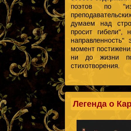
поэтов по "и
преподавательских
думаем над стро
просит гибели", 
направленность" 
момент постижения
ни до жизни по
стихотворения.
Легенда о Ка