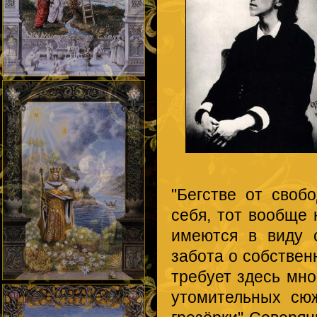
"Бегстве от своб
себя, тот вообще 
имеются в виду 
забота о собствен
требует здесь мно
утомительных сю