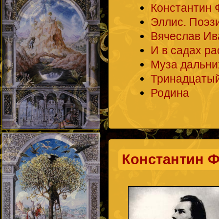
Константин 
Эллис. Поэз
Вячеслав Ив
И в садах ра
Муза дальни
Тринадцатый
Родина
Константин Ф