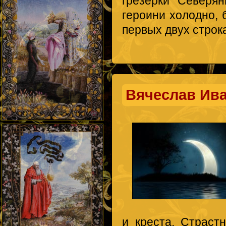
грезёрки" Северян
героини холодно, 
первых двух строк
Вячеслав Ив
и креста. Страст