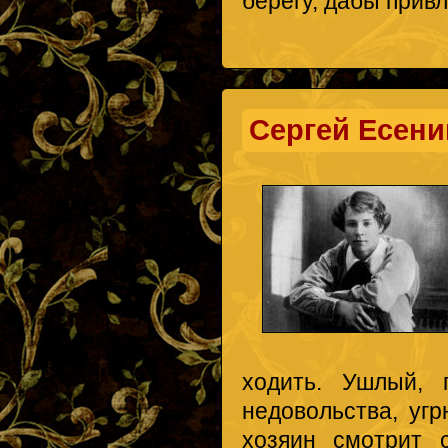
берегу, дабы прив
Сергей Есени
ходить. Ушлый, 
недовольства, уг
хозяин смотрит 