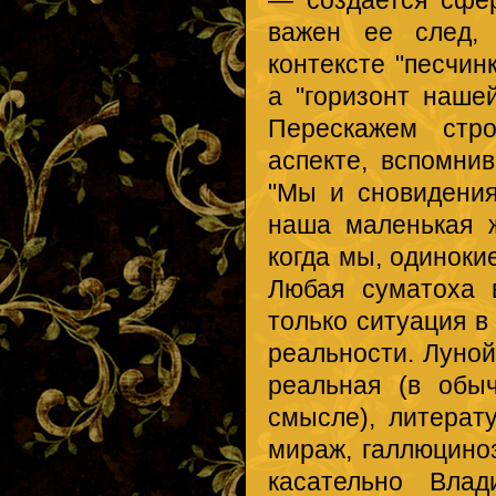
важен ее след, 
контексте "песчин
а "горизонт наше
Перескажем стр
аспекте, вспомни
"Мы и сновидения
наша маленькая ж
когда мы, одиноки
Любая суматоха 
только ситуация 
реальности. Луно
реальная (в обы
смысле), литерат
мираж, галлюцино
касательно Влад