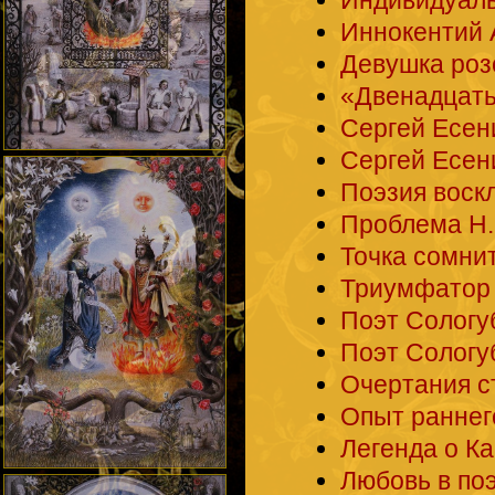
Иннокентий 
Девушка роз
«Двенадцать
Сергей Есен
Сергей Есени
Поэзия воск
Проблема Н.
Точка cомни
Триумфатор
Поэт Сологу
Поэт Сологу
Очертания с
Опыт раннег
Легенда о К
Любовь в по