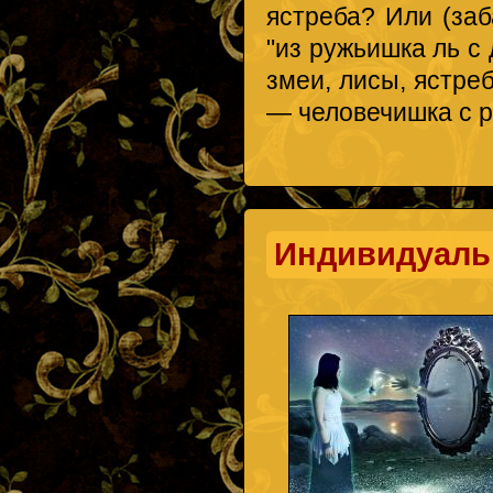
ястреба? Или (за
"из ружьишка ль с
змеи, лисы, ястре
— человечишка с р
Индивидуаль