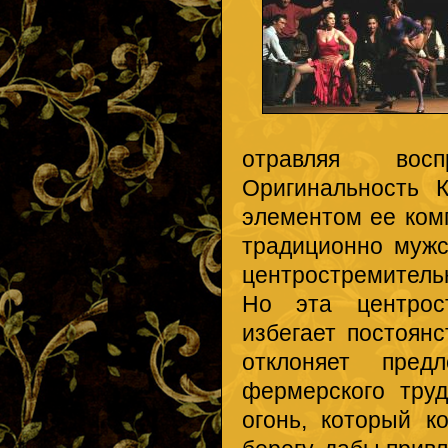
отравляя восп
Оригинальность 
элементом ее комп
традиционно мужс
центростремитель
Но эта центрост
избегает постоян
отклоняет пред
фермерского тру
огонь, который 