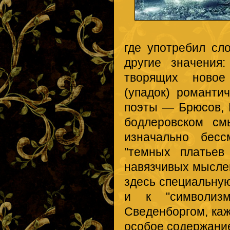
где употребил сло
другие значения:
творящих новое 
(упадок) романти
поэты — Брюсов, 
бодлеровском см
изначально бесс
"темных платьев
навязчивых мыслей
здесь специальную
и к "символиз
Сведенборгом, каж
особое содержание