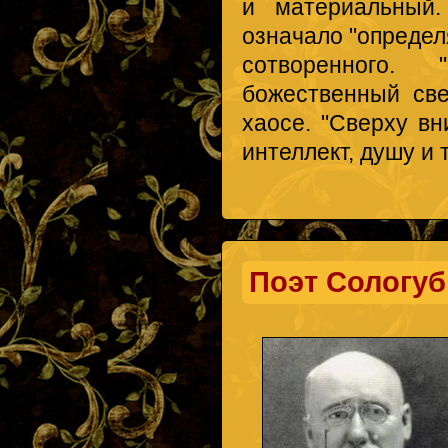
и материальный.
означало "определ
сотворенного.
божественный све
хаосе. "Сверху вн
интеллект, душу и 
Поэт Сологуб