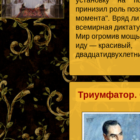
принизил роль поэ
момента". Вряд ли
всемирная диктату
Мир огромив мощь
иду — красивый,
двадцатидвухлетн
Триумфатор.