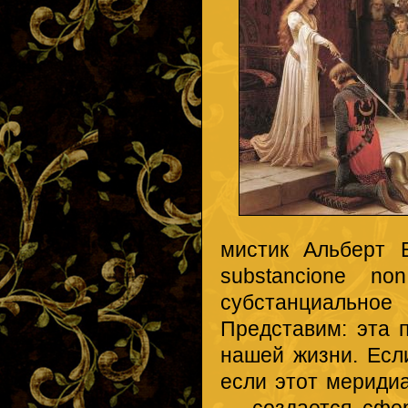
мистик Альберт В
substancione no
субстанциальное
Представим: эта 
нашей жизни. Есл
если этот мериди
— создается сфер