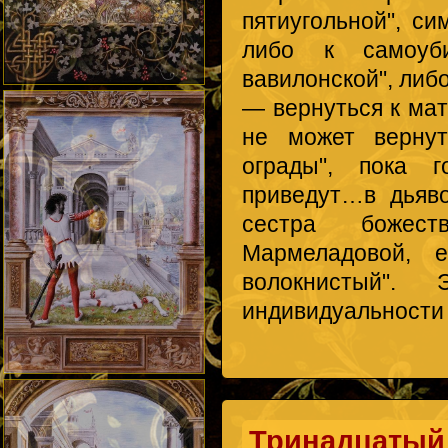
пятиугольной", си
либо к самоуби
вавилонской", либ
— вернуться к мат
не может вернут
ограды", пока г
приведут…в дьяво
сестра божест
Мармеладовой, 
волокнистый".
индивидуальности 
Тринадцатый 