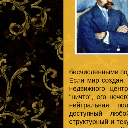
бесчисленными по
Если мир создан, 
недвижного цент
"ничто", его нече
нейтральная по
доступный любо
структурный и тек