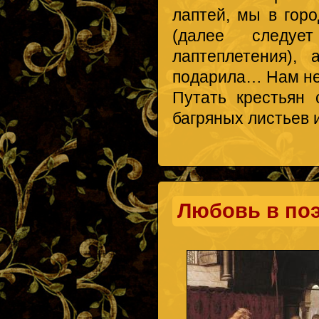
лаптей, мы в горо
(далее следуе
лаптеплетения),
подарила… Нам неу
Путать крестьян 
багряных листьев 
Любовь в по