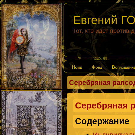
Евгений 
Тот, кто идет против 
Home
Фонд
Воплощени
Серебряная рапсо
Серебряная 
Содержание
Индивидуаль