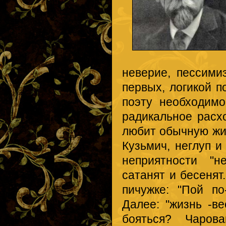
неверие, пессимиз
первых, логикой п
поэту необходим
радикальное расх
любит обычную жи
Кузьмич, неглуп и
неприятности "н
сатанят и бесенят
пичужке: "Пой по
Далее: "жизнь -ве
бояться? Чаров