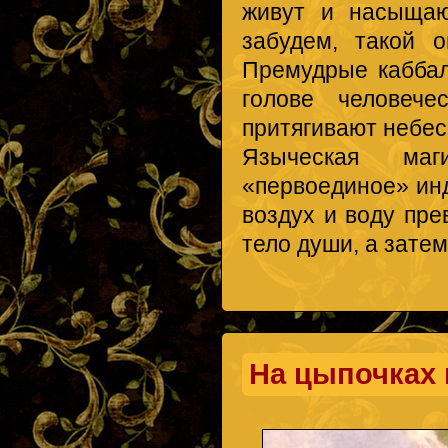
живут и насыщаю
забудем, такой 
Премудрые каббал
голове человече
притягивают небес
Языческая маг
«первоединое» ин
воздух и воду пре
тело души, а затем
На цыпочках 