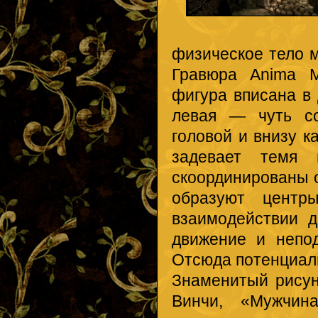
физическое тело м
Гравюра Anima M
фигура вписана в 
левая — чуть со
головой и внизу к
задевает темя 
скоординированы 
образуют центр
взаимодействии д
движение и непо
Отсюда потенциаль
Знаменитый рисун
Винчи, «Мужчин