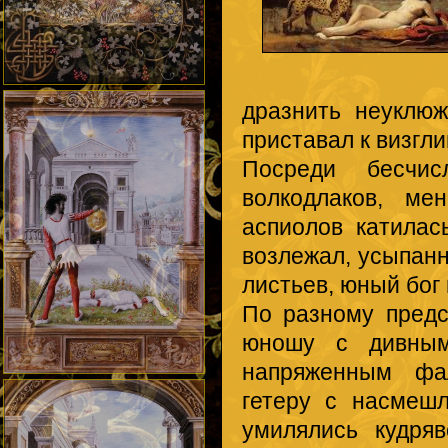
дразнить неуклюж
приставал к визгли
Посреди бесчис
волкодлаков, ме
аспиолов катилас
возлежал, усыпанн
листьев, юный бог
По разному пред
юношу с дивным
напряженным фа
гетеру с насмеш
умилялись кудря