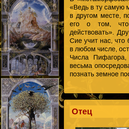
«Ведь в ту самую м
в другом месте, 
его о том, что
действовать». Др
Сие учит нас, что
в любом числе, ос
Числа Пифагора,
весьма опосредов
познать земное по
Отец