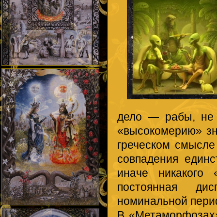
дело — рабы, не 
«высокомерию» зн
греческом смысле
совпадения единс
иначе никакого 
постоянная ди
номинальной пери
В «Метаморфозах»