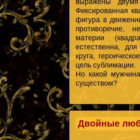
выражены двумя
Фиксированная кв
фигура в движени
противоречие, н
материи (квад
естественна, дл
круга, героическ
цель сублимации.
Но какой мужчин
существом?
Двойные люб