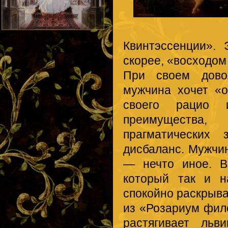
Квинтэссенции».
скорее, «восходом
При своем дово
мужчина хочет «о
своего рацио 
преимущества
прагматических 
дисбаланс. Мужчи
— нечто иное. В
который так и н
спокойно раскрыва
из «Розариум фил
растягивает льв