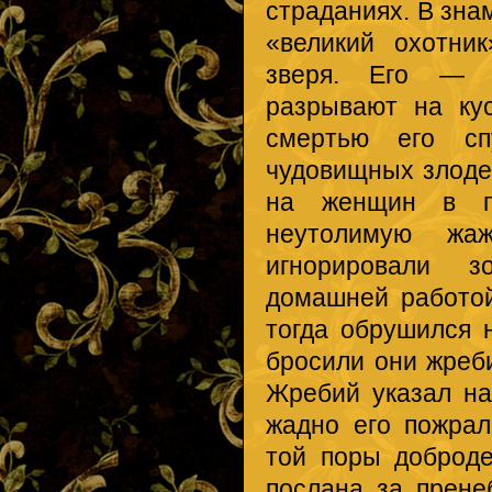
страданиях. В зна
«великий охотни
зверя. Его — к
разрывают на кус
смертью его сп
чудовищных злоде
на женщин в пр
неутолимую жа
игнорировали з
домашней работой
тогда обрушился 
бросили они жреб
Жребий указал на
жадно его пожрал
той поры доброде
послана за прене