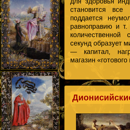
для здоровья инд
становится все
поддается неумо
равноправию и т.
количественной 
секунд образует м
— капитал, наг
магазин «готового 
Дионисийски