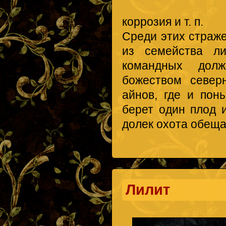
коррозия и т. п.
Среди этих страже
из семейства ли
командных долж
божеством север
айнов, где и пон
берет один плод 
долек охота обеща
Лилит