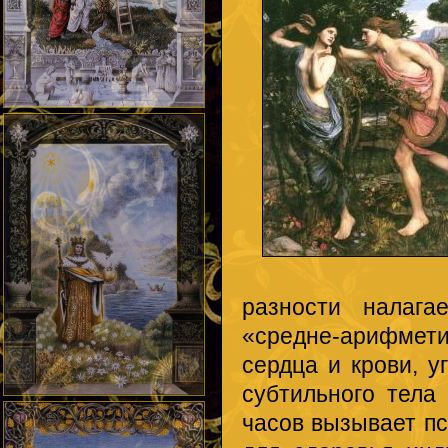
разности налага
«средне-арифме
сердца и крови, 
субтильного тела
часов вызывает п