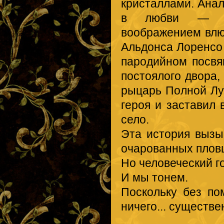
кристаллами. Анал
в любви — ре
воображением влюб
Альдонса Лоренсо
пародийном посв
постоялого двора, 
рыцарь Полной Лу
героя и заставил 
село.
Эта история вызы
очарованных плов
Но человеческий г
И мы тонем.
Поскольку без п
ничего... существе