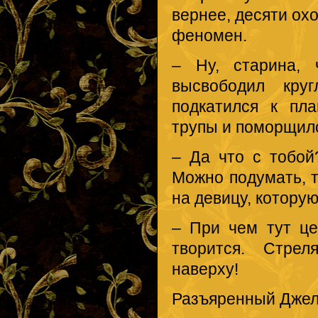
вернее, десяти охо
феномен.
– Ну, старина, 
высвободил кру
подкатился к пл
трупы и поморщилс
– Да что с тобой
Можно подумать, т
на девицу, котору
– При чем тут це
творится. Стрел
наверху!
Разъяренный Джелв