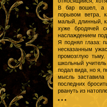
относящийся, хотя
В бар вошел, а 
порывом ветра, 
малый, длинный, 
хуже бродячей с
наслаждением подн
Я поднял глаза: 
несказанным ужас
промозглую тьму,
школьный учитель
подал вида, но я, 
мысль заставила 
последних бросит
рвануть из натопл
* * *