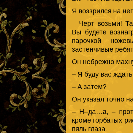
Я воззрился на не
– Черт возьми! Т
Вы будете возна
парочкой ножев
застенчивые ребят
Он небрежно махну
– Я буду вас ждать
– А затем?
Он указал точно на
– Н–да…а, – прот
кроме горбатых ри
пяль глаза.