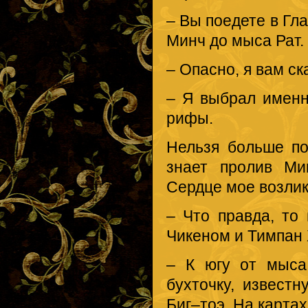
– Вы поедете в Гл
Минч до мыса Рат.
– Опасно, я вам ск
– Я выбрал именно
рифы.
Нельзя больше по
знает пролив Ми
Сердце мое возлик
– Что правда, то
Чикеном и Тимпан
– К югу от мыса
бухточку, извест
Биг–тоэ. На картах