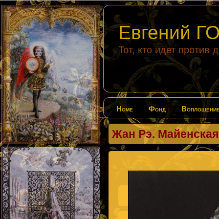
Евгений 
Тот, кто идет против 
Home
Фонд
Воплощени
Жан Рэ. Майенская