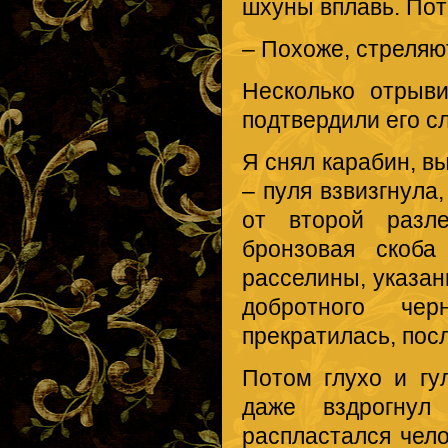
шхуны вплавь. Пот
– Похоже, стреляю
Несколько отрыв
подтвердили его с
Я снял карабин, вы
– пуля взвизгнула
от второй разле
бронзовая скоба
расселины, указан
добротного чер
прекратилась, пос
Потом глухо и гу
даже вздрогнул
распластался чел