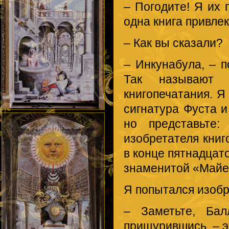
– Погодите! Я их 
одна книга привле
– Как вы сказали?
– Инкунабула, – п
Так называют 
книгопечатания. Я
сигнатура Фуста 
но представьте:
изобретателя книг
в конце пятнадцат
знаменитой «Майе
Я попытался изобр
– Заметьте, Бал
прищурившись, – э