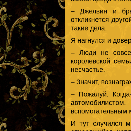
– Джелвин и бра
откликнется друго
такие дела.
Я нагнулся и дове
– Люди не совсе
королевской семь
несчастье.
– Значит, вознагр
– Пожалуй. Когд
автомобилист
вспомогательным 
И тут случился м