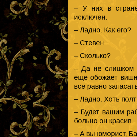
– У них в стране
исключен.
– Ладно. Как его?
– Стевен.
– Сколько?
– Да не слишком 
еще обожает вишн
все равно запаса
– Ладно. Хоть пол
– Будет вашим раб
больно он красив.
– А вы юморист, Б