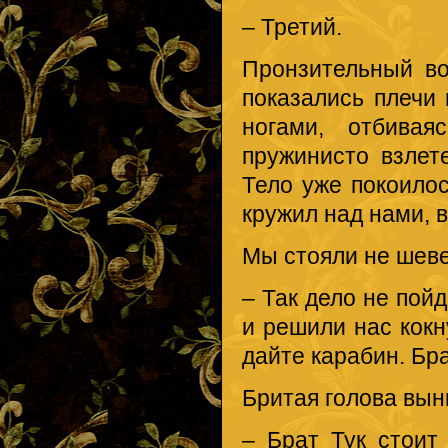
– Третий.
Пронзительный в
показались плечи 
ногами, отбивая
пружинисто взлет
Тело уже покоилос
кружил над нами, 
Мы стояли не шеве
– Так дело не пойд
и решили нас кокн
дайте карабин. Бра
Бритая голова вын
– Брат Тук стоит