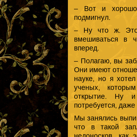
– Вот и хорошо
подмигнул.
– Ну что ж. Эт
вмешиваться в ч
вперед.
– Полагаю, вы заб
Они имеют отноше
науке, но я хоте
ученых, которы
открытие. Ну и
потребуется, даже
Мы занялись выпив
что в такой зап
недоносков, как 