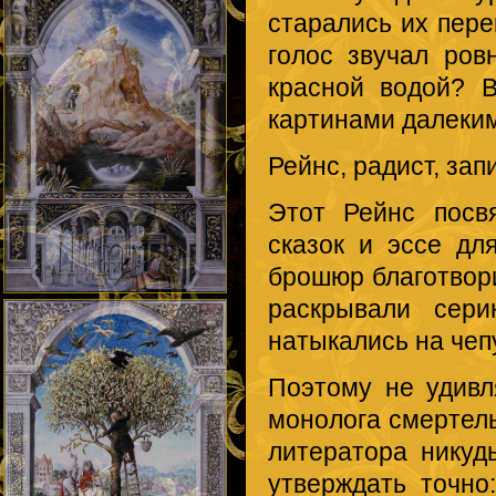
старались их пере
голос звучал ров
красной водой? 
картинами далеки
Рейнс, радист, зап
Этот Рейнс посв
сказок и эссе д
брошюр благотвор
раскрывали сери
натыкались на чеп
Поэтому не удивл
монолога смертель
литератора никуд
утверждать точно