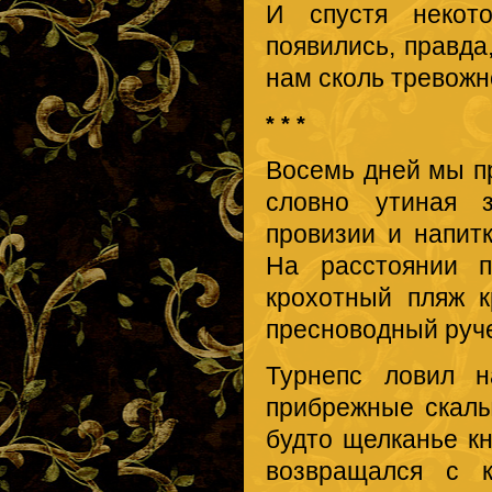
И спустя некото
появились, правда
нам сколь тревожно
* * *
Восемь дней мы пр
словно утиная 
провизии и напит
На расстоянии п
крохотный пляж к
пресноводный руче
Турнепс ловил н
прибрежные скалы
будто щелканье к
возвращался с к