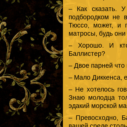
– Как сказать. 
подбородком не 
Тюссо, может, и 
матросы, будь они
– Хорошо. И кт
Баллистер?
– Двое парней что 
– Мало Диккенса, 
– Не хотелось го
Знаю молодца тол
эдакий морской ма
– Превосходно, Б
вашей среде столь