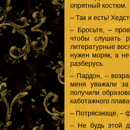
опрятный костюм.
– Так и есть! Хедс
– Бросьте, – про
чтобы слушать р
литературные восп
нужен моряк, а не
разберусь.
– Пардон, – возра
меня уважали за
получили образов
каботажного плава
– Потрясающе, – ф
– Не будь этой д