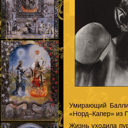
Умирающий Балли
«Норд–Капер» из 
Жизнь уходила пу