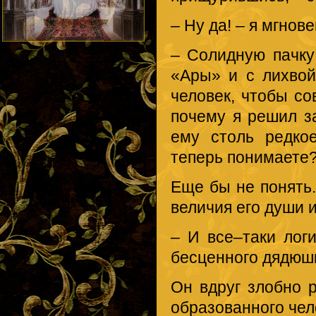
– Ну да! – я мгнов
– Солидную пачку
«Ары» и с лихвой
человек, чтобы с
почему я решил з
ему столь редко
теперь понимаете
Еще бы не понять.
величия его души 
– И все–таки лог
бесценного дядюш
Он вдруг злобно р
образованного чел