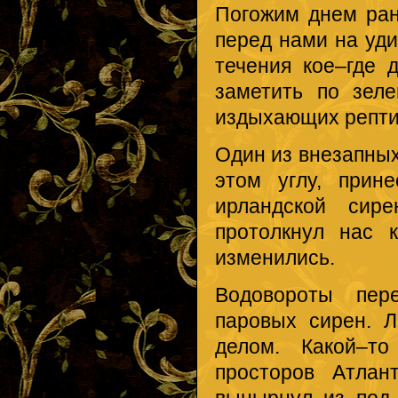
Погожим днем ра
перед нами на уд
течения кое–где 
заметить по зел
издыхающих репти
Один из внезапных
этом углу, прин
ирландской сир
протолкнул нас 
изменились.
Водовороты пер
паровых сирен. 
делом. Какой–то
просторов Атлан