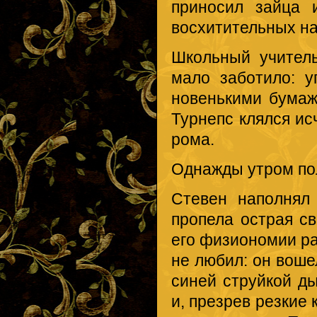
приносил зайца 
восхитительных на
Школьный учитель
мало заботило: 
новенькими бумаж
Турнепс клялся ис
рома.
Однажды утром по
Стевен наполнял
пропела острая с
его физиономии ра
не любил: он вошел
синей струйкой д
и, презрев резкие