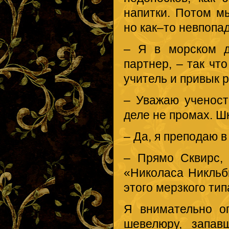
напитки. Потом м
но как–то невпопад
– Я в морском д
партнер, – так чт
учитель и привык р
– Уважаю ученост
деле не промах. Ш
– Да, я преподаю 
– Прямо Сквирс,
«Николаса Никльби
этого мерзкого тип
Я внимательно ог
шевелюру, запав