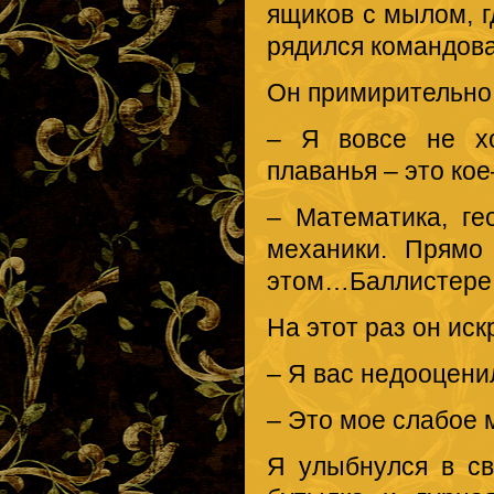
ящиков с мылом, гд
рядился командова
Он примирительно
– Я вовсе не хо
плаванья – это кое
– Математика, ге
механики. Прямо
этом…Баллистере
На этот раз он ис
– Я вас недооцени
– Это мое слабое 
Я улыбнулся в св