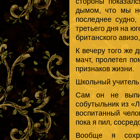
стороны показалс
дымом, что мы н
последнее судно,
третьего дня на ю
британского авизо
К вечеру того же 
мачт, пролетел по
признаков жизни.
Школьный учитель 
Сам он не выпи
собутыльник из «Л
воспитанный чело
пока я пил, сосред
Вообще я сохр