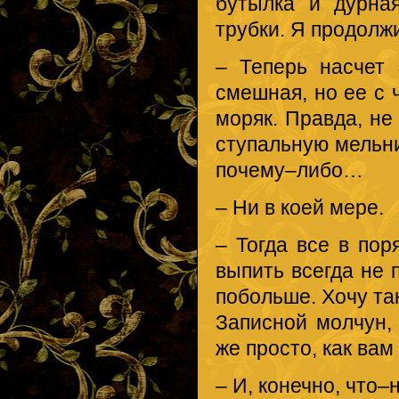
бутылка и дурна
трубки. Я продолж
– Теперь насчет 
смешная, но ее с
моряк. Правда, не
ступальную мельни
почему–либо…
– Ни в коей мере.
– Тогда все в пор
выпить всегда не 
побольше. Хочу та
Записной молчун,
же просто, как вам
– И, конечно, что