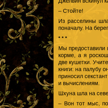
Джелвин вскинул к
– Стойте!
Из расселины шла
поначалу. На бере
* * *
Мы предоставили 
корме, а я роско
две кушетки. Учит
книги: на палубу о
приносил секстан
и вычислениям.
Шхуна шла на сев
– Вон тот мыс, п