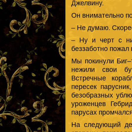
Джелвину.
Он внимательно по
– Не думаю. Скоре
– Ну и черт с н
беззаботно пожал 
Мы покинули Биг–
нежили свои бу
Встречные кораб
пересек парусник
безобразных ублю
уроженцев Гебри
парусах промчался
На следующий де