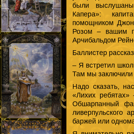
были выслушаны
Капера»: капи
помощником Джон
Розом – вашим п
Арчибальдом Рейн
Баллистер расска
– Я встретил школ
Там мы заключили 
Надо сказать, на
«Лихих ребятах» 
Обшарпанный фас
ливерпульского а
баржей или одном
Я внимательно р