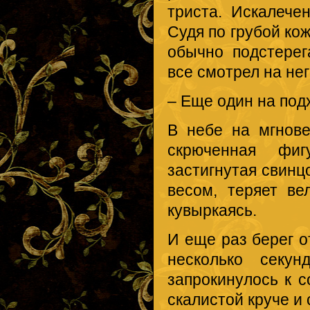
триста. Искалече
Судя по грубой ко
обычно подстере
все смотрел на нег
– Еще один на под
В небе на мгнове
скрюченная фиг
застигнутая свин
весом, теряет ве
кувыркаясь.
И еще раз берег о
несколько секун
запрокинулось к с
скалистой круче и