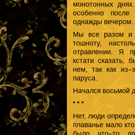
монотонных днях
особенно после 
однажды вечером.
Мы все разом и 
тошноту, настол
отравлении. Я п
кстати сказать, 
нем, так как из–
паруса.
Начался восьмой д
* * *
Нет, люди определ
плаванье мало кто
было что–то др