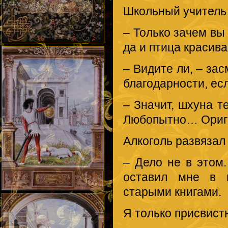
Школьный учитель 
– Только зачем вы
да и птица красива
– Видите ли, – зас
благодарности, есл
– Значит, шхуна т
Любопытно… Ориги
Алкоголь развязал
– Дело не в этом
оставил мне в н
старыми книгами.
Я только присвист