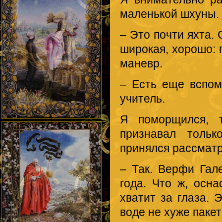
маленькой шхуны. 
– Это почти яхта.
широкая, хорошо: 
маневр.
– Есть еще вспом
учитель.
Я поморщился, 
признавал тольк
принялся рассматр
– Так. Верфи Гале
года. Что ж, осн
хватит за глаза. 
воде не хуже пакет