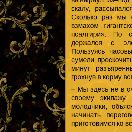
вынырнул из–под
скалу, рассыпал
Сколько раз мы 
взмахом гигантс
псалтири». По с
держался с эле
Пользуясь часов
сумели проскочить
минут разъяренн
грохнув в корму в
– Мы здесь не в о
своему экипажу.
молодчики, объя
начинать перего
приготовимся ко в