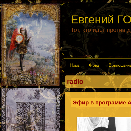
Евгений 
Тот, кто идет против 
Home
Фонд
Воплощени
radio
Эфир в программе А