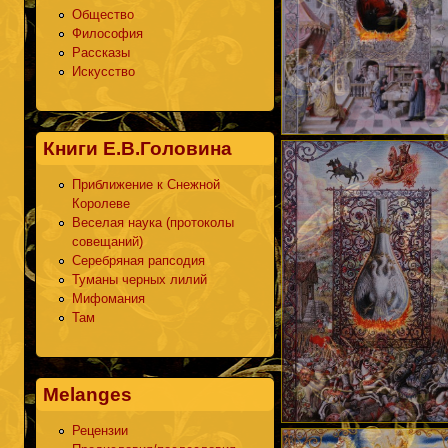
Общество
Философия
Рассказы
Искусство
Книги Е.В.Головина
Приближение к Снежной
Королеве
Веселая наука (протоколы
совещаний)
Серебряная рапсодия
Туманы черных лилий
Мифомания
Там
Melanges
Рецензии