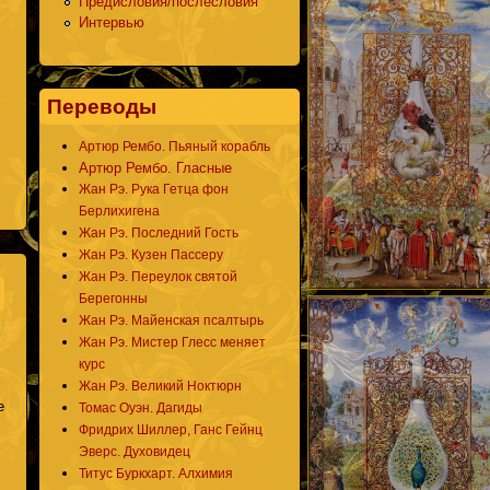
Предисловия/послесловия
Интервью
Переводы
Артюр Рембо. Пьяный корабль
Артюр Рембо. Гласные
Жан Рэ. Рука Гетца фон
about Эфир в программе А.Лаэртского "Мономоранси"
Берлихигена
Жан Рэ. Последний Гость
Жан Рэ. Кузен Пассеру
Жан Рэ. Переулок святой
Берегонны
Жан Рэ. Майенская псалтырь
Жан Рэ. Мистер Глесс меняет
курс
Жан Рэ. Великий Ноктюрн
е
Томас Оуэн. Дагиды
Фридрих Шиллер, Ганс Гейнц
Эверс. Духовидец
Титус Буркхарт. Алхимия