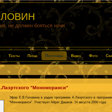
ГОЛОВИН
дня, не должен бояться ночи
е
Тексты
Песни
Программы
Видео
Фото
Сви
.Лаэртского "Мономоранси"
Эфир Е.В.Головина в радио программе А.Лаэртского в программ
"Мономоранси". Участвует Айрат Дашков. 14 августа 2000 года