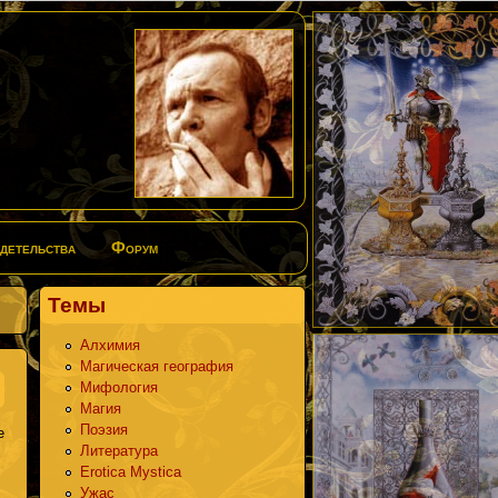
детельства
Форум
Темы
Алхимия
Магическая география
Мифология
Магия
Поэзия
е
Литература
Erotica Mystica
Ужас