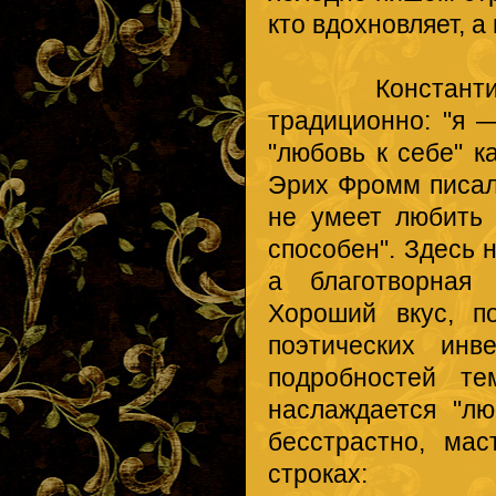
кто вдохновляет, а
Константин Ф
традиционно: "я —
"любовь к себе" к
Эрих Фромм писал 
не умеет любить 
способен". Здесь 
а благотворная 
Хороший вкус, п
поэтических инв
подробностей те
наслаждается "лю
бесстрастно, ма
строках: