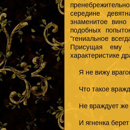
пренебрежительно
середине девятн
знаменитое вино 
подобных попыто
"гениальное всегд
Присущая ему с
характеристике др
Я не вижу врагов
Что такое вражда
Не враждует же в
И ягненка бере