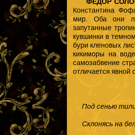
ФЕДОР СОЛО
Константина Фофа
мир. Оба они л
запутанные тропи
кувшинки в темно
бури кленовых лис
кикиморы на воде
самозабвение стра
отличается явной 
Под сенью тили
Склонясь на бел