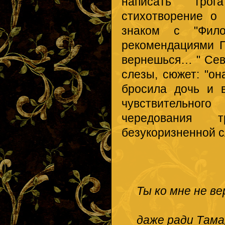
написать "трог
стихотворение о
знаком с "Фил
рекомендациями П
вернешься… " Се
слезы, сюжет: "он
бросила дочь и 
чувствительного
чередования 
безукоризненной с
Ты ко мне не ве
даже ради Тама