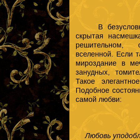
В безусловно и
скрытая насмешк
решительном, 
вселенной. Если т
мироздание в меч
занудных, томит
Такое элегантно
Подобное состояни
самой любви:
Любовь уподобл