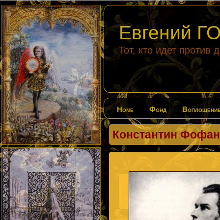
Евгений 
Тот, кто идет против 
Home
Фонд
Воплощени
Константин Фофано