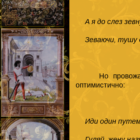
А я до слез зевн
Зеваючи, тушу 
Но провожает 
оптимистично:
Иди один путем
Гуляй, жену наг