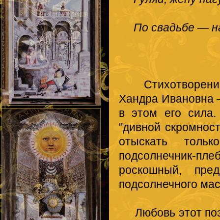
По свадьбе — на
Стихотворение и
Хандра Ивановна —
в этом его сила
"дивной скромност
отыскать тольк
подсолнечник-пл
роскошный, пред
подсолнечного ма
Любовь этот поэт