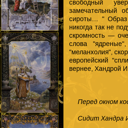
свободный уве
замечательный о
сироты… " Образ
никогда так не по
скромность — оче
слова "ядреные"
"меланхолия", скор
европейский "спл
вернее, Хандрой 
Перед окном к
Сидит Хандра И