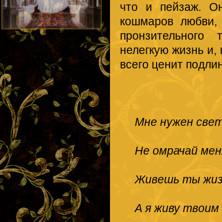
что и пейзаж. О
кошмаров любви, 
пронзительного
нелегкую жизнь и,
всего ценит подли
Мне нужен свет
Не омрачай меня
Живешь ты жиз
А я живу твоим 