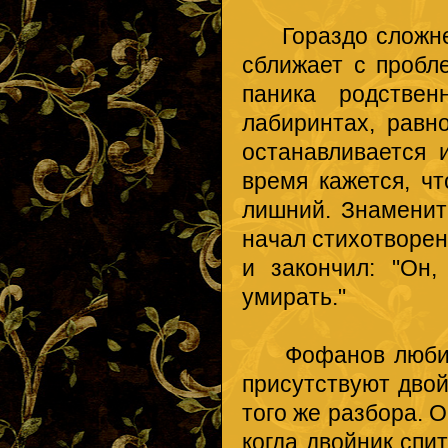
Гораздо сложнее
сближает с пробл
паника родствен
лабиринтах, равн
останавливается 
время кажется, чт
лишний. Знаменит
начал стихотворени
и закончил: "Он,
умирать."
Фофанов любит о
присутствуют двой
того же разбора. 
когда двойник спи