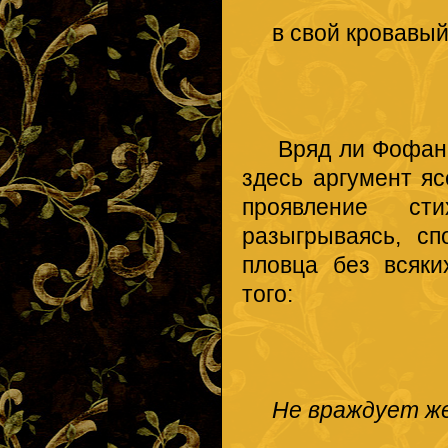
в свой кровавый
Вряд ли Фофанов
здесь аргумент я
проявление сти
разыгрываясь, сп
пловца без всяки
того:
Не враждует же