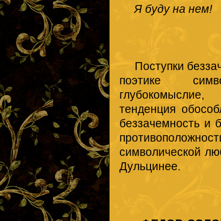
Я буду на нем!
Поступки беззач
поэтике симв
глубокомыслие,
тенденция обособ
беззачемность и 
противополож
символической лю
Дульцинее.