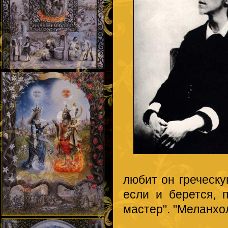
любит он греческу
если и берется, 
мастер". "Меланхо