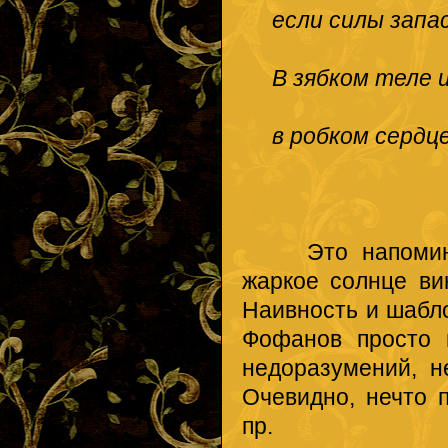
если силы запа
В зябком теле и
в робком сердце
Это напоминает
жаркое солнце ви
Наивность и шабл
Фофанов просто 
недоразумений, н
Очевидно, нечто 
пр.