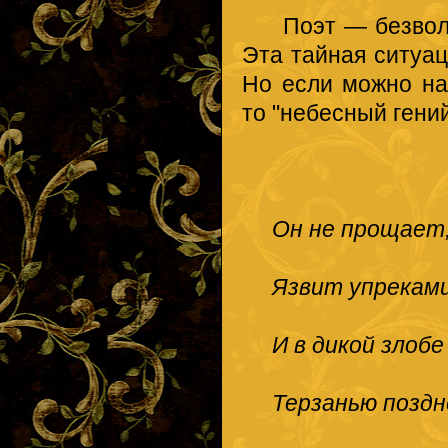
Поэт — безвольна
Эта тайная ситуац
Но если можно на
то "небесный гени
Он не прощает,
Язвит упреками
И в дикой злобе
Терзанью поздн