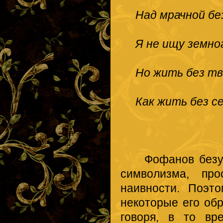
Над мрачной без
Я не ищу земног
Но жить без тв
Как жить без се
Фофанов безусло
символизма, пр
наивности. Поэто
некоторые его об
говоря, в то вр