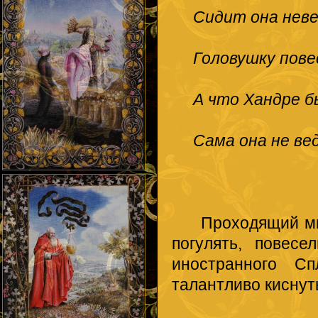
Сидит она неве
Головушку пове
А что Хандре б
Сама она не в
Проходящий мимо
погулять, повесе
иностранного Сп
талантливо киснут