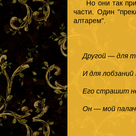
Но они так привя
части. Один "пре
алтарем".
Другой — для т
И для лобзаний п
Его страшит не
Он — мой палач 