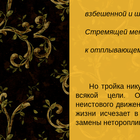
взбешенной и ш
Стремящей ме
к отплывающему
Но тройка никуда
всякой цели. О
неистового движен
жизни исчезает 
замены неторопли