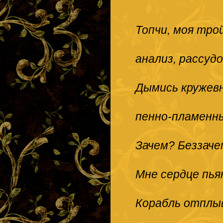
Топчи, моя трой
анализ, рассудо
Дымись кружев
пенно-пламенны
Зачем? Беззаче
Мне сердце пьян
Корабль отплыв