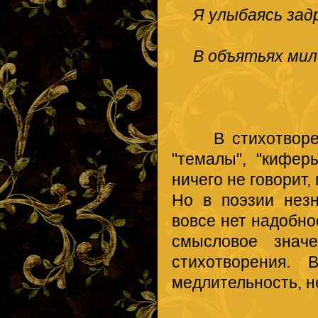
Я улыбаясь зад
В объятьях ми
В стихотворении
"темалы", "кифе
ничего не говорит
Но в поэзии нез
вовсе нет надобно
смысловое знач
стихотворения. 
медлительность, н