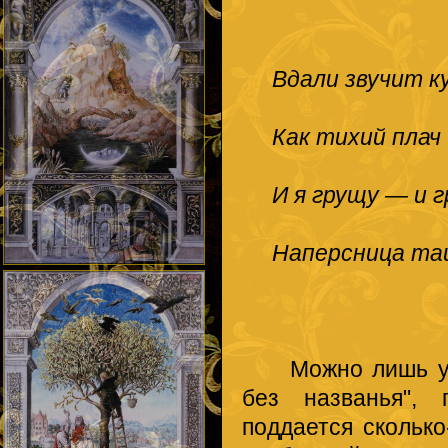
Вдали звучит ку
Как тихий плач
И я грущу — и гр
Наперсница таи
Можно лишь удив
без названья", 
поддается скольк