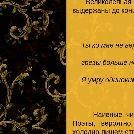
Великолепная тр
выдержаны до кон
Ты ко мне не ве
грезы больше н
Я умру одиноким
Наивные читате
Поэты, вероятно
холодно пишем стр