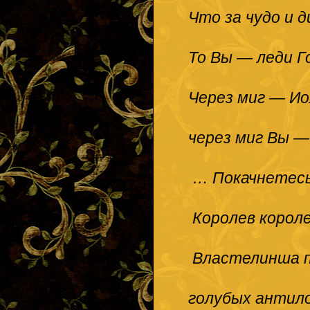
Что за чудо и д
То Вы — леди Г
Через миг — Ио
через миг Вы 
… Покачнетесь 
Королев короле
Властелинша 
голубых антил