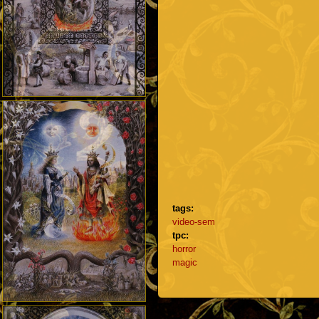
tags:
video-sem
tpc:
horror
magic