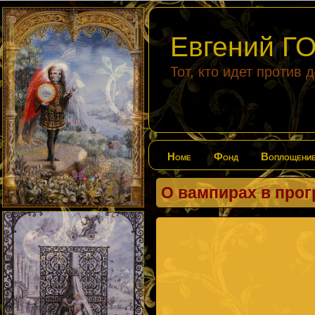
Евгений 
Тот, кто идет против 
Home
Фонд
Воплощени
О вампирах в прог