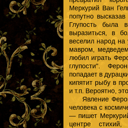
Меркурий Ван Гел
попутно высказав
Глупость была в
выразиться, в б
веселил народ на 
мавром, медведем
любил играть Фер
глупости". Феро
попадает в дурацки
кипятит рыбу в пр
и т.п. Вероятно, э
Явление Феронии
человека с космич
— пишет Меркурий
центре стихий,