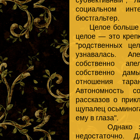
субъективный", 
социальном инте
бюстгальтер.
Целое больше со
целое — это креп
"родственных цел
узнавалась. Ап
собственно апе
собственно дам
отношения тар
Автономность с
рассказов о прикл
щупалец осьминога
ему в глаза".
Однако эманац
недостаточно. 