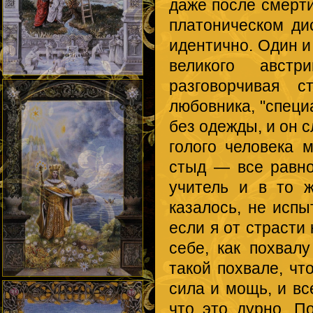
даже после смерти
платоническом ди
идентично. Один и
великого австр
разговорчивая с
любовника, "специ
без одежды, и он 
голого человека 
стыд — все равн
учитель и в то 
казалось, не испы
если я от страсти
себе, как похвал
такой похвале, ч
сила и мощь, и вс
что это дурно. П