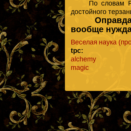
По словам Рабле
достойного терзан
Оправдание
вообще нужда
Веселая наука (пр
tpc:
alchemy
magic