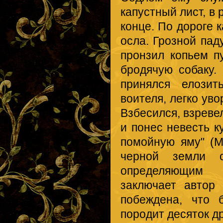
капустный лист, в 
конце. По дороге 
осла. Грозной па
пронзил копьем п
бродячую собаку.
принялся елози
воителя, легко уво
Взбесился, взреве
и понес невесть к
помойную яму" (Me
черной земли с
определяющим 
заключает автор
побеждена, что 
породит десяток д