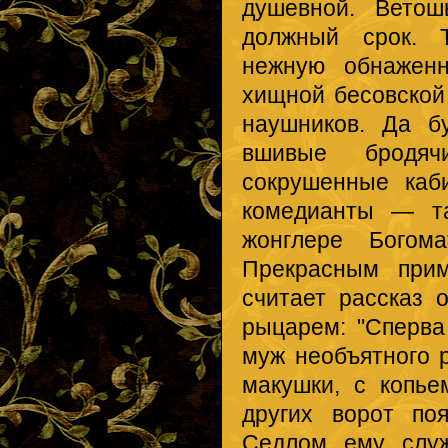
душевной. Вето
должный срок. 
нежную обнаженн
хищной бесовской
наушников. Да б
вшивые бродяч
сокрушенные каб
комедианты — та
жонглере Богома
Прекрасным прим
считает рассказ 
рыцарем: "Сперва
муж необъятного 
макушки, с копь
других ворот по
Седлом ему слу