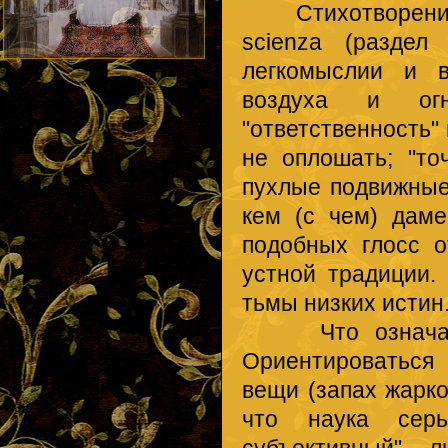
Стихотворение Б
scienza (раздел
легкомыслии и в
воздуха и ог
"ответственность" 
не оплошать; "т
пухлые подвижные
кем (с чем) даме
подобных глосс о
устной традиции
тьмы низких истин
Что означает "
Ориентироваться
вещи (запах жарко
что наука серь