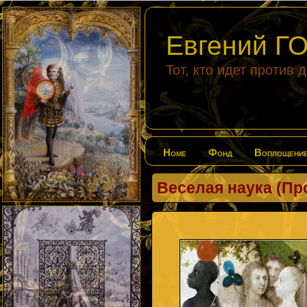
Евгений 
Тот, кто идет против 
Home
Фонд
Воплощени
Веселая наука (П