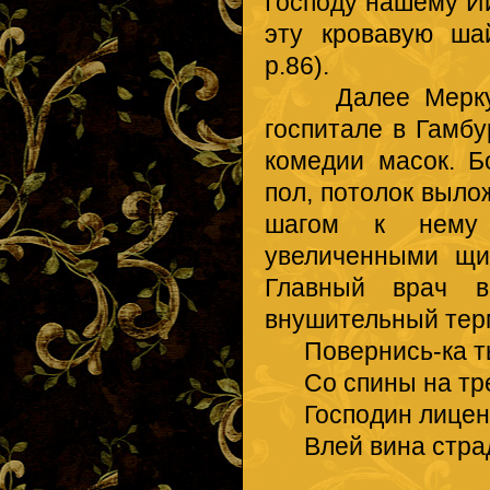
Господу нашему Ии
эту кровавую шай
p.86).
Далее Меркурий
госпитале в Гамбу
комедии масок. Б
пол, потолок выл
шагом к нему 
увеличенными щип
Главный врач в
внушительный тер
Повернись-ка ты
Со спины на тре
Господин лицен
Влей вина страд