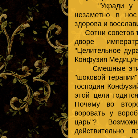
"Укради у воро
незаметно в нос
здорова и восслав
Сотни советов та
дворе императ
"Целительное дур
Конфузия Медицинс
Смешные эти сов
"шоковой терапии"
господин Конфузи
этой цели годитс
Почему во втор
воровать у воро
царь"? Возмож
действительно п