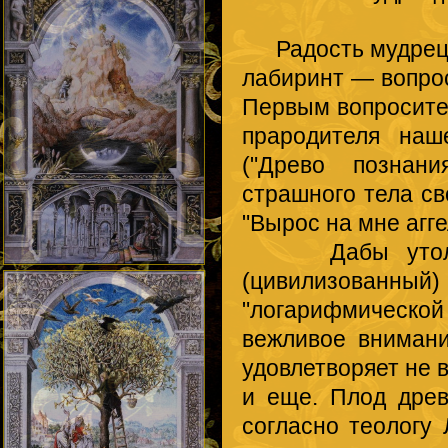
Радость мудреца 
лабиринт — вопро
Первым вопросите
прародителя наш
("Древо познани
страшного тела св
"Вырос на мне агг
Дабы утолить 
(цивилизованный
"логарифмической
вежливое внимани
удовлетворяет не 
и еще. Плод древ
согласно теологу