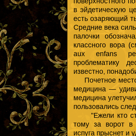
поверхностного по
в эйдетическую ц
есть озаряющий ть
Средние века сил
палочки обознача
классного вора (с
aux enfans pe
проблематику де
известно, понадоб
Почетное место 
медицина — удиви
медицина улетучил
пользовались сле
"Ежели кто стра
тому за ворот в 
испуга прыснет и у