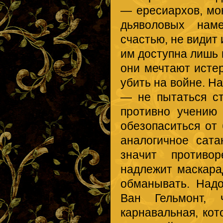
— ересиархов, мон
дьяволовых наме
счастью, не видит 
им доступна лишь 
они мечтают истер
убить на войне. Н
— не пытаться ст
противно учению
обезопаситься от
аналогичное сат
значит противор
надлежит маскара
обманывать. Надо
Ван Гельмонт,
карнавальная, ко