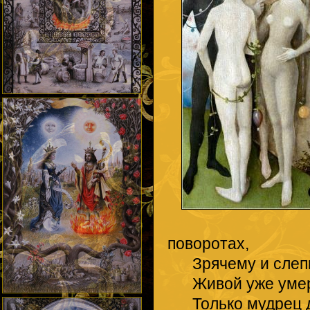
поворотах,
Зрячему и слепцу
Живой уже умер.
Только мудрец до