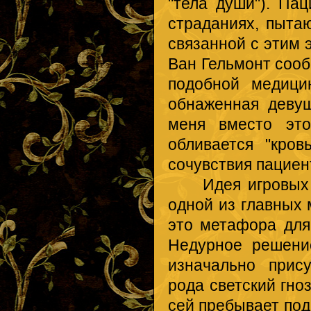
"тела души"). Па
страданиях, пыта
связанной с этим
Ван Гельмонт соо
подобной медици
обнаженная девуш
меня вместо это
обливается "кров
сочувствия пациен
Идея игровых и 
одной из главных 
это метафора для
Недурное решени
изначально прис
рода светский гно
сей пребывает под