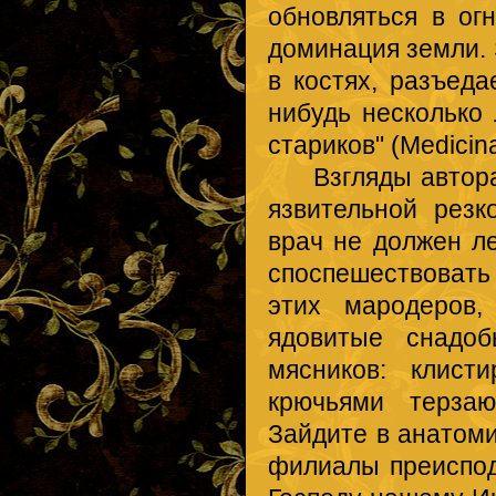
обновляться в ог
доминация земли. S
в костях, разъеда
нибудь несколько
стариков" (Medicina
Взгляды автора 
язвительной резк
врач не должен л
споспешествовать
этих мародеров,
ядовитые снадоб
мясников: клист
крючьями терзаю
Зайдите в анатоми
филиалы преиспод