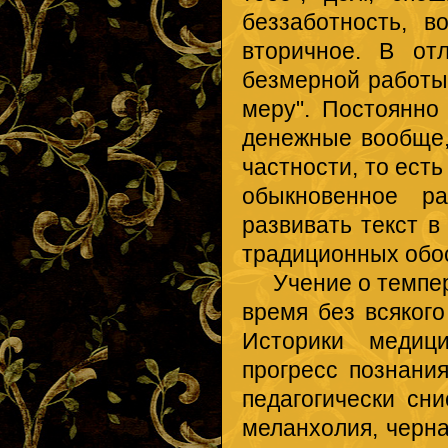
беззаботность, в
вторичное. В от
безмерной работы,
меру". Постоянно
денежные вообще
частности, то есть
обыкновенное р
развивать текст 
традиционных обос
Учение о темпера
время без всякого
Историки медиц
прогресс познани
педагогически сн
меланхолия, черна