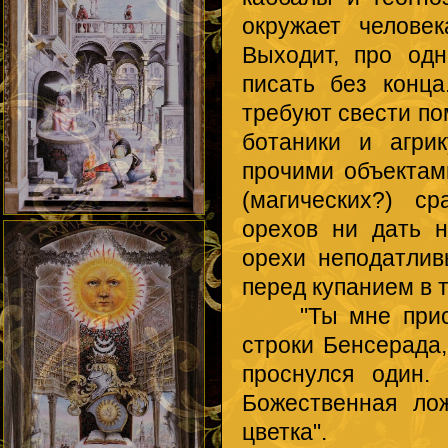
окружает челове
Выходит, про од
писать без конц
требуют свести по
ботаники и агри
прочими объектам
(магических?) с
орехов ни дать н
орехи неподатлив
перед купанием в 
"Ты мне присни
строки Бенсерада,
проснулся один.
Божественная ло
цветка".