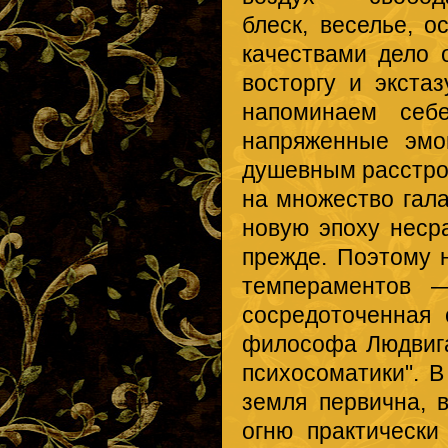
блеск, веселье, о
качествами дело 
восторгу и экста
напоминаем себ
напряженные эмо
душевным расстро
на множество гала
новую эпоху неср
прежде. Поэтому 
темпераментов 
сосредоточенная 
философа Людвига
психосоматики". 
земля первична, 
огню практически