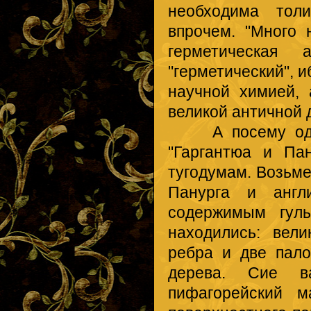
необходима толи
впрочем. "Много 
герметическая 
"герметический", 
научной химией,
великой античной 
А посему одна и
"Гаргантюа и Па
тугодумам. Возьме
Панурга и англ
содержимым гуль
находились: вел
ребра и две пало
дерева. Сие в
пифагорейский 