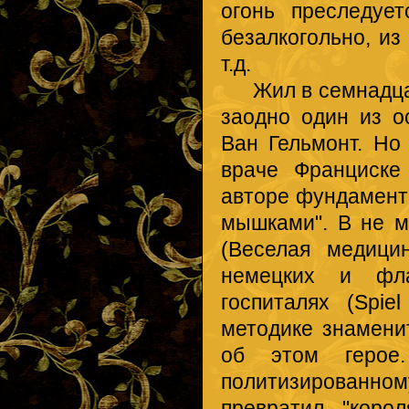
огонь преследует
безалкогольно, из
т.д.
Жил в семнадцат
заодно один из о
Ван Гельмонт. Но
враче Франциске
авторе фундамента
мышками". В не м
(Веселая медици
немецких и фла
госпиталях (Spiel
методике знамени
об этом геро
политизированно
превратил "коро