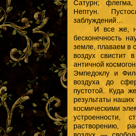
Сатурн; флегма,
Нептун. Пустос
заблуждений…
И все же, несм
бесконечность на
земле, плаваем в 
воздух свистит 
античной космогон
Эмпедоклу и Фил
воздуха до сфе
пустотой. Куда ж
результаты наших
космическими эле
устроенности, 
растворению, ра
воздух — свобод