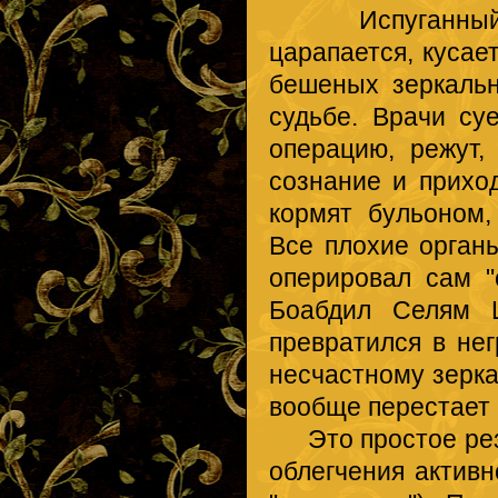
Испуганный пац
царапается, кусае
бешеных зеркальн
судьбе. Врачи су
операцию, режут,
сознание и прихо
кормят бульоном,
Все плохие орган
оперировал сам 
Боабдил Селям Ш
превратился в не
несчастному зерк
вообще перестает
Это простое резю
облегчения активн