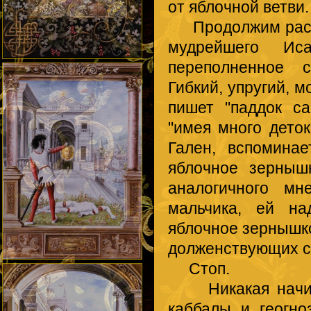
от яблочной ветви
Продолжим рассу
мудрейшего Иса
переполненное 
Гибкий, упругий, м
пишет "паддок с
"имея много деток
Гален, вспоминае
яблочное зерныш
аналогичного мн
мальчика, ей на
яблочное зернышко
долженствующих с
Стоп.
Никакая начитан
каббалы и геогно