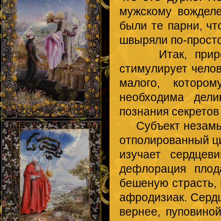
мужскому вожделе
были те парни, чт
швыряли по-просто
Итак, природа,
стимулирует челов
малого, которо
необходима дели
познания секретов
Субъект незамысл
отполированный ци
изучает сердцеви
дефлорация плод
бешеную страсть,
афродизиак. Сердц
вернее, пуповино