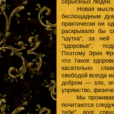
серьезных людей.
Новая мысль (п
беспощадным дуа
практически ни од
раскрывало бы св
"шутка", за ней 
"здоровье", под
Поэтому Эрих Фр
что такое здоров
касательно гла
свободой всегда м
добром — зло, эг
упрямство, физиче
Мы проживаем в
почитаются следую
тебе", долг, спеш