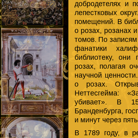
добродетелях и п
лепестковых окру
помещений. В биб
о розах, розанах 
томов. По записям
фанатики халиф
библиотеку, они
розах, полагая о
научной ценности
о розах. Откры
Неттесгейма: «З
убивает». В 15
Бранденбурга, гос
и минут через пять
В 1789 году, в 