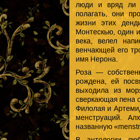
люди и вряд ли 
полагать, они пр
жизни этих денд
Монтескью, один и
века, велел нап
венчающей его тр
имя Нерона.
Роза — собствен
рождена, ей посв
выходила из мор
сверкающая пена о
Филолая и Артеми
менструаций. Ал
названную «menstru
В антологии люб