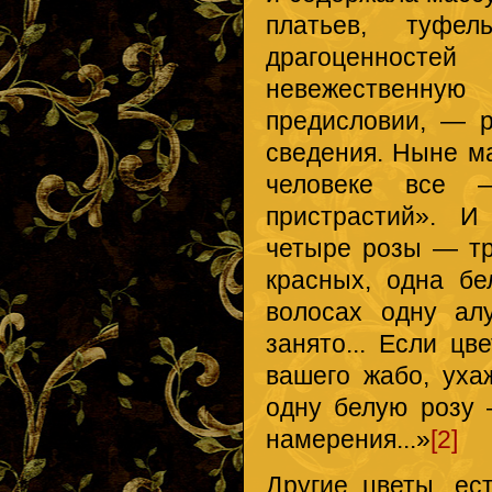
платьев, туфел
драгоценносте
невежественную
предисловии, — р
сведения. Ныне ма
человеке все 
пристрастий». И
четыре розы — тр
красных, одна бе
волосах одну ал
занято... Если ц
вашего жабо, уха
одну белую розу
намерения...»
[2]
Другие цветы, ес