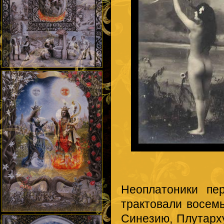
Неоплатоники пе
трактовали восем
Синезию, Плутарх