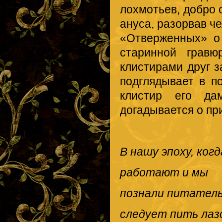
лохмотьев, добро о
ануса, разорвав ч
«Отверженных» о
старинной гравю
клистирами друг з
подглядывает в п
клистир его да
догадывается о пр
В нашу эпоху, ког
работают и мы
познали питатель
следует пить лаз