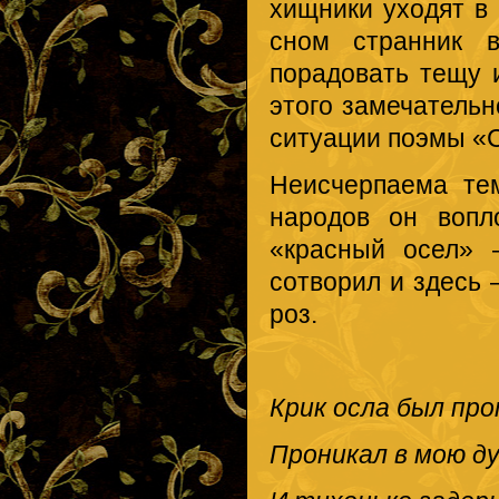
хищники уходят в
сном странник в
порадовать тещу 
этого замечательн
ситуации поэмы «
Неисчерпаема те
народов он вопл
«красный осел» 
сотворил и здесь
роз.
Крик осла был про
Проникал в мою ду