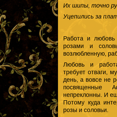
Их шипы, точно ру
Уцепились за плат
Работа и любовь
розами и соловь
возлюбленную, раб
Любовь и работ
требует отваги, м
день, а вовсе не 
посвященные А
непреклонны. И ещ
Потому куда инт
розы и соловьи.