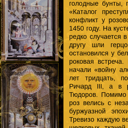
голодные бунты, 
«Каталог престу
конфликт у розов
1450 году. На кус
редко случается в
другу шли герцо
остановился у бе
роковая встреча.
начали «войну ал
лет тридцать, п
Ричард III, а в
Тюдоров. Помимо 
роз велись с нез
буржуазной эпох
Тревизо каждую ве
шелковых тканей