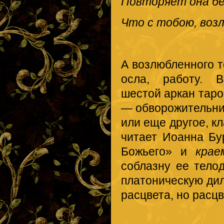
Повторяет она бе
Что с тобою, воз
А возлюбленного т
осла, работу. В
шестой аркан тар
— обворожительниц
или еще другое, к
читает Иоанна Бу
Божьего» и
кра
соблазну ее тело
платоническую ди
расцвета, но расцв