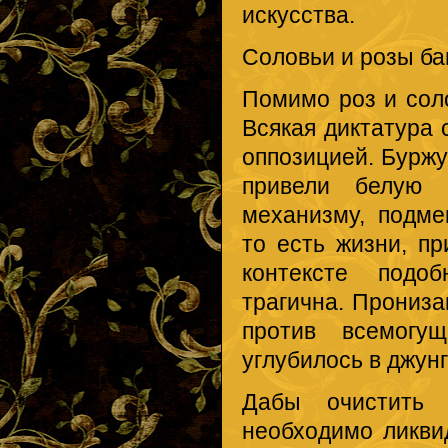
искусства.
Соловьи и розы ба
Помимо роз и соло
Всякая диктатура 
оппозицией. Буржу
привели белую 
механизму, подме
то есть жизни, п
контексте подоб
трагична. Прониз
против всемогущ
углубилось в джун
Дабы очистить 
необходимо ликви