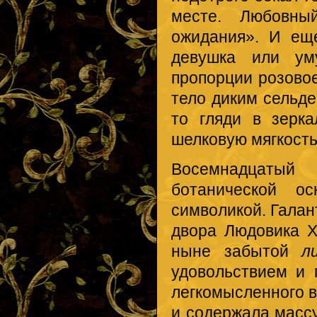
месте. Любовны
ожидания». И ещ
девушка или ум
пропорции розово
тело диким сельд
то гляди в зерк
шелковую мягкость
Восемнадцатый
ботанической о
символикой. Гала
двора Людовика X
ныне забытой
л
удовольствием и 
легкомысленного 
и содержала массу