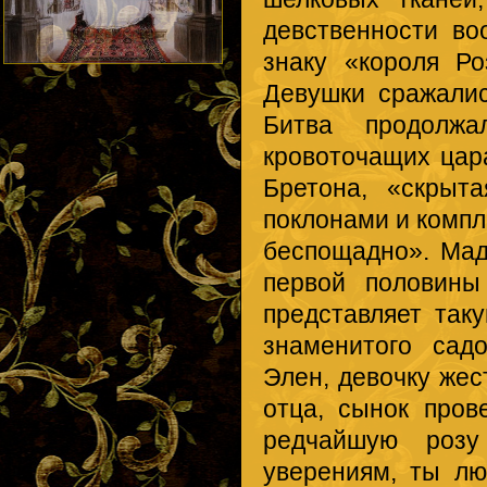
девственности во
знаку «короля Р
Девушки сражали
Битва продолж
кровоточащих цар
Бретона, «скрыт
поклонами и компл
беспощадно». Мад
первой половины
представляет так
знаменитого сад
Элен, девочку жес
отца, сынок пров
редчайшую розу
уверениям, ты л