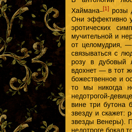
_
[1]
Хаймана
розы 
Они эффективно 
эротических сим
мучительной и нер
от целомудрия, 
связываться с лю
розу в дубовый 
вдохнет — в тот ж
божественное и о
то мы никогда н
недотрогой-девиц
вине три бутона 
звезду и скажет: 
звезды Венеры). П
недотроге бокал т