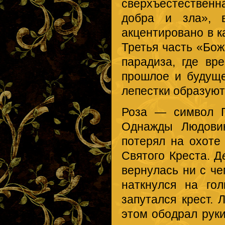
сверхъестественна
добра и зла», 
акцентировано в к
Третья часть «Бож
парадиза, где вр
прошлое и будущ
лепестки образуют
Роза — символ П
Однажды Людовик
потерял на охоте 
Святого Креста. Д
вернулась ни с че
наткнулся на го
запутался крест. 
этом ободрал руки