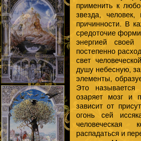
применить к любо
звезда, человек,
причинности. В 
средоточие формир
энергией своей
постепенно расход
свет человеческо
душу небесную, за
элементы, образу
Это называется 
озаряет мозг и 
зависит от присут
огонь сей иссяк
человеческая к
распадаться и пер