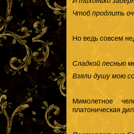
И тихонько задерн
Чтоб продлить оч
Но ведь совсем не
Сладкой песнью м
Взяли душу мою со
Мимолетное чел
платоническая ди