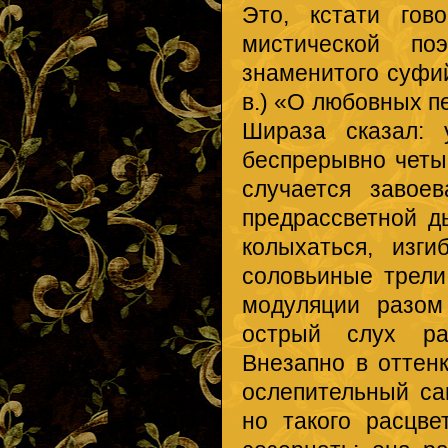
Это, кстати гов
мистической по
знаменитого суфий
в.) «О любовных п
Шираза сказал: 
беспрерывно четы
случается завое
предрассветной д
колыхаться, изги
соловьиные трели
модуляции разом
острый слух ра
Внезапно в оттен
ослепительный са
но такого расцв