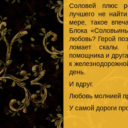
Соловей плюс р
лучшего не найт
мере, такое впеч
Блока «Соловьины
любовь? Герой поэ
ломает скалы.
помощника и друга
к железнодорожной
день.
И вдруг.
Любовь молнией п
У самой дороги пр