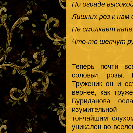
По ограде высокой
Лишних роз к нам
Не смолкает напе
Что-то шепчут ру
Теперь почти вс
соловьи, розы. 
Труженик он и ес
вернее, как труж
Буриданова осл
изумительной в
тончайшим слухом
уникален во вселе