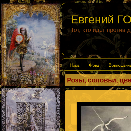
Евгений 
Тот, кто идет против 
Home
Фонд
Воплощени
Розы, соловьи, цв