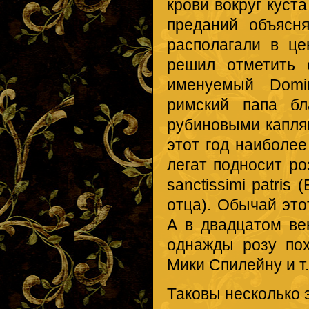
крови вокруг куста
преданий объясн
располагали в ц
решил отметить 
именуемый Domin
римский папа бл
рубиновыми каплям
этот год наиболее
легат подносит ро
sanctissimi patri
отца). Обычай это
А в двадцатом ве
однажды розу пох
Мики Спилейну и т.
Таковы несколько 