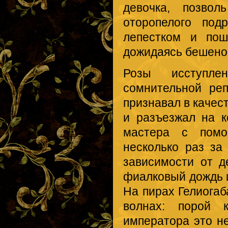
девочка, позво
оторопелого под
лепестком и пош
дожидаясь бешеног
Розы исступле
сомнительной ре
признавал в качес
и разъезжал на к
мастера с помо
несколько раз за
зависимости от д
фиалковый дождь и
На пирах Гелиогаб
волнах: порой 
императора это не