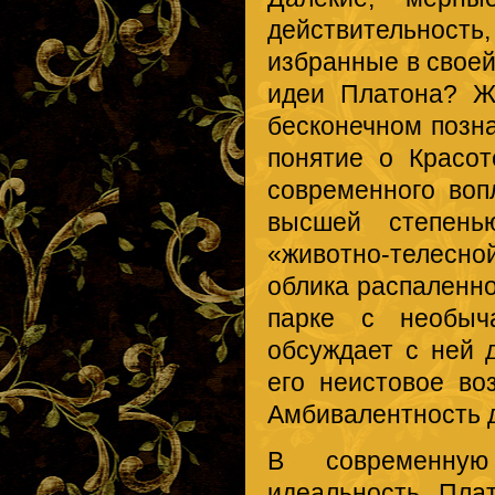
действительность
избранные в своей
идеи Платона? Ж
бесконечном позн
понятие о Красо
современного во
высшей степенью
«животно-телесн
облика распаленно
парке с необыч
обсуждает с ней 
его неистовое во
Амбивалентность 
В современную
идеальность Плат