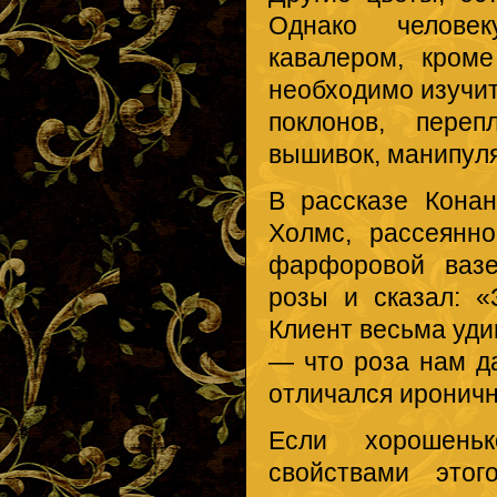
Однако челове
кавалером, кром
необходимо изучит
поклонов, переп
вышивок, манипуляц
В рассказе Кона
Холмс, рассеянн
фарфоровой вазе
розы и сказал: «
Клиент весьма уди
— что роза нам д
отличался ироничн
Если хорошень
свойствами этог