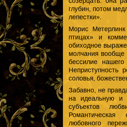
созерцать: она р
глубин, потом мед
лепестки».
Морис Метерлинк
птицах» и комме
обиходное выражен
молчания вообще 
бессилие нашего
Неприступность р
соловья, божеств
Забавно, не правд
на идеальную и 
субъектов люб
Романтическая
любовного переж