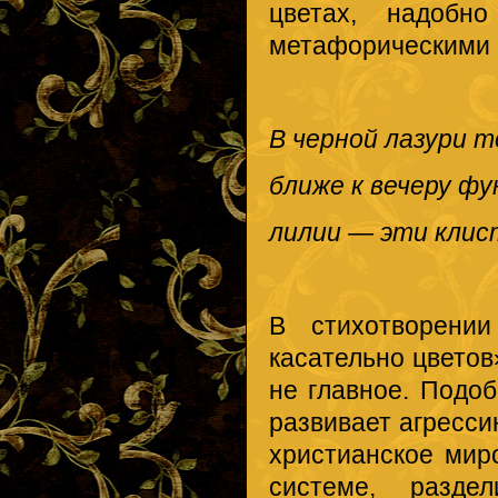
цветах, надоб
метафорическими 
В черной лазури 
ближе к вечеру ф
лилии — эти клис
В стихотворени
касательно цветов
не главное. Подо
развивает агресси
христианское мир
системе, разде