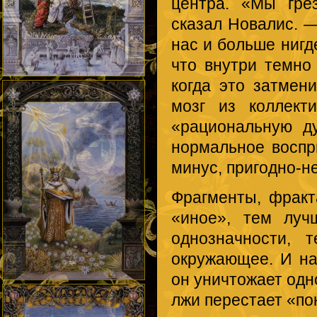
центра. «Мы гре
сказал Новалис. —
нас и больше нигд
что внутри темно 
когда это затмени
мозг из коллект
«рациональную ду
нормальное воспр
минус, пригодно-н
Фрагменты, фракт
«иное», тем луч
однозначности, 
окружающее. И на
он уничтожает одн
лжи перестает «по