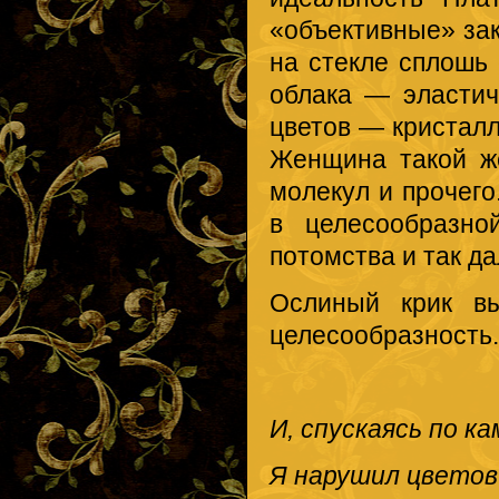
«объективные» зак
на стекле сплошь 
облака — эластич
цветов — кристалл
Женщина такой же
молекул и прочег
в целесообразно
потомства и так да
Ослиный крик вы
целесообразность.
И, спускаясь по к
Я нарушил цветов