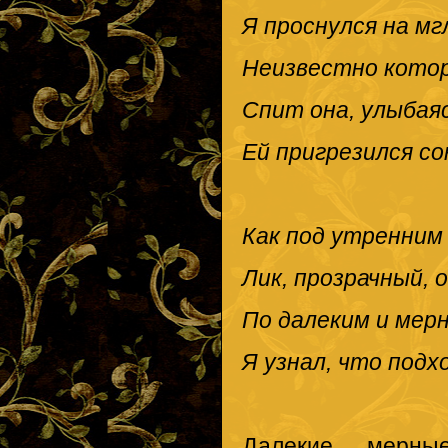
Я проснулся на м
Неизвестно котор
Спит она, улыбаяс
Ей пригрезился со
Как под утренним
Лик, прозрачный, 
По далеким и мер
Я узнал, что подх
Далекие, мерны