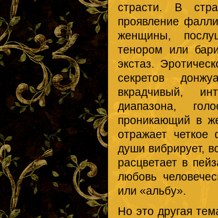
страсти. В стр
проявление фалли
женщины, послу
тенором или бар
экстаз. Эротичес
секретов донж
вкрадчивый, ин
диапазона, гол
проникающий в же
отражает четкое 
души вибрирует, в
расцветает в пейз
любовь человечес
или «альбу».
Но это другая тем