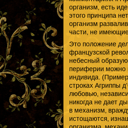
организм, есть ид
этого принципа нет
организм развалив
части, не имеющие
Это положение де
французской револ
небесный образующ
периферии можно н
индивида. (Пример
строках Агриппы д’
любовью, независи
никогда не дает ды
в механизм, вражд
истощаются, изнаш
организма, механи