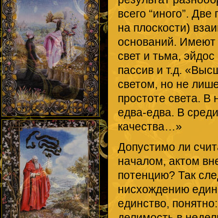
всего “иного”. Дв
на плоскости) вза
оснований. Имеют
свет и тьма, эйдос
пассив и т.д. «Выс
светом, но не лише
простоте света. В
едва-едва. В сред
качества…»
Допустимо ли счит
началом, актом вн
потенцию? Так след
нисхождению единс
единство, понятно
делимость в недели