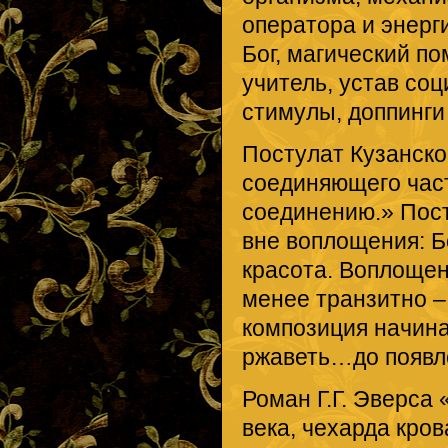
оператора и энерг
Бог, магический по
учитель, устав соц
стимулы, доппинги 
Постулат Кузанског
соединяющего част
соединению.» Пос
вне воплощения: Бо
красота. Воплоще
менее транзитно – 
композиция начина
ржаветь…до появле
Роман Г.Г. Эверса
века, чехарда кро