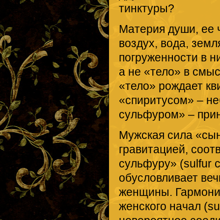
тинктуры?
Материя души, ее 
воздух, вода, земл
погруженности в н
а не «тело» в смы
«тело» рождает кв
«спиритусом» – н
сульфуром» – при
Мужская сила «сы
гравитацией, соот
сульфуру» (sulfur c
обусловливает веч
женщины. Гармония
женского начал (sul