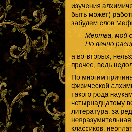
изучения алхимиче
быть может) работ
забудем слов Меф
Мертва, мой д
Но вечно рас
а во-вторых, нельз
прочее, ведь недол
По многим причин
физической алхими
такого рода наука
четырнадцатому ве
литература, за ре
невразумительная 
классиков, неопла