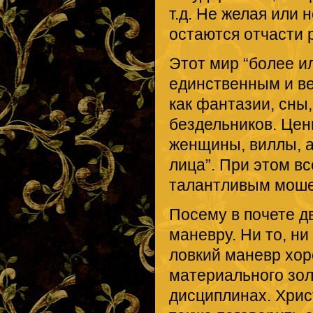
т.д. Не желая или 
остаются отчасти 
Этот мир “более и
единственным и в
как фантазии, сны
бездельников. Цен
женщины, виллы, а
лица”. При этом в
талантливым моше
Посему в почете д
маневру. Ни то, ни
ловкий маневр хор
материального зол
дисциплинах. Хри