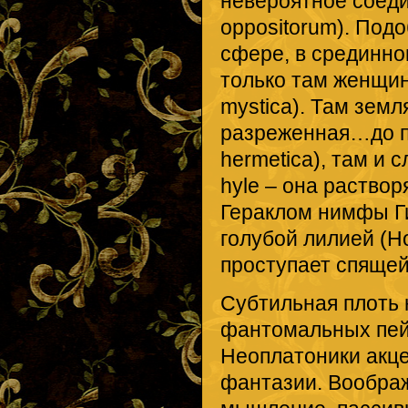
невероятное соеди
oppositorum). Под
сфере, в срединно
только там женщин
mystica). Там зем
разреженная…до пл
hermetica), там и 
hyle – она раство
Гераклом нимфы Г
голубой лилией (Н
проступает спящей
Субтильная плоть н
фантомальных пей
Неоплатоники акц
фантазии. Воображ