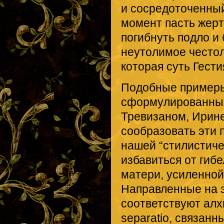
и сосредоточенный
момент пасть жер
погибнуть подло и
неутолимое честол
которая суть Гести
Подобные примеры
сформулированных
Тревизаном, Ирине
сообразовать эти 
нашей “стилистиче
избавиться от гиб
матери, усиленной
Направленные на э
соответствуют алх
separatio, связанн