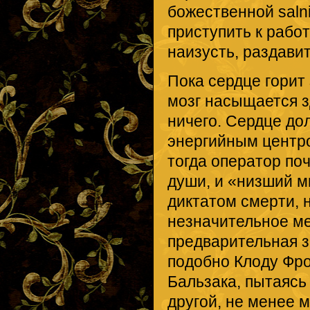
божественной salni
приступить к работ
наизусть, раздавит
Пока сердце гори
мозг насыщается 
ничего. Сердце до
энергийным центро
тогда оператор по
души, и «низший м
диктатом смерти, н
незначительное ме
предварительная з
подобно Клоду Фр
Бальзака, пытаяс
другой, не менее 