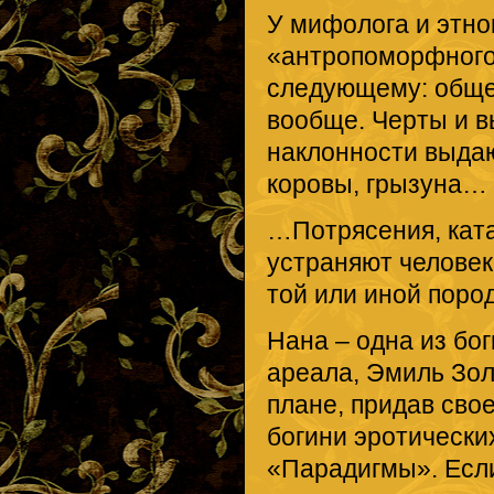
У мифолога и этн
«антропоморфного 
следующему: обще
вообще. Черты и в
наклонности выдаю
коровы, грызуна…
…Потрясения, ката
устраняют человек
той или иной поро
Нана – одна из бо
ареала, Эмиль Зо
плане, придав сво
богини эротически
«Парадигмы». Если