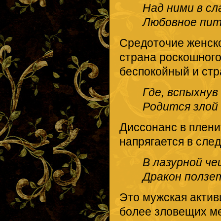
Над ними в сл
Любовное пит
Средоточие женско
страна роскошного
беспокойный и стр
Где, вспыхнув
Родится злой
Диссонанс в плен
напрягается в сле
В лазурной че
Дракон ползет
Это мужская актив
более зловещих м