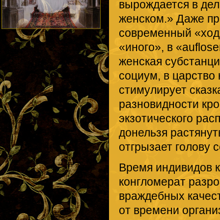
вырождается в дел
женском.» Даже пр
современный «ход 
«иного», в «auflos
женская субстанци
социум, в царство
стимулирует сказк
разновидности кро
экзотического рас
донельзя растянут
отгрызает голову 
Время индивидов к
конгломерат разро
враждебных качест
от времени органи