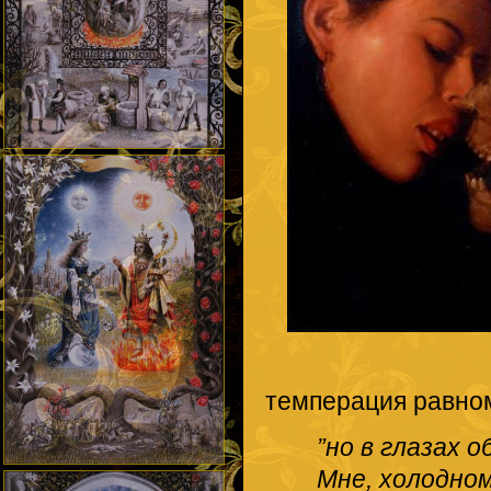
темперация равн
”но в глазах 
Мне, холодном