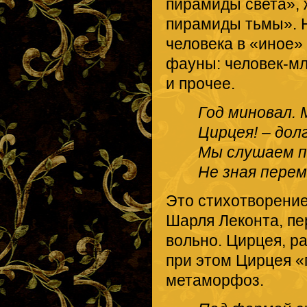
пирамиды света», 
пирамиды тьмы». 
человека в «иное»
фауны: человек-м
и прочее.
Год миновал. 
Цирцея! – дол
Мы слушаем п
Не зная перем
Это стихотворени
Шарля Леконта, п
вольно. Цирцея, ра
при этом Цирцея «
метаморфоз.