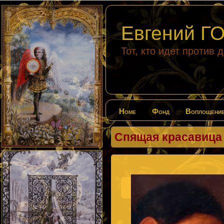
Евгений 
Тот, кто идет против 
Home
Фонд
Воплощени
Спящая красавица