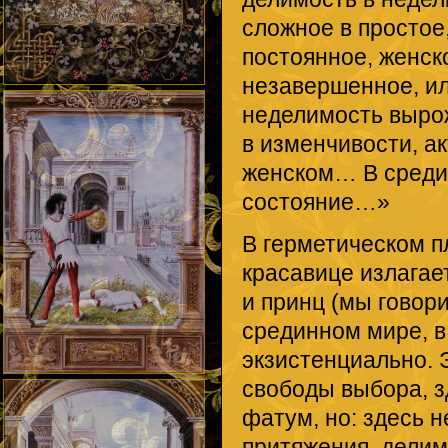
сложное в простое
постоянное, женско
незавершенное, или
неделимость вырож
в изменчивости, ак
женском… В среди
состояние…»
В герметическом п
красавице излагае
и принц (мы говор
срединном мире, в
экзистенциально. 
свободы выбора, з
фатум, но: здесь 
притяжения, делим