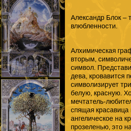
Александр Блок – 
влюбленности.
Алхимическая гра
вторым, символиче
символ. Представи
дева, кровавится п
символизирует три
белую, красную. Х
мечтатель-любитель
спящая красавица 
ангелическое на к
прозеленью, это на