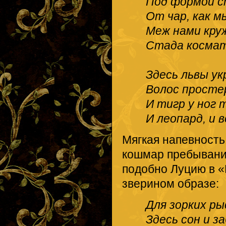
Под формой с
От чар, как мы
Меж нами кру
Стада космат
Здесь львы у
Волос просте
И тигр у ног 
И леопард, и 
Мягкая напевность
кошмар пребывания
подобно Луцию в 
зверином образе:
Для зорких ры
Здесь сон и з