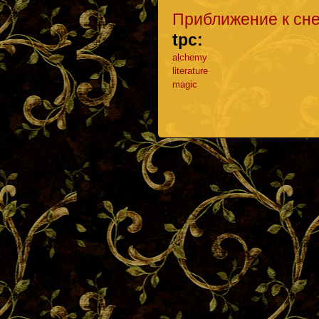
Приближение к сн
tpc:
alchemy
literature
magic