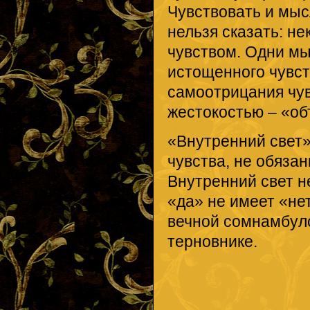
Чувствовать и мыс
нельзя сказать: не
чувством. Одни м
истощенного чувст
самоотрицания чув
жестокостью – «об
«Внутренний свет»
чувства, не обяза
Внутренний свет н
«да» не имеет «не
вечной сомнамбуло
терновнике.