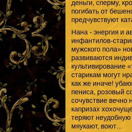
деньги, сперму, к
погибать от бешен
предчувствуют кат
Нана - энергия и а
инфантилов-старик
мужского пола» но
развиваются индив
культивирование «
старикам могут нр
как же иначе! уба
пениса, розовый с
сочувствие вечно 
капризах хохочуще
теряют неудобную 
мяукают, воют…