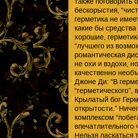
также поговорить 
бескорыстия, “чист
герметика не имее
какие бы средства
хорошие, герметик
“лучшего из возмо
романтическая дис
не охи и вздохи, н
качественно необъ
Джоне Ди: “В герме
“герметического”,
Крылатый бог Герм
открытости.” Ничег
комплексом “побега
впечатлительного 
Нельзя ласкаться 