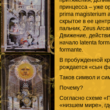
принцесса – уже о
prima magisterium
скрытое в ее центр
пальчик, Zeus Arcan
Движение, действи
начало latenta form
formante.
В пробужденной кр
рождается «сын фил
Таков символ и си
Почему?
Согласно схеме «
«низшем мире», г