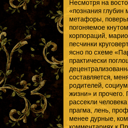
Несмотря на восто
«познания глубин 
метафоры, поверья
погоняемое кнуто
корпораций, марио
песчинки круговер
ясно по схеме «П
практически погло
децентрализованн
составляется, мен
родителей, социум
жизни» и прочего.
рассекли человека 
прагма, лень, про
менее дурные, комп
комментариях к Пр