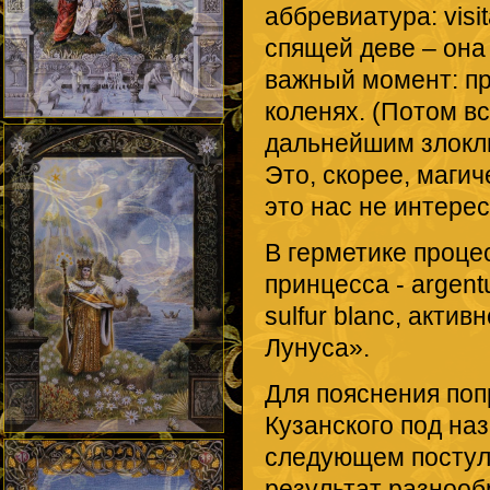
аббревиатура: visit
спящей деве – она
важный момент: пр
коленях. (Потом вс
дальнейшим злоклю
Это, скорее, магич
это нас не интерес
В герметике проце
принцесса - argent
sulfur blanc, акти
Лунуса».
Для пояснения поп
Кузанского под на
следующем постул
результат разнооб