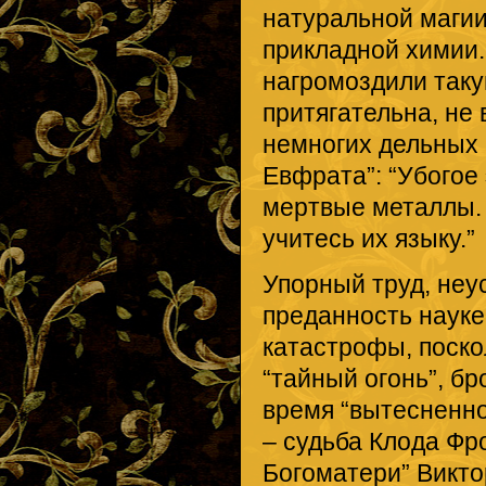
натуральной магии
прикладной химии.
нагромоздили такую
притягательна, не 
немногих дельных 
Евфрата”: “Убогое
мертвые металлы.
учитесь их языку.”
Упорный труд, неу
преданность науке
катастрофы, поско
“тайный огонь”, бр
время “вытесненно
– судьба Клода Фр
Богоматери” Викто