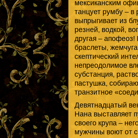
мексиканским офи
танцует румбу – в
выпрыгивает из бл
резней, водкой, во
другая – апофеоз!
браслеты, жемчуга
скептический инте
непреодолимое вл
субстанция, раств
пастушка, собира
транзитное «соед
Девятнадцатый век
Нана выставляет 
своего крупа – не
мужчины воют от 