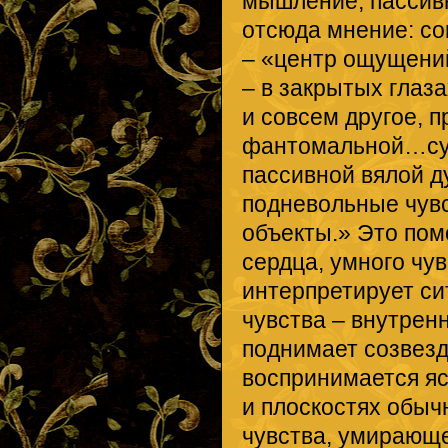
мышление, пассивн
отсюда мнение: со
– «центр ощущений
– в закрытых глаз
и совсем другое, 
фантомальной…сущ
пассивной вялой 
подневольные чувс
объекты.» Это пом
сердца, умного чу
интерпретирует си
чувства – внутренн
поднимает созвезд
воспринимается яс
и плоскостях обыч
чувства, умирающе