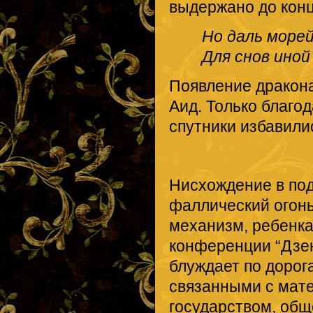
выдержано до конц
Но даль морей
Для снов иной
Появление дракона
Аид. Только благод
спутники избавили
Нисхождение в по
фаллический огонь
механизм, ребенка
конференции “Дзен
блуждает по дорог
связанными с мате
государством, общ