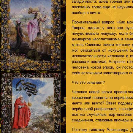
загадочности: из-за трения или
поскольку тогда еще не научили
вообще в ничто.
Пронзительный вопрос «Как мож
Творец, однако у него под рук
почувствовали ловушку: если б
демиургов неоплатонизма и языч
мысль Спинозы: зачем костыли дл
мог отказаться от искушения б
исключительности человека в к
разница и немалая. Антропос гно
человека новой эпохи, он пост
себя источником животворного ог
Что это означает?
Человек новой эпохи провозгла
крошечной планеты на периферии 
нечто или ничто? Ответ подразу
вербальной расфасовке, в конфе
все мы случайные, партеногене
соединения, отважные пионеры в
Поэтому гипотезу Александра Д