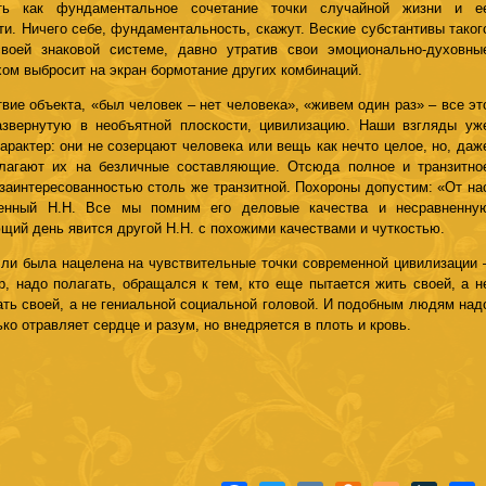
ать как фундаментальное сочетание точки случайной жизни и е
ти. Ничего себе, фундаментальность, скажут. Веские субстантивы таког
воей знаковой системе, давно утратив свои эмоционально-духовны
хом выбросит на экран бормотание других комбинаций.
твие объекта, «был человек – нет человека», «живем один раз» – все эт
азвернутую в необъятной плоскости, цивилизацию. Наши взгляды уж
арактер: они не созерцают человека или вещь как нечто целое, но, даж
злагают их на безличные составляющие. Отсюда полное и транзитно
 заинтересованностью столь же транзитной. Похороны допустим: «От на
енный Н.Н. Все мы помним его деловые качества и несравненну
ющий день явится другой Н.Н. с похожими качествами и чуткостью.
ли была нацелена на чувствительные точки современной цивилизации 
ор, надо полагать, обращался к тем, кто еще пытается жить своей, а н
ть своей, а не гениальной социальной головой. И подобным людям над
ко отравляет сердце и разум, но внедряется в плоть и кровь.