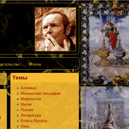
детельства
Форум
Темы
Алхимия
Магическая география
niki
ger
LiveJournal
Мифология
Магия
Поэзия
Литература
е
Erotica Mystica
Ужас