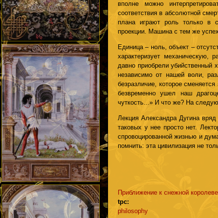
вполне можно интерпретиров
соответствия в абсолютной смер
плана играют роль только в с
проекции. Машина с тем же успе
Единица – ноль, объект – отсутс
характеризует механическую, р
давно приобрели убийственный х
независимо от нашей воли, ра
безразличие, которое сменяется
безвременно ушел наш драгоц
чуткость...» И что же? На следу
Лекция Александра Дугина вряд 
таковых у нее просто нет. Лект
спровоцированной жизнью и дума
помнить: эта цивилизация не толь
Приближение к снежной королеве
tpc:
philosophy