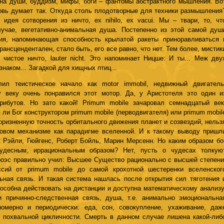
ина души, буддизм, мифы, боги – фантомы абстрактного мышления. Во
овь думает так. Откуда столь плодотворные для техники размышления
 идея сотворения из ничто, ex nihilo, ex vacui. Мы – твари, то, чт
учае, вегетативно-анимальная душа. Постепенно из этой самой душ
ция, напоминающая способность крылатой ракеты приноравливаться 
рансцендентален, стало быть, его все равно, что нет. Тем более, мистик
чистое ничто, lauter nicht. Это напоминает Ницше: И ты... Меж дву
знаком... Загадкой для хищных птиц...
лил теистическое начало как motor immobil, недвижный двигатель
 веку очень понравился этот мотор. Да, у Аристотеля это один и
рибутов. Но зато какой! Primum mobile зачаровал семнадцатый век
ли Бог конструктором primum mobile (перводвигателя) или primum mobil
оризненную точность орбитального движения планет и созвездий, нельз
овом механизме как парадигме вселенной. И к такому выводу пришл
 Рэйли, Гюйгенс, Роберт Бойль, Марин Мерсенн. Но каким образом бо
удесным, иррациональным образом? Нет, пусть о чудесах толкую
роэс правильно учил: Высшее Существо рационально с высшей степени
ссий от primum mobile до самой крохотной шестеренки вселенског
ьная связь. И такая система нашлась после открытия сил тяготения 
способна действовать на дистанции и доступна математическому анализу
и причинно-следственная связь, душа, т.е. анимально эмоциональна
номерно и периодически: еда, сон, совокупление, ухаживание, даж
в похвальной цикличности. Смерть в данном случае лишена какой-либ