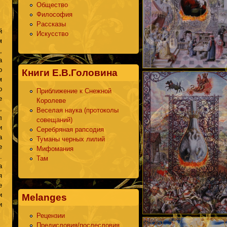
Общество
Философия
Рассказы
й
Искусство
м
,
а
о
Книги Е.В.Головина
м
о
Приближение к Снежной
е
Королеве
,
Веселая наука (протоколы
л
совещаний)
и
Серебряная рапсодия
а
Туманы черных лилий
е
Мифомания
.
Там
а
я
е
и
Melanges
и
Рецензии
Предисловия/послесловия