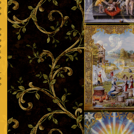
е
о
е
о
е
е
е
с
ю
–
е
о