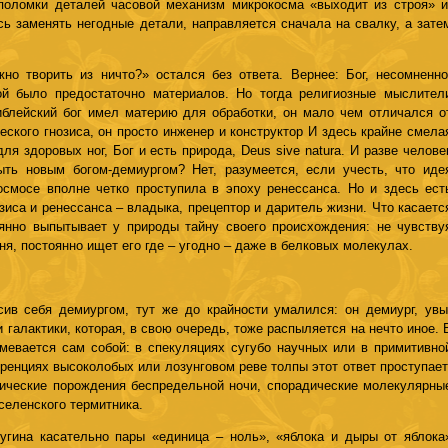
 поломки деталей часовой механизм микрокосма «выходит из строя» и
сь заменять негодные детали, направляется сначала на свалку, а зате
но творить из ничто?» остался без ответа. Вернее: Бог, несомненно
ой было предостаточно материалов. Но тогда религиозные мыслител
иблейский бог имел материю для обработки, он мало чем отличался о
еского гнозиса, он просто инженер и конструктор И здесь крайне смела
я здоровых ног, Бог и есть природа, Deus sive natura. И разве челове
ыть новым богом-демиургом? Нет, разумеется, если учесть, что иде
осмосе вполне четко проступила в эпоху ренессанса. Но и здесь ест
зиса и ренессанса – владыка, прецептор и даритель жизни. Что касаетс
оянно выпытывает у природы тайну своего происхождения: не чувству
ня, постоянно ищет его где – угодно – даже в белковых молекулах.
сив себя демиургом, тут же до крайности умалился: он демиург, увы
галактики, которая, в свою очередь, тоже распыляется на нечто иное. 
мевается сам собой: в спекуляциях сугубо научных или в примитивно
ренциях высоколобых или лозунговом реве толпы этот ответ проступает
тические порождения беспредельной ночи, спорадические молекулярны
селенского термитника.
угина касательно пары «единица – ноль», «яблока и дыры от яблока