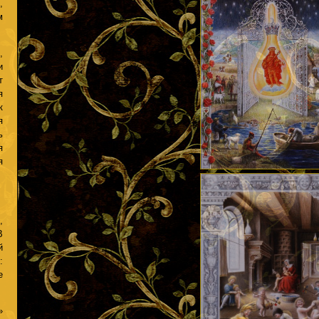
,
м
,
и
т
я
к
я
ь
я
я
,
В
й
:
е
»