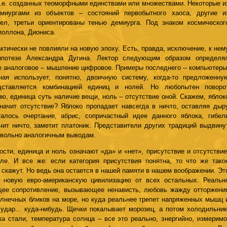
т.е. созданных теоморфными единствами или множествами. Некоторые и
миургами из объектов – состояний первобытного хаоса, другие и
ел, третьи ориентированы тенью демиурга. Под знаком космическог
поллона, Диониса.
ктически не повлияли на новую эпоху. Есть, правда, исключение, к нем
ипотезе Александра Дугина. Лектор следующим образом определя
 аналоговое – мышление цифровое. Примеры последнего -- компьютеры
ная использует, понятно, двоичную систему, когда-то предложенну
дставляется комбинацией единиц и нолей. Но любопытен поворо
ию, единица суть наличие вещи, ноль – отсутствие оной. Скажем, яблок
значит отсутствие? Яблоко пропадает навсегда в ничто, оставляя дыр
алось очертание, абрис, сопричастный идее данного яблока, гибел
чит ничто, заметит платоник. Представители других традиций выдвину
довольно аналогичным выводам.
сти, единица и ноль означают «да» и «нет», присутствие и отсутствие
е. И все же: если категория присутствия понятна, то что же тако
 скажут. Но ведь она остается в нашей памяти в нашем воображении. Эт
 новую евро-американскую цивилизацию от всех остальных. Реальн
щее сопротивление, вызывающее ненависть, любовь жажду отторжени
олнечных бликов на море, но куда реальнее трепет напряженных мышц 
дар... куда-нибудь. Щечки покалывает морозец, а потом холодильник
ка стали, температура солнца – все это реально, энергийно, измеримо