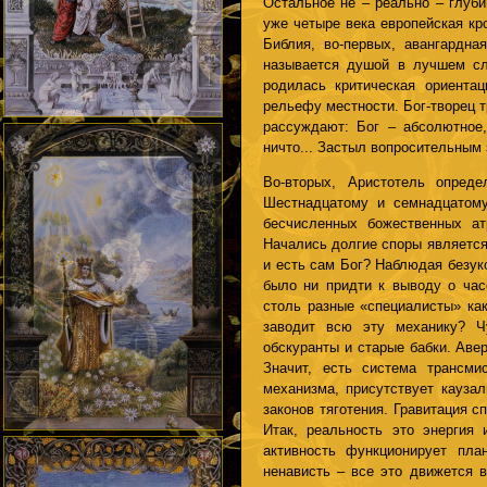
Остальное не – реально – глуб
уже четыре века европейская кр
Библия, во-первых, авангардная
называется душой в лучшем сл
родилась критическая ориента
рельефу местности. Бог-творец т
рассуждают: Бог – абсолютное, 
ничто... Застыл вопросительным 
Во-вторых, Аристотель опреде
Шестнадцатому и семнадцатому
бесчисленных божественных ат
Начались долгие споры является 
и есть сам Бог? Наблюдая безук
было ни придти к выводу о час
столь разные «специалисты» как
заводит всю эту механику? Ч
обскуранты и старые бабки. Аве
Значит, есть система трансми
механизма, присутствует каузал
законов тяготения. Гравитация 
Итак, реальность это энергия 
активность функционирует пла
ненависть – все это движется 