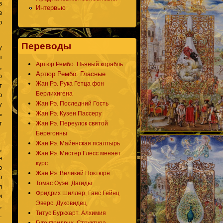
з
Интервью
з
о
Переводы
у
л
Артюр Рембо. Пьяный корабль
,
Артюр Рембо. Гласные
ю
Жан Рэ. Рука Гетца фон
т
Берлихигена
о
Жан Рэ. Последний Гость
у
ь
Жан Рэ. Кузен Пассеру
т
Жан Рэ. Переулок святой
Берегонны
Жан Рэ. Майенская псалтырь
,
Жан Рэ. Мистер Глесс меняет
е
курс
о
Жан Рэ. Великий Ноктюрн
о
Томас Оуэн. Дагиды
я
Фридрих Шиллер, Ганс Гейнц
и
Эверс. Духовидец
,
Титус Буркхарт. Алхимия
.