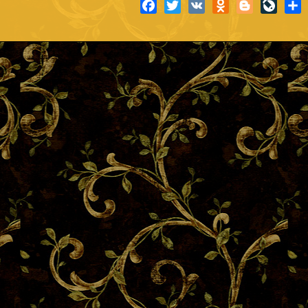
Facebook
Twitter
VK
Odnoklassniki
Blogger
LiveJ
S