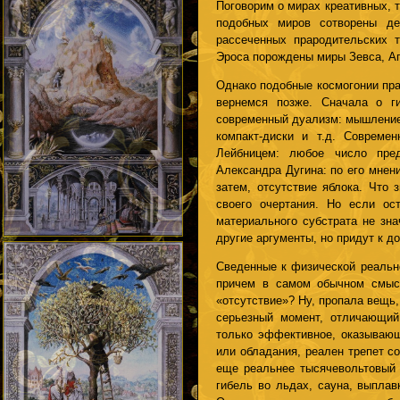
Поговорим о мирах креативных, 
подобных миров сотворены де
рассеченных прародительских т
Эроса порождены миры Зевса, А
Однако подобные космогонии пра
вернемся позже. Сначала о г
современный дуализм: мышление
компакт-диски и т.д. Современ
Лейбницем: любое число пре
Александра Дугина: по его мнен
затем, отсутствие яблока. Что 
своего очертания. Но если ост
материального субстрата не зна
другие аргументы, но придут к 
Сведенные к физической реально
причем в самом обычном смысл
«отсутствие»? Ну, пропала вещь,
серьезный момент, отличающий
только эффективное, оказываю
или обладания, реален трепет с
еще реальнее тысячевольтовый у
гибель во льдах, сауна, выплав