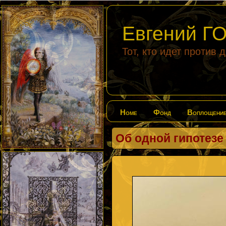
Евгений 
Тот, кто идет против 
Home
Фонд
Воплощени
Об одной гипотезе