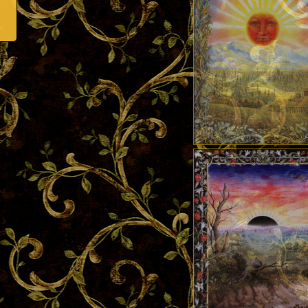
ournal
hare