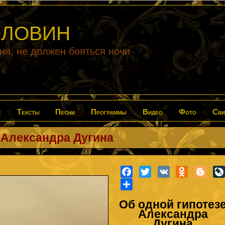
ГОЛОВИН
дня, не должен бояться ночи
е
Тексты
Песни
Программы
Видео
Фото
Сви
 Александра Дугина
Facebook
Twitter
VK
Odnoklass
Blog
Share
Об одной гипотез
Александра
Дугина