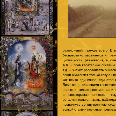
разъяснений, прежде всего. В м
беспрерывно изменяется и тран
цикличности, равновесия, а, сл
А.Ф. Лосев касательно системы
т.д. – значит расслаивать объя
вещи объясняет только какую-ниб
как нечто единичное, единствен
Либо вещь объяснима генетическ
является только решимостью и т
и неповторимая личность – тог
остается только... жить, наблюд
проникнуть во внутреннюю сущн
всякой статики познание превра