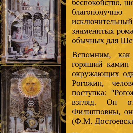
беспокойство, шо
благополучию 
исключительн
знаменитых рома
обычных для Шек
Вспомним, как
горящий камин 
окружающих одно
Рогожин, чело
поступка: "Рог
взгляд. Он о
Филипповны, он 
(Ф.М. Достоевск