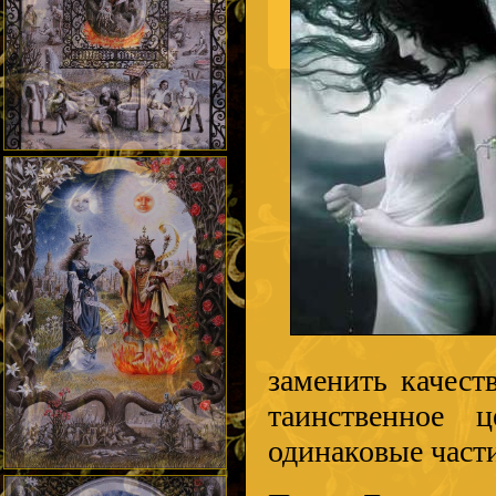
заменить качест
таинственное 
одинаковые част