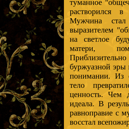
туманное "общеч
растворился в 
Мужчина стал
выразителем "об
на светлое буд
матери, по
Приблизительно 
буржуазной эры 
понимании. Из 
тело преврати
ценность. Чем 
идеала. В резул
равноправие с м
восстал всепожи