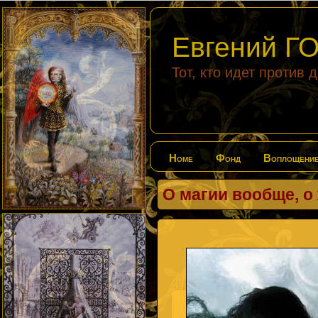
Евгений 
Тот, кто идет против 
Home
Фонд
Воплощени
О магии вообще, о