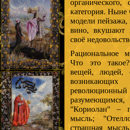
органического, 
категория. Ныне
модели пейзажа, 
вино, вкушают 
своё недовольст
Рациональное м
Что это такое?
вещей, людей, 
возникающих
революционный 
разумеющимся,
"Кориолан" – г
мысль; "Отелл
страшная мысль