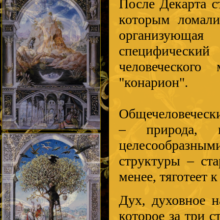
После Декарта с
которым ломали
организующа
специфический
человеческого
"конарион".
Общечеловеческий
– природа, 
целесообразн
структуры – ста
менее, тяготеет 
Дух, духовное н
которое за три с