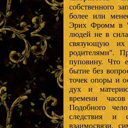
собственного за
более или мене
Эрих Фромм в "
людей не в сила
связующую их 
родителями". П
пуповину. Что е
бытие без вопрос
точек опоры и о
дух и материю,
времени часов
Подобного чело
следствия и 
взаимосвязи, си