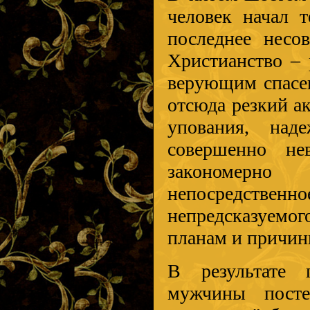
человек начал т
последнее несо
Христианство – 
верующим спасен
отсюда резкий а
упования, над
совершенно нев
закономерно
непосредстве
непредсказуемог
планам и причин
В результате
мужчины посте