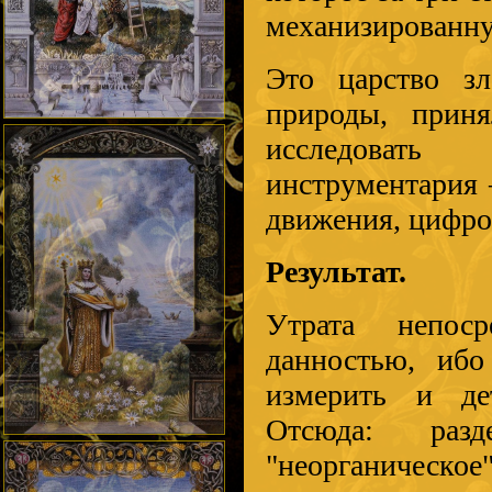
механизированну
Это царство з
природы, приня
исследоват
инструментария 
движения, цифро
Результат.
Утрата непос
данностью, ибо
измерить и дет
Отсюда: раз
"неорганическое