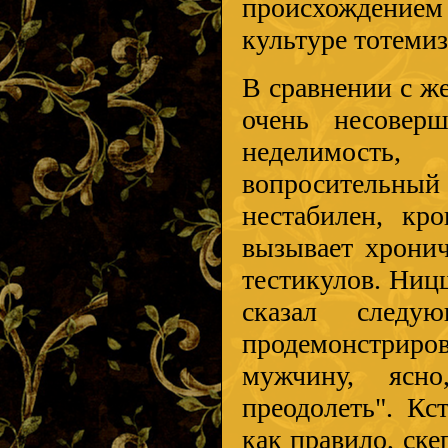
происхождением
культуре тотемиз
В сравнении с ж
очень несоверш
неделимость
вопросительный 
нестабилен, кро
вызывает хронич
тестикулов. Ниц
сказал следу
продемонстрир
мужчину, ясно
преодолеть". Кс
как правило, ске