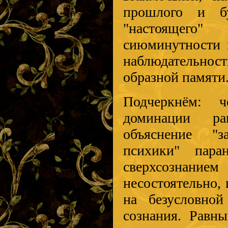
прошлого и бу
"настоящего
сиюминутности и
наблюдательнос
образной памяти
Подчеркнём: ч
доминации ра
объяснение "з
психики" пара
сверхсознани
несостоятельно,
на безусловной
сознания. Равн