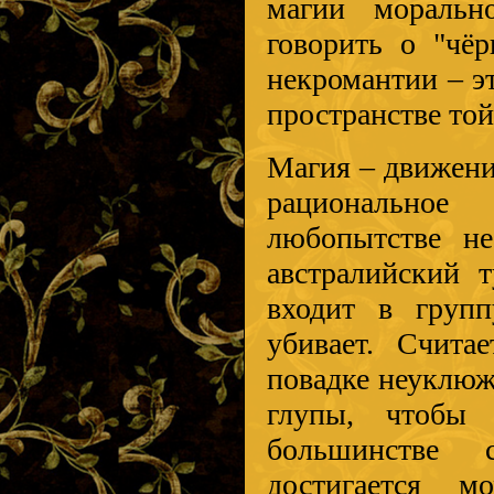
магии моральн
говорить о "чёр
некромантии – э
пространстве той
Магия – движени
рациональное
любопытстве не
австралийский т
входит в групп
убивает. Счита
повадке неуклюж
глупы, чтобы
большинстве 
достигается м