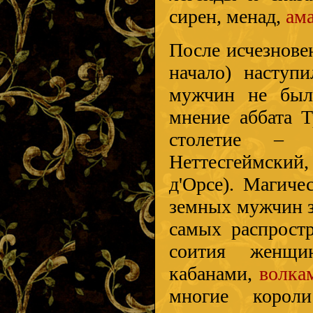
сирен, менад,
ам
После исчезнове
начало) наступи
мужчин не было
мнение аббата Т
столетие –
Неттесгеймский,
д'Орсе). Магиче
земных мужчин з
самых распрост
соития жен
кабанами,
волка
многие корол