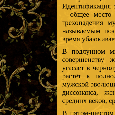
Идентификация 
– общее место 
грехопадения м
называемым поз
время убаюкивае
В подлунном ми
совершенству 
угасает в черно
растёт к полн
мужской эволюци
диссонанса, ж
средних веков, с
В пятом-шестом 