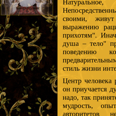
Натуральное
Непосредствен
своими, живу
выражению раци
прихотям". Инач
душа – тело" пр
поведению ко
предварительн
стиль жизни инте
Центр человека 
он приучается д
надо, так приня
мудрость, опы
авторитетов 