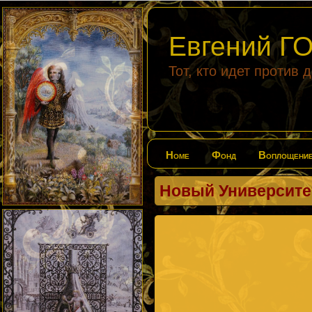
Евгений 
Тот, кто идет против 
Home
Фонд
Воплощени
Новый Университет