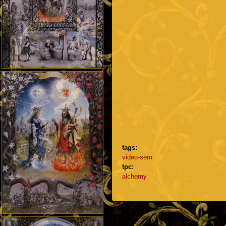
tags:
video-sem
tpc:
alchemy