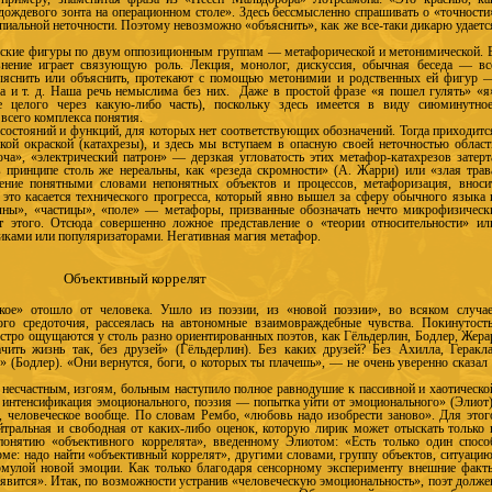
дождевого зонта на операционном столе». Здесь бессмысленно спрашивать о «точности
пиальной неточности. Поэтому невозможно «объяснить», как же все-таки дикарю удаетс
ческие фигуры по двум оппозиционным группам — метафорической и метонимической. 
нение играет связующую роль. Лекция, монолог, дискуссия, обычная беседа — вс
выяснить или объяснить, протекают с помощью метонимии и родственных ей фигур 
са и т. д. Наша речь немыслима без них. Даже в простой фразе «я пошел гулять» «я
е целого через какую-либо часть), поскольку здесь имеется в виду сиюминутное
всего комплекса понятия.
 состояний и функций, для которых нет соответствующих обозначений. Тогда приходитс
ской окраской (катахрезы), и здесь мы вступаем в опасную своей неточностью област
ча», «электрический патрон» — дерзкая угловатость этих метафор-катахрезов затерт
принципе столь же нереальны, как «резеда скромности» (А. Жарри) или «злая трав
ение понятными словами непонятных объектов и процессов, метафоризация, вноси
 это касается технического прогресса, который явно вышел за сферу обычного языка 
лны», «частицы», «поле» — метафоры, призванные обозначать нечто микрофизическ
ют этого. Отсюда совершенно ложное представление о «теории относительности» ил
иками или популяризаторами. Негативная магия метафор.
Объективный коррелят
кое» отошло от человека. Ушло из поэзии, из «новой поэзии», во всяком случае
ого средоточия, рассеялась на автономные взаимовраждебные чувства. Покинутость
остро ощущаются у столь разно ориентированных поэтов, как Гёльдерлин, Бодлер, Жера
ить жизнь так, без друзей» (Гёльдерлин). Без каких друзей? Без Ахилла, Геракла
 (Бодлер). «Они вернутся, боги, о которых ты плачешь», — не очень уверенно сказал 
к несчастным, изгоям, больным наступило полное равнодушие к пассивной и хаотическо
интенсификация эмоционального, поэзия — попытка уйти от эмоционального» (Элиот)
 человеческое вообще. По словам Рембо, «любовь надо изобрести заново». Для этог
йтральная и свободная от каких-либо оценок, которую лирик может отыскать только 
понятию «объективного коррелята», введенному Элиотом: «Есть только один спосо
ме: надо найти «объективный коррелят», другими словами, группу объектов, ситуацию
рмулой новой эмоции. Как только благодаря сенсорному эксперименту внешние факт
явится». Итак, по возможности устранив «человеческую эмоциональность», поэт долже