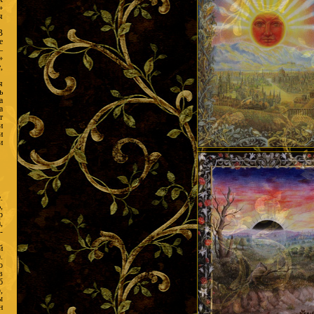
»
я
В
е
—
»
,
я
ь
а
а
т
и
и
и
.
,
р
,
­
й
.
о
в
б
,
ы
н