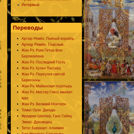
т
Интервью
Переводы
Артюр Рембо. Пьяный корабль
,
Артюр Рембо. Гласные
;
й
Жан Рэ. Рука Гетца фон
Берлихигена
Жан Рэ. Последний Гость
Жан Рэ. Кузен Пассеру
й
Жан Рэ. Переулок святой
,
о
Берегонны
о
Жан Рэ. Майенская псалтырь
й
Жан Рэ. Мистер Глесс меняет
курс
Жан Рэ. Великий Ноктюрн
Томас Оуэн. Дагиды
а
е
Фридрих Шиллер, Ганс Гейнц
и
.
Эверс. Духовидец
)
Титус Буркхарт. Алхимия
ю