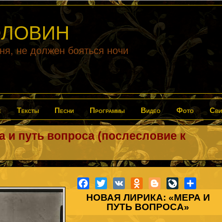
ГОЛОВИН
дня, не должен бояться ночи
е
Тексты
Песни
Программы
Видео
Фото
Сви
а и путь вопроса (послесловие к
Facebook
Twitter
VK
Odnoklassniki
Blogger
LiveJournal
Share
НОВАЯ ЛИРИКА: «МЕРА И
ПУТЬ ВОПРОСА»