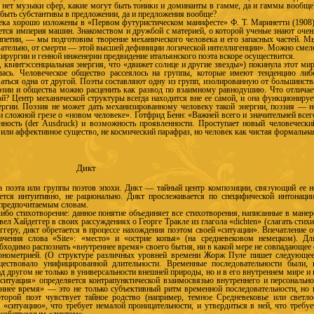
и нет музыки сфер, какие могут быть тоники и доминанты в гамме, да и гаммы вообще
 быть субстантивы в предложении, да и предложения вообще?
ека хорошо изложены в «Первом футуристическом манифесте» Ф. Т. Маринетти (1908)
ется империя машин. Знакомством и дружбой с материей, о которой ученые знают очен
петии, — мы подготовим творение механического человека и его запасных частей. М
овательно, от смерти — этой высшей дефиниции логической интеллигенции». Можно смел
ирургии и генной инженерии предвидение итальянского поэта вскоре осуществится.
 квинтэссенциальная энергия, что «движет солнце и другие звезды») покинула этот мир
лась. Человеческое общество рассеялось на группы, которые имеют тенденцию либ
аться одна от другой. Поэты составляют одну из групп, изолированную от большинств
зии и общества можно расценить как развод по взаимному равнодушию. Что отличае
й? Центр механической структуры все­гда находится вне ее самой, и она функционируе
ергии. Поэзия не может дать механизированному человеку такой энергии, поэзия — н
и сложной грезе о «новом человеке». Готфрид Бенн: «Важней всего и значительней всег
ость (der Ausdruck) и возможность проявленности. Проступает новый человечески
е или аффективное существо, не космический парафраз, но человек как чистая формальна
Дикт
поэта или группы поэ­тов эпохи. Дикт — тайный центр композиции, связующий ее н
тся интуитивно, не рационально. Дикт прослеживается по специфической интонации
 предпочитаемым словам.
ибо стихо­творение: данное понятие объединяет все стихотворения, написанные в манер
ел Хайдеггер в своих рассуждениях о Георге Тракле из глагола «dichten» (слагать стихи
ггеру, дикт обретается в процессе нахождения поэтом своей «ситуации». Впечатление о
чения слова «Site»: «место» и «острие копья» (на средневековом немецком). Дл
бходимо распознать «внутреннее время» своего бытия, ни в какой мере не совпадающее 
онометрией. (О структуре различных уровней времени Жорж Пуле пишет следующее
ществовало унифицированной длительности. Временные последовательности были, 
д другом не только в универсальности внешней природы, но и в его внутреннем мире и 
«ситуация» определяется контра­пунктической взаимосвязью внутреннего и персонально
ннее время» — это не только субъективный ритм временной последовательности, но 
оторой поэт чувствует тайное родство (например, темное Средневековье или светло
 «ситуацию», что требует немалой проницательности, и утвердиться в ней, что требуе
 собственным «диктом».