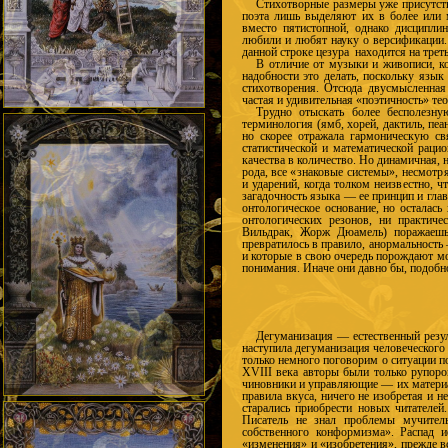
Стихотворные размеры уже присутств
поэта лишь выделяют их в более или 
вместо пятистопной, однако дисципли
любили и любят науку о версификации. 
данной строке цезура находится на треть
В отличие от музыки и живописи, к
надобности это делать, поскольку язык
стихотворения. Отсюда двусмысленная 
частая и удивительная «поэтичность» т
Трудно отыскать более бесполезну
терминология (ямб, хорей, дактиль, пеан
но скорее отражала гармоническую св
статистической и математической раци
качества в количество. Но динамичная, 
рода, все
«знаковые системы», несмотря
и ударений, когда толком неизвестно, ч
загадочность языка — ее принцип и гла
онтологическое основание, но осталас
онтологических резонов, ни практич
Вильдрак, Жорж Дюамель) поражаешьс
превратилось в правило, анормальность
и которые в свою очередь порождают мо
понимания. Иначе они давно бы, подобн
Дегуманизация — естественный резуль
наступила дегуманизация человеческого 
только немного поговорим о ситуации п
XVIII века авторы были только рупоро
чиновники и управляющие — их матери
правила вкуса, ничего не изобретая и 
старались приобрести новых читателей
Писатель не знал проблемы мучител
собственного конформизма». Распад и
«изменения» и «изобретения», преж­де вс