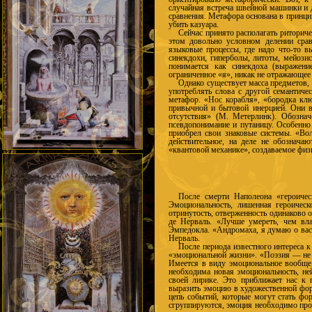
случайная встреча швейной машинки и 
сравнения. Метафора основана в принци
убить казуара.
Сейчас принято располагать ритори
этом довольно условном делении срав
языковые процессы, где надо что-то 
синекдохи, гиперболы, литоты, мейози
понимается как синекдоха (выражени
ограниченное «я», никак не отражающее 
Однако существует масса предметов,
употреблять слова с другой семантиче
метафор. «Нос корабля», «бородка клю
привычной и бытовой инерцией. Они в 
отсутствия» (М. Метерлинк). Обознач
псевдопонимание и путаницу. Особенно
приобрел свои знаковые системы. «Во
действительное, на деле не обознача
«квантовой механике», создаваемое физ
После смерти Наполеона «героичес
Эмоциональность, лишенная героическ
отринутость, отверженность одинаково 
де Нерваль. «Лучше умереть, чем влач
Эмпедокла. «Андромаха, я думаю о вас»
Нерваль.
После периода известного интереса 
«эмоциональной жизни». «Поэзия — не 
Имеется в виду эмоциональное вообще,
необходима новая эмоциональность, не
своей лирике. Это приближает нас к 
выразить эмоцию в художественной фор
цепь событий, которые могут стать фо
сгруппируются, эмоция необходимо про