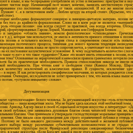
уют в языке, и мы беспрерывно употребляем их устно и письменно: пристрастие и вку
менее чистом виде. Начинающий поэт может, конечно, написать шестистопную строк
нированное ухо постепенно избавляет от таких оплошностей. И все же многие поэт
Пушкин: «...я в пятистопном ямбе ...Люблю цезуру на второй стопе». (Курьезно, что 
ей стопе).
оторые необходимо формализуют сонорную и линеарно-цветовую материю, поэзии не
 и без того до крайности формализован. Слово ни в коем роде не является «материей
роль «теории поэзии»: она всегда следует за практикой, она всегда вторична. Отсюд
еорий, сформулированных Гарсиа Лоркой, Маяковским или Готфридом Бенном.
ю и занудную «область знания», нежели филологическое «стиховедение». Греческа
 и т. д.), которая там используется, не имела в античности прямого отношения к поэзии
язь поэзии и остального космоса. Теория стиха в современном смысле есть попытк
онализации поэтического процесса, типичная для нового времени тенденция низведени
непредсказуемая жизнь языка не просто сопротивляется, а уничтожает все попытки таког
 на их постоянное казуистическое усложнение. К чему подсчитывать количество слого
то такое «слог» и что такое «ударение»?
Какое это может иметь отношение к поэзии, есл
вная тема? Основанные на иерархической взаимосвязи правила грамматики потеряли сво
ь хотя бы их практическая необходимость. Правила стихосложения никогда не имели н
еской необходимости. При чтении книг о свободном стихе (Камилл Моклер, Шарл
я количеству исключений из классических правил. В сущности, исключение здес
 — в норму. И как регистрировать специфические молчания, из которых рождаются слов
лчания. Очевидно, исследователи не хотят примириться с тем, что жизнь языка выше и
о поэтам, «уступили инициативу словам».
Дегуманизация
тат «детеологизации» белого человека. За дегуманизацией искусства столь естественн
общества — наша конкретная эпоха. Мы не будем здесь касаться этой необъятной темы, 
оэзии. Арнольд Хаузер писал в своей «Социальной истории искусства и литературы»: «Д
м своей публики; они занимались духовным благом своих читателей точно так же, ка
альными благами. Они принимали и утверждали господствующие моральные принципы 
не изменяя. Они писали свои произведения для строго ограниченной публики и отнюдь н
. Поэтому не было никакого диссонанса между действительной и желаемой публикой
ьного выбора между различными субъективными возможностями и не страдал о
ерархической структуры после Французской революции санкционировал бесконечны
его, в языке искусства. «Если Бога нет, какой я после этого капитан», — заявил один и