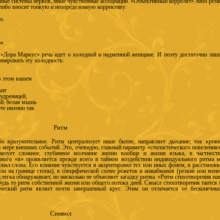
 иные системы нервов, иные чувственные ассоциации. «Объективный коррелят» либо резк
либо вносит тонкую и неопределенную коррективу:
о.
.
ик
«Дора Маркус» речь идет о холодной и надменной женщине. И поэту достаточно лиш
инировать эту холодность:
 в этом вашем
жит
пудреницей,
ой: белая мышь
те именно так.
Ритм
бо вразумительное. Ритм централизует наше бытие, направляет дыхание, ток крови
й мере внешних событий. Это, очевидно, главный параметр «стилистического повеления»
низует сложное, глубинное молчание жизни вообще и жизни языка, в частности
ного «я» проявляется прежде всего в тайном воздействии индивидуального ритма н
иал слова. Его влияние чувствуется в акцентировке тех или иных фонем, в расстановк
ли на границе стопы), в специфической схеме режетов и анжабманов (резкие или мене
слегка обнаруживает, но нисколько не объясняет загадку ритма. «Ритм стихотворения на
удь то ритм собственной жизни или общего потока дней. Смысл стихотворения таится 
ический ритм являет почти завершенный круг. Этим он отличается от бесконечны
Символ