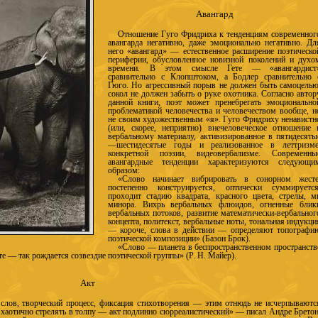
Авангард
Отношение Гуго Фридриха к тенденциям современног
авангарда негативно, даже эмоционально негативно. Дл
него «авангард» — естественное расширение поэтическо
периферии, обусловленное новизной поколений и духо
времени. В этом смысле Гете — «авангардист
сравнительно с Клопштоком, а Бодлер сравнительно 
Гюго. Но агрессивный порыв не должен быть самоцелью
сокол не должен забыть о руке охотника. Согласно автор
данной книги, поэт может пренебрегать эмоционально
проблематикой человечества и человечеством вообще, н
не своим художественным «я». Гуго Фридриху ненавистн
(или, скорее, неприятно) внечеловеческое отношение 
вербальному материалу, активизированное в пятидесяты
—шестидесятые годы и реализованное в леттризме
конкретной поэзии, видеовербализме. Современны
авангардные тенденции характеризуются следующи
образом:
«Слово начинает вибрировать в сонорном жесте
постепенно конструируется, оптически суммируется
проходит стадию квадрата, красного цвета, стрелы, м
минора. Вихрь вербальных флюидов, огненные блик
вербальных потоков, развитие математически-вербальног
концепта, политекст, вербальные ноты, тональная индукци
— короче, слова в действии — определяют топографи
поэтической композиции» (Базон Брок).
«Слово — планета в беспространственном пространств
те — так рождается созвездие поэтической группы» (Р. Н. Майер).
Акт
слов, творческий процесс, фиксация стихотворения — этим отнюдь не исчерпываютс
, хаотично стрелять в толпу — акт подлинно сюрреалистический» — писал Андре Бретон