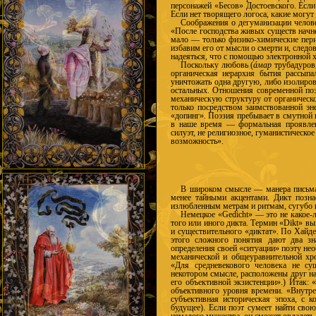
персонажей «Бесов» Достоевского. Есл
Если нет творящего логоса, какие могут
Соображения о дегуманизации челов
«После господства живых существ начн
мало — только физико-химические пери
избавим его от мысли о смерти и, след
надеяться, что с помощью электронной х
Поскольку любовь (
áмар
трубадуров,
органическая иерархия бытия рассыпа
уничтожать одна другую, либо изолиров
остальных. Отношения современной поэ
механическую структуру от органическо
только посредством заимствованной эн
«допинг». Поэзия пребывает в смутной 
в наше время — формальная проявленн
силуэт, не религиозное, гуманистическо
возможность».
В широком смысле — манера письма 
менее тайными акцентами. Дикт познае
излюбленным метрам и ритмам, сугубо
Немецкое «Gedicht» — это не какое-л
того или иного дикта. Термин «Dikt» выв
и существительного «диктат». По Хайде
этого сложного понятия дают два зна
определения своей «ситуации» поэту нео
механической и общеуравнительной хр
«Для средневекового человека не су
некотором смысле, расположены друг на
его объективной экзистенции».) Итак: 
объективного уровня времени. «Внутре
субъективная историческая эпоха, с к
будущее). Если поэт сумеет найти свою
немалого мужества, он сможет овладеть