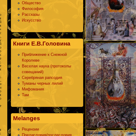
Общество
Философия
Рассказы
о
я
Искусство
й
м
»
с
,
у
Книги Е.В.Головина
й
о
о
Приближение к Снежной
к
е
Королеве
,
е
Веселая наука (протоколы
м
совещаний)
,
Серебряная рапсодия
,
Туманы черных лилий
и
и
Мифомания
о
Там
я
ю
е
Melanges
Рецензии
я
.
Предисловия/послесловия