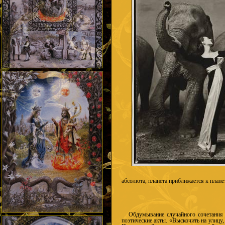
абсолюта, планета приближается к плане
Обдумывание случайного сочетания 
поэтические акты. «Выскочить на улицу