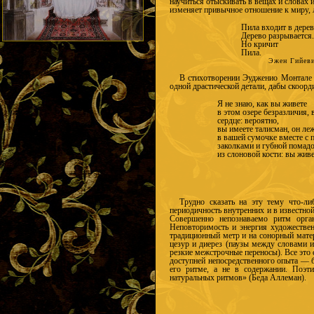
научиться отыскивать в вещах и словах
изменяет привычное отношение к миру, 
Пила входит в дерев
Дерево разрывается
Но кричит
Пила.
Эжен Гийев
В стихотворении Эудженио Монтале 
одной драстической детали, дабы скоорд
Я не знаю, как вы живете
в этом озере безразличия,
сердце: вероятно,
вы имеете талисман, он ле
в вашей сумочке вместе с 
заколками и губной помад
из слоновой кости: вы живе
Трудно сказать на эту тему что-ли
периодичность внутренних и в известно
Совершенно непознаваемо ритм орга
Неповторимость и энергия художествен
традиционный метр и на сонорный матер
цезур и диерез (паузы между словами и
резкие межстрочные переносы). Все это 
доступней непосредственного опыта — б
его ритме, а не в содержании. Поэт
натуральных ритмов» (Беда Аллеман).