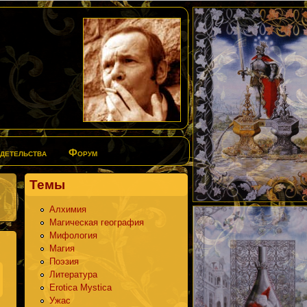
детельства
Форум
Темы
Алхимия
Магическая география
Мифология
Магия
Поэзия
Литература
Erotica Mystica
Ужас