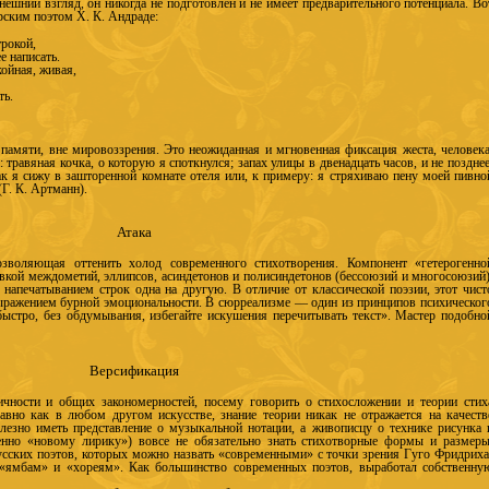
нешний взгляд, он никогда не подготовлен и не имеет предварительного потенциала. Во
рским поэтом Х. К. Андраде:
трокой,
е написать.
койная, живая,
ть.
памяти, вне мировоззрения. Это неожиданная и мгновенная фиксация жеста, человека
равяная кочка, о которую я споткнулся; запах улицы в двенадцать часов, и не позднее
ак я сижу в зашторенной комнате отеля или, к примеру: я стряхиваю пену моей пивно
Г. К. Артманн).
Атака
озволяющая оттенить холод современного стихотворения. Компонент «гетерогенно
вкой междометий, эллипсов, асиндетонов и полисиндетонов (бессоюзий и многосоюзий)
напечатыванием строк одна на другую. В отличие от классической поэзии, этот чист
ыражением бурной эмоциональности. В сюрреализме — один из принципов психическог
ыстро, без обдумывания, избегайте искушения перечитывать текст». Мастер подобно
Версификация
чности и общих закономерностей, посему говорить о стихосложении и теории стих
авно как в любом другом искусстве, знание теории никак не отражается на качеств
олезно иметь представление о музыкальной нотации, а живописцу о технике рисунка 
бенно «новому лирику») вовсе не обязательно знать стихотворные формы и размеры
усских поэтов, которых можно назвать «современными» с точки зрения Гуго Фридриха
 «ямбам» и «хореям». Как большинство современных поэтов, выработал собственну