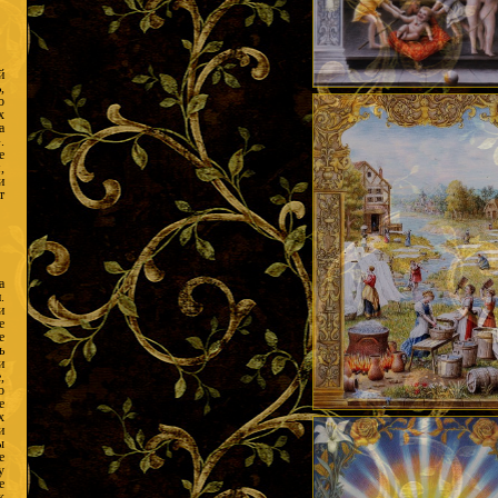
й
,
о
х
а
.
е
,
и
т
а
.
и
е
е
ь
и
,
о
е
х
и
ы
е
у
е
к