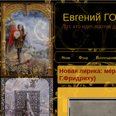
Евгений 
Тот, кто идет против 
Home
Фонд
Воплощени
Новая лирика: мер
Г.Фридриху)