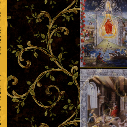
?
:
ь
ы
о
,
о
а
т
т
е
о
й
я
е
,
е
)
т
я
с
:
в
в
-
и
е
т