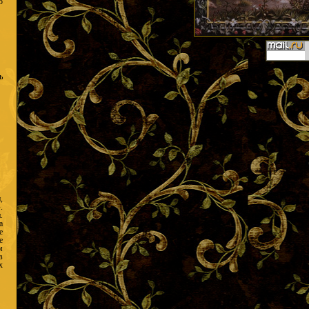
о
ь
,
.
.
а
е
е
м
в
х