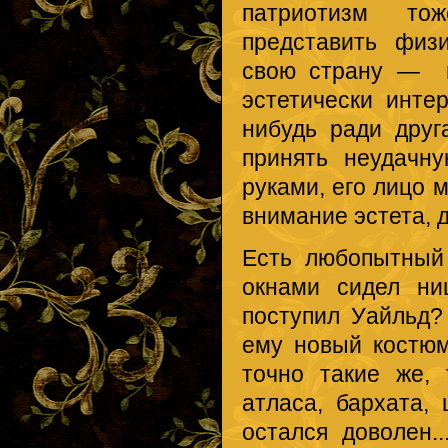
патриотизм то
представить физ
свою страну — н
эстетически инте
нибудь ради дру
принять неудачн
руками, его лицо 
внимание эстета, 
Есть любопытный
окнами сидел ни
поступил Уайльд?
ему новый костюм
точно такие же,
атласа, бархата,
остался доволен.