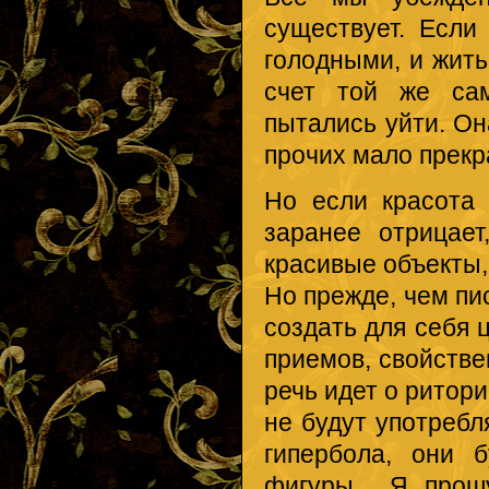
существует. Есл
голодными, и жить
счет той же сам
пытались уйти. Он
прочих мало прекр
Но если красота 
заранее отрицае
красивые объекты, 
Но прежде, чем пи
создать для себя 
приемов, свойстве
речь идет о ритори
не будут употребл
гипербола, они 
фигуры... Я про