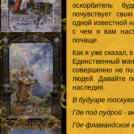
оскорбитель бу
почувствует свою
одной известной н
с чем я вам нас
почаще.
Как я уже сказал, 
Единственный мань
совершенно не по
людей. Давайте п
наследия.
В будуаре тоскую
Где под пудрой - м
Где фламандское 