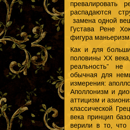
превалировать р
распадаются стр
замена одной вещ
Густава Рене Хо
фигура маньеризм
Как и для больши
половины ХХ века,
реальность” не 
обычная для нем
измерения: аполло
Аполлонизм и дио
аттицизм и азиони
классической Гре
века принцип баз
верили в то, что