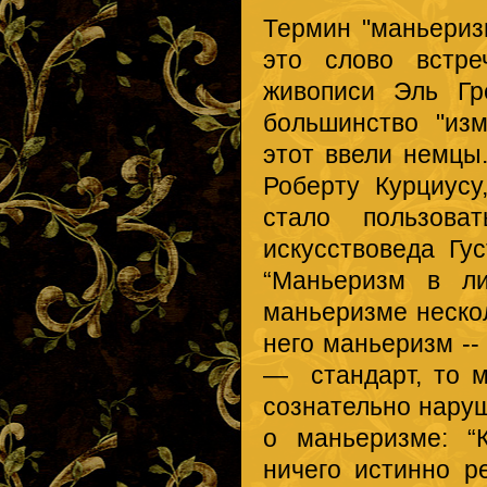
Термин "маньериз
это слово встре
живописи Эль Гр
большинство "из
этот ввели немцы
Роберту Курциусу
стало пользова
искусствоведа Гу
“Маньеризм в ли
маньеризме нескол
него маньеризм --
— стандарт, то м
сознательно наруш
о маньеризме: “
ничего истинно р