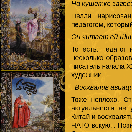
На кушетке загре
Нелли нарисова
педагогом, который
Он читает ей Шни
То есть, педагог
несколько образо
писатель начала X
художник.
Восхвалив авиац
Тоже неплохо. Ст
актуальности не 
Китай и восхвалят
НАТО-вскую... Поз