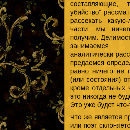
составляющие, 
убийство" рассма
рассекать какую
части, мы ничег
получим. Делимос
занимаемся пр
аналитически расс
предаемся опреде
равно ничего не 
(или состояния) от
кроме отдельных 
это никогда не бу
Это уже будет что-
Что же является пр
или поэт склоняет