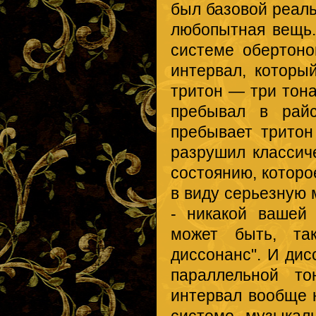
был базовой реаль
любопытная вещь.
системе обертоно
интервал, которы
тритон — три тона
пребывал в райс
пребывает тритон
разрушил классич
состоянию, которо
в виду серьезную 
- никакой вашей
может быть, та
диссонанс". И ди
параллельной то
интервал вообще 