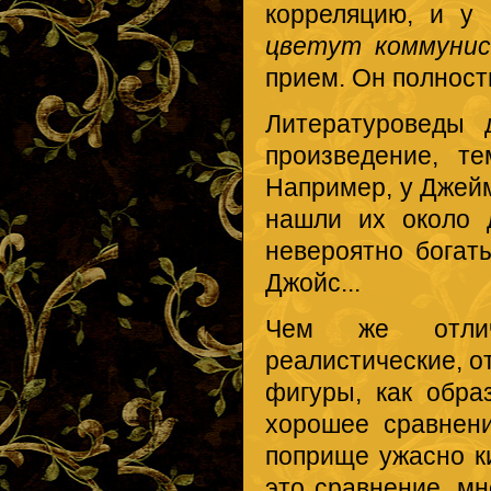
корреляцию, и у
цветут коммунис
прием. Он полност
Литературоведы 
произведение, т
Например, у Джей
нашли их около д
невероятно бога
Джойс...
Чем же отлич
реалистические, о
фигуры, как обра
хорошее сравнени
поприще ужасно ки
это сравнение, м