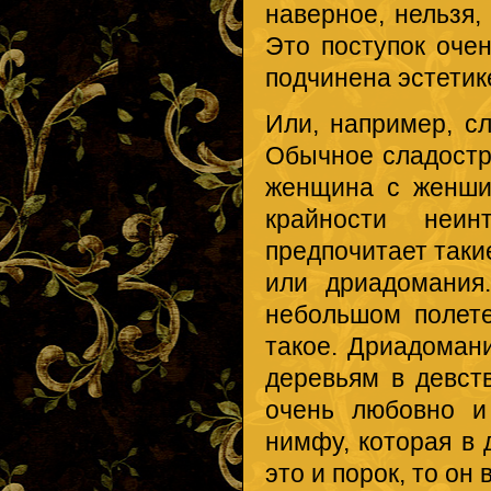
наверное, нельзя,
Это поступок оче
подчинена эстетик
Или, например, сл
Обычное сладостр
женщина с женши
крайности неин
предпочитает таки
или дриадомания.
небольшом полете
такое. Дриадоман
деревьям в девст
очень любовно и
нимфу, которая в 
это и порок, то он