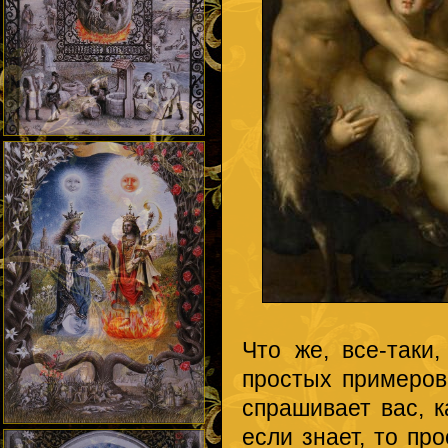
Что же, все-таки
простых примеров.
спрашивает вас, к
если знает, то пр