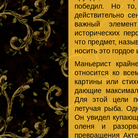
победил. Но то
действительно се
важный элемент
исторических перс
что предмет, назы
носить это гордое 
Маньерист крайне
относится ко всем
картины или стих
дающие максимал
Для этой цели п
летучая рыба. Од
Он увидел купающ
оленя и разорв
превращения Акте