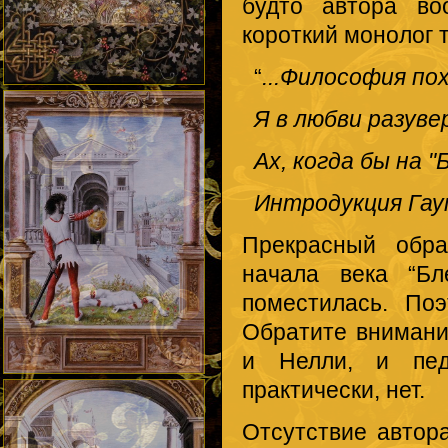
будто автора во
короткий монолог 
“
...Философия по
Я в любви разувер
Ах, когда бы на
"
Интродукция Гауп
Прекрасный обра
начала века “Б
поместилась. Поэ
Обратите внимани
и Нелли, и педа
практически, нет.
Отсутствие автор