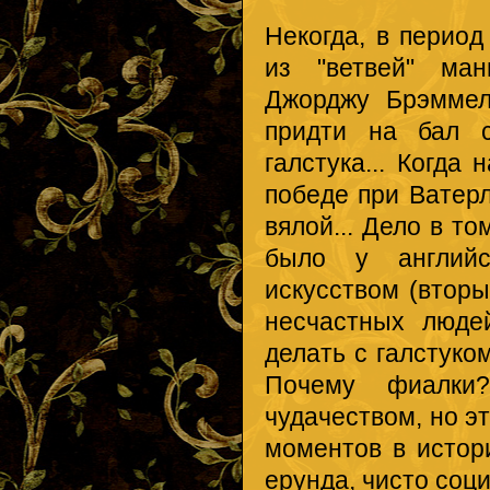
Некогда, в период
из "ветвей" ман
Джорджу Брэммел
придти на бал с
галстука... Когда
победе при Ватерл
вялой... Дело в т
было у английс
искусством (вторы
несчастных люде
делать с галстуко
Почему фиалки?
чудачеством, но э
моментов в истор
ерунда, чисто соци