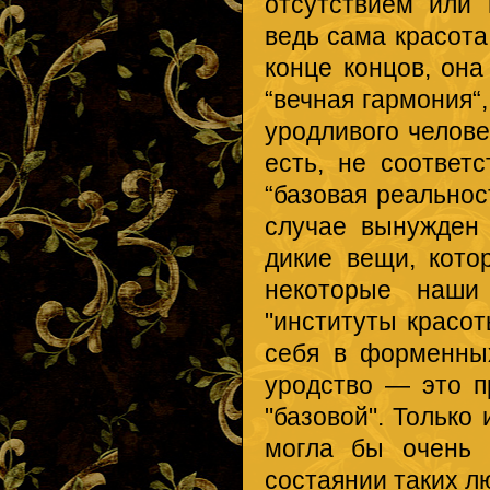
отсутствием или 
ведь сама красота
конце концов, он
“вечная гармония“
уродливого челове
есть, не соответс
“базовая реальнос
случае вынужден
дикие вещи, кот
некоторые наши
"институты красот
себя в форменны
уродство — это пр
"базовой". Только
могла бы очень 
состаянии таких л