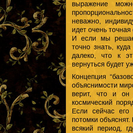
выражение можно
пропорциональнос
неважно, индиви
идет очень точная
И если мы решае
точно знать, куда
далеко, что к э
вернуться будет у
Концепция “базов
объяснимости миро
верит, что и он
космический поря
Если сейчас его
потомки объяснят. 
всякий период, г