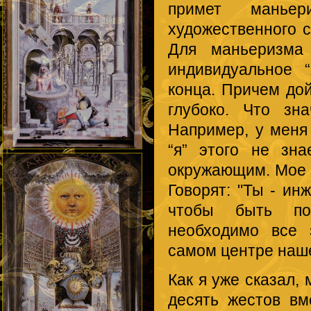
примет манье
художественного 
Для маньеризма
индивидуальное 
конца. Причем дой
глубоко. Что зн
Например, у меня 
“я” этого не зна
окружающим. Мое п
Говорят: "Ты - инж
чтобы быть по
необходимо все 
самом центре наше
Как я уже сказал, 
десять жестов вм