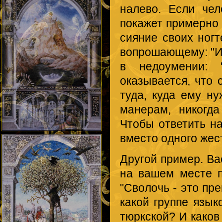
налево. Если че
покажет примерно 
сияние своих ногт
вопрошающему: "Ид
в недоумении: 
оказывается, что
туда, куда ему ну
манерам, никогда
Чтобы ответить на
вместо одного жест
Другой пример. Вас
на вашем месте п
"Сволочь - это пре
какой группе язык
тюркской? И каков 