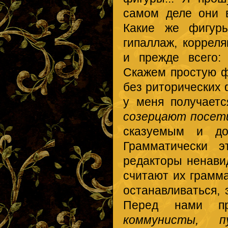
самом деле они 
Какие же фигуры
гипаллаж, коррел
и прежде всего: 
Скажем простую 
без риторических 
у меня получаетс
созерцают посет
сказуемым и до
Грамматически э
редакторы ненавид
считают их грамм
останавливаться, 
Перед нами п
коммунисты, п