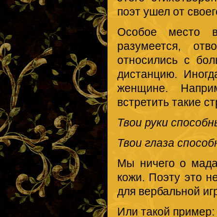
поэт ушел от своег
Особое место в 
разумеется, от
относились с бол
дистанцию. Иногд
женщине. Напри
встретить такие ст
Твои руки способн
Твои глаза спосо
Мы ничего о мада
кожи. Поэту это н
для вербальной иг
Или такой пример: