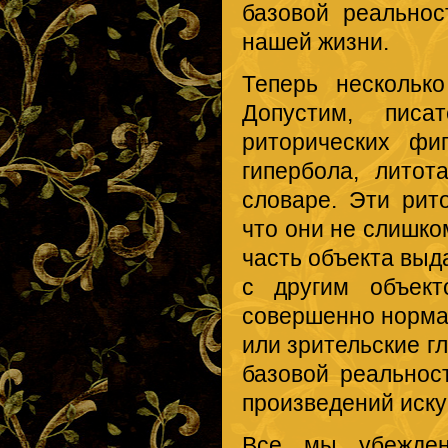
базовой реальнос
нашей жизни.
Теперь нескольк
Допустим, писа
риторических фиг
гипербола, лито
словаре. Эти рит
что они не слишко
часть объекта выд
с другим объект
совершенно норма
или зрительские гл
базовой реальнос
произведений иску
Все мы убежден