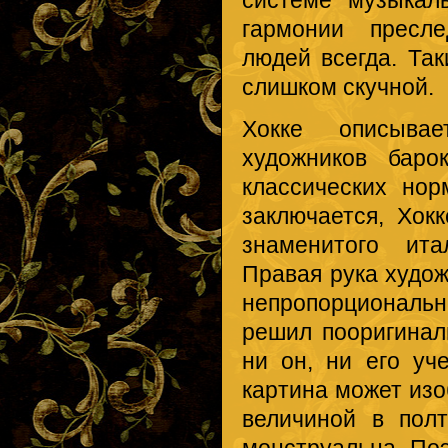
системе музыкал
гармонии пресле
людей всегда. Та
слишком скучной.
Хокке описывае
художников баро
классических но
заключается, Хок
знаменитого ита
Правая рука худож
непропорциональ
решил пооригиналь
ни он, ни его уч
картина может изо
величиной в пол