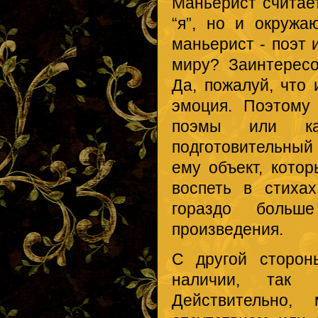
Маньерист считае
“я”, но и окружа
маньерист - поэт 
миру? Заинтересо
Да, пожалуй, что
эмоция. Поэтому
поэмы или ка
подготовительный
ему объект, кото
воспеть в стиха
гораздо больш
произведения.
С другой сторон
наличии, так н
Действительно