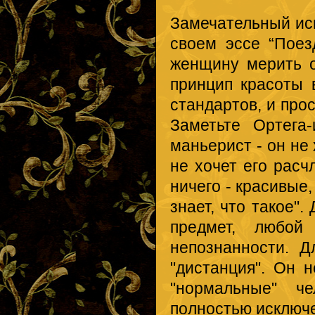
Замечательный ис
своем эссе “Поез
женщину мерить 
принцип красоты 
стандартов, и про
Заметьте Ортега-
маньерист - он не
не хочет его расчл
ничего - красивые,
знает, что такое"
предмет, любой
непознанности. Д
"дистанция". Он н
"нормальные" че
полностью исключ