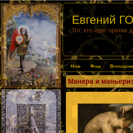
Евгений 
Тот, кто идет против 
Home
Фонд
Воплощени
Манера и маньери