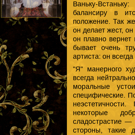
Ваньку-Встаньку
балансиру в ито
положение. Так же
он делает жест, он
он плавно вернет 
бывает очень тр
артиста: он всегд
"Я" манерного ху
всегда нейтрально
моральные усто
специфические. По
неэстетичности
некоторые доб
сладострастие — 
стороны, такие 