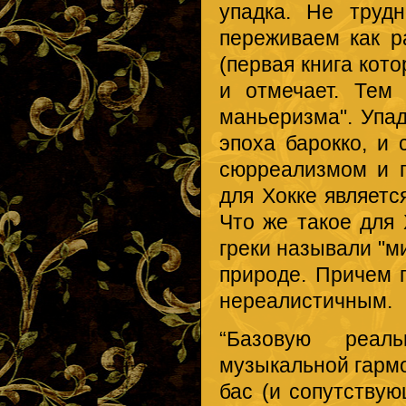
упадка. Не труд
переживаем как р
(первая книга кот
и отмечает. Тем
маньеризма". Упад
эпоха барокко, и
сюрреализмом и п
для Хокке являетс
Что же такое для 
греки называли "м
природе. Причем 
нереалистичным.
“Базовую реал
музыкальной гармон
бас (и сопутствую