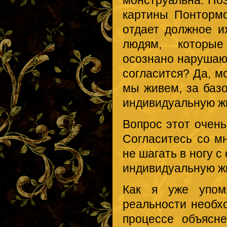
монструальна. Поэ
картины Понтормо
отдает должное их
людям, которые
осознано нарушаю
согласится? Да, м
мы живем, за базо
индивидуальную жи
Вопрос этот очень
Согласитесь со м
не шагать в ногу 
индивидуальную жи
Как я уже упомя
реальности необх
процессе объясн