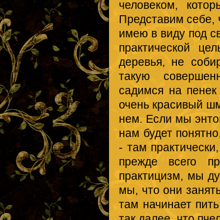
человеком, кото
Представим себе, ч
имею в виду под св
практической це
деревья, не соби
такую совершенн
садимся на пенек
очень красивый шм
нем. Если мы энто
нам будет понятно
- там практически
прежде всего п
практицизм, мы ду
мы, что они занят
там начинает пить 
так далее, что пче