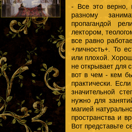
- Все это верно,
разному занима
пропагандой рел
лектором, теолого
все равно работа
+личность+. То е
или плохой. Хорош
не открывает для с
вот в чем - кем б
практически. Есл
значительной сте
нужно для заняти
магией натурально
пространства и вр
Вот представьте се