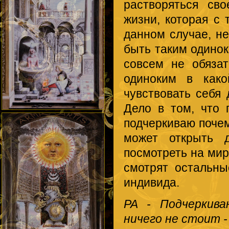
растворяться св
жизни, которая с 
данном случае, не
быть таким одинок
совсем не обяза
одиноким в как
чувствовать себя 
Дело в том, что 
подчеркиваю почем
может открыть 
посмотреть на мир
смотрят остальн
индивида.
РА - Подчеркива
ничего не стоит -