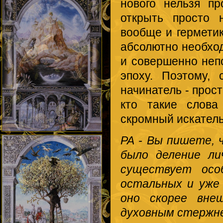
нового нельзя пр
открыть просто 
вообще и герметик
абсолютно необход
и совершенно непо
эпоху. Поэтому, 
начинатель - прос
кто такие слова
скромный искатель
РА - Вы пишете, 
было деление ли
существует осо
остальных и уже
оно скорее вне
духовным стержн