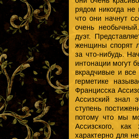
они очень красиво
рядом никогда не 
что они начнут сс
очень необычный
дуэт. Представля
женщины спорят л
за что-нибудь. На
интонации могут б
вкрадчивые и все 
герметике назыв
Францисска Ассизс
Ассизский знал 
ступень постижен
потому что мы м
Ассизского, как
характерно для не