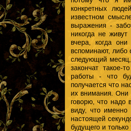
потому что я и
конкретных люде
известном смысле
выражения - забо
никогда не живут
вчера, когда они
вспоминают, либо 
следующий месяц, 
закончат такое-т
работы - что бу
получается что на
их внимания. Они
говорю, что надо 
виду, что именно
настоящей секундо
будущего и только 