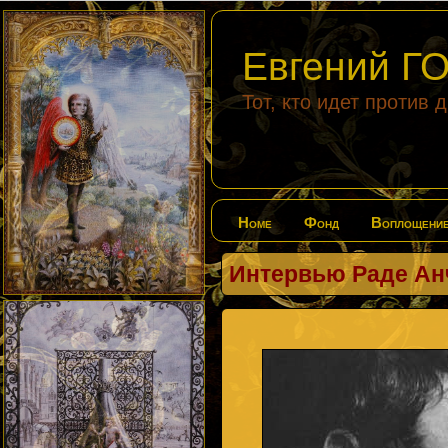
Евгений 
Тот, кто идет против 
Home
Фонд
Воплощени
Интервью Раде Ан