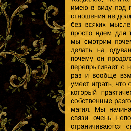
имею в виду под п
отношения не долж
без всяких мысле
просто идем для т
мы смотрим почем
делать на одуван
почему он продол
перепрыгивает с н
раз и вообще вз
умеет играть, что 
который практич
собственные разго
магия. Мы начин
связи очень неп
ограничиваются с