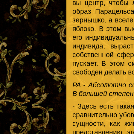
вы центр, чтобы 
образ Парацельса
зернышко, а вселен
яблоко. В этом вы
его индивидуальн
индивида, выраст
собственной сферо
пускает. В этом 
свободен делать вс
РА - Абсолютно с
В большей степени
- Здесь есть така
сравнительно убог
сущности, как ж
представлению, эт