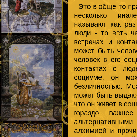
- Это в обще-то п
несколько инач
называют как раз
люди - то есть ч
встречах и конта
может быть челове
человек в его соц
контактах с люд
социуме, он мо
безличностью. Мо
может быть выдающ
что он живет в соц
гораздо важне
альтернативными
алхимией и прочи