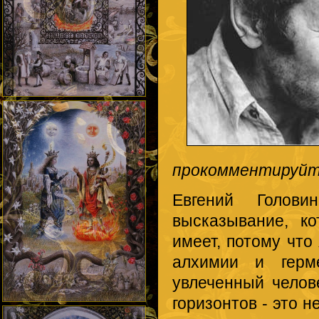
прокомментируйте
Евгений Голови
высказывание, к
имеет, потому что
алхимии и герме
увлеченный челов
горизонтов - это н