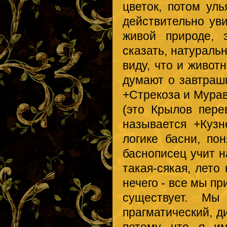
цветок, потом ул
действительно уви
живой природе, 
сказать, натуральн
виду, что и живот
думают о завтрашн
+Стрекоза и Мурав
(это Крылов пере
называется +Кузн
логике басни, пон
баснописец учит н
такая-сякая, лето
нечего - все мы пр
существует. Мы
прагматический, д