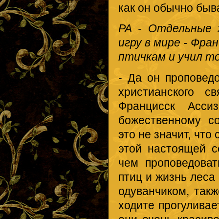
как он обычно быв
РА - Отдельные 
игру в мире - Фра
птичкам и учил т
- Да он проповедо
христианского с
Францисск Асси
божественному с
это не значит, что
этой настоящей с
чем проповедоват
птиц и жизнь леса
одуванчиком, так
ходите прогуливае