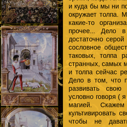
и куда бы мы ни п
окружает толпа. М
какие-то организ
прочее... Дело 
достаточно серой 
сословное обществ
таковых, толпа р
странных, самых м
и толпа сейчас ре
Дело в том, что 
развивать свою 
условно говоря ( 
магией. Скажем
культивировать с
чтобы не дават