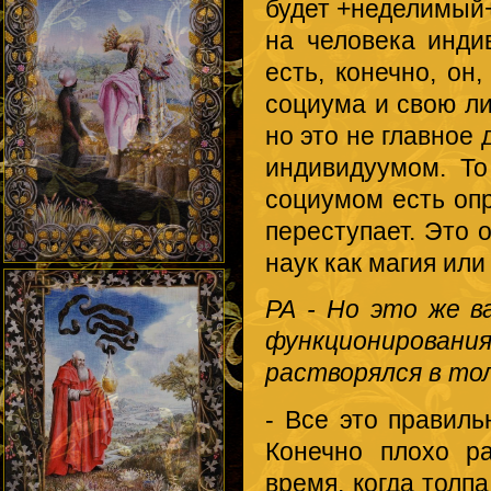
будет +неделимый+ 
на человека инди
есть, конечно, он
социума и свою ли
но это не главное 
индивидуумом. То
социумом есть опр
переступает. Это 
наук как магия ил
РА - Но это же в
функционирова
растворялся в то
- Все это правиль
Конечно плохо р
время, когда толп