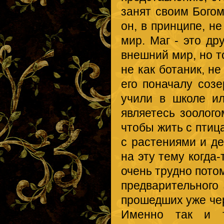
занят своим Богом
он, в принципе, н
мир. Маг - это др
внешний мир, но то
не как ботаник, не
его поначалу созе
учили в школе и
являетесь зоолого
чтобы жить с птиц
с растениями и де
на эту тему когда
очень трудно потом
предварительного 
прошедших уже че
Именно так и т