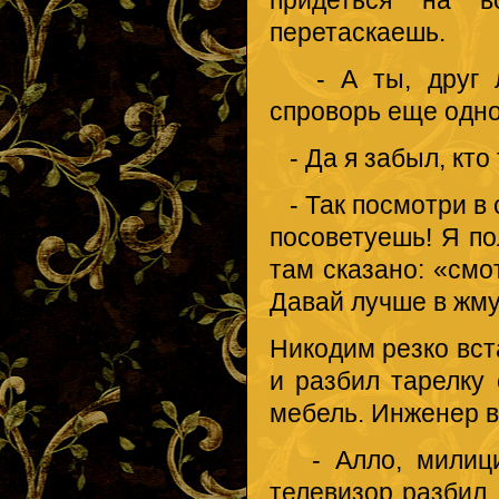
перетаскаешь.
- А ты, друг лю
спроворь еще одно 
- Да я забыл, кто 
- Так посмотри в 
посоветуешь! Я пол
там сказано: «смо
Давай лучше в жму
Никодим резко вст
и разбил тарелку
мебель. Инженер в
- Алло, милиция
телевизор разбил,