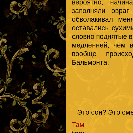
вероятно, начин
заполняли овраг
обволакивал мен
оставались сухими
словно поднятые в
медленней, чем в
вообще происх
Бальмонта:
Хорошо меж
Бледный с
Это сон? Это сме
Там