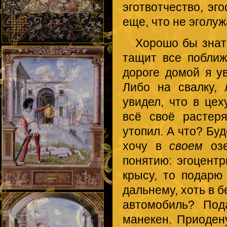
эготвотчество, эг
еще, что не эголуж
Хорошо бы знать, 
тащит все поближ
дороге домой я у
Либо на свалку,
увидел, что в це
всё своё растеря
утопил. А что? Буд
хочу в
своем
озе
понятию: эгоцент
крысу, то подарю
дальнему, хоть в б
автомобиль? Под
манекен. Приоден