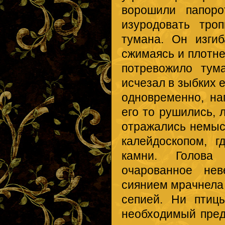
ворошили папоро
изуродовать тро
тумана. Он изгиб
сжимаясь и плотне
потревожило тум
исчезал в зыбких 
одновременно, н
его то рушились, 
отражались немыс
калейдоскопом, 
камни. Голова 
очарованное не
сиянием мрачнела 
сепией. Ни птиц
необходимый пред