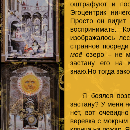
оштрафуют и пос
Эгоцентрик ниче
Просто он видит 
воспринимать. К
изображалось лес
странное посреди
моё
озеро – не м
застану его на 
знаю.Но тогда зако
Я боялся возвра
застану? У меня н
нет, вот очевидн
веревка с мокрым
клянча на пожар. 