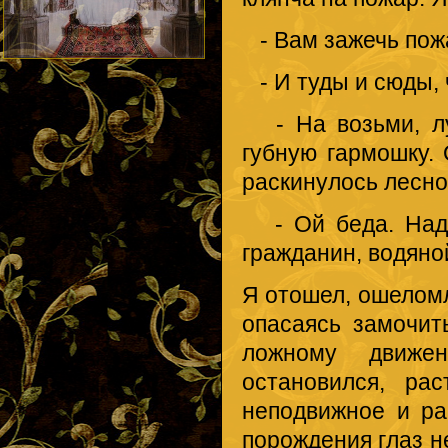
- Вам зажечь пож
- И туды и сюды, 
- На возьми, лу
губную гармошку.
раскинулось лесно
- Ой беда. Надо 
гражданин, водяно
Я отошел, ошеломл
опасаясь замочить
ложному движе
остановился, ра
неподвижное и ра
порождения глаз н