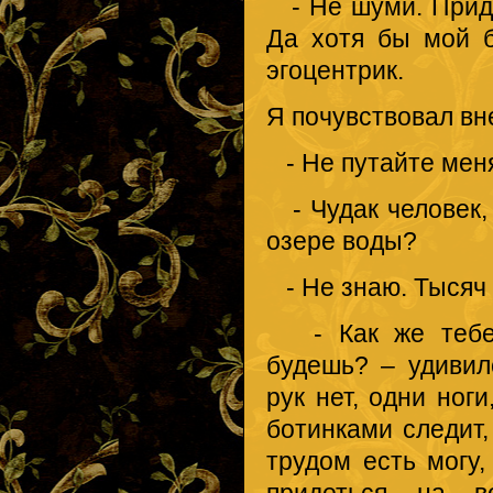
- Не шуми. Приде
Да хотя бы мой б
эгоцентрик.
Я почувствовал вн
- Не путайте меня
- Чудак человек, 
озере воды?
- Не знаю. Тысяч 
- Как же тебе б
будешь? – удивил
рук нет, одни ног
ботинками следит,
трудом есть могу
придеться на в