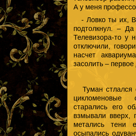
А у меня профессор
- Ловко ты их, В
подтолкнул. – Да
Телевизора-то у 
отключили, говор
насчет аквариум
засолить – перво
Туман стлался ср
цикломеновые с
старались его об
взмывали вверх, 
метались тени е
осыпались одуван