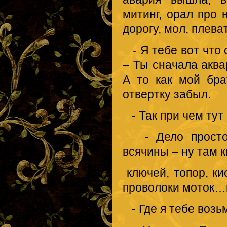
митинг, орал про
дорогу, мол, плева
- Я тебе вот что с
– Ты сначала аква
А то как мой бра
отвертку забыл.
- Так при чем тут
- Дело простое.
всячины – ну там к
ключей, топор, ки
проволоки моток…и
- Где я тебе возь