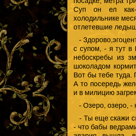
посадке, метра тр
Суп он ел как-
холодильнике меся
отлетевшие ледышк
- Здорово,эгоцент
с супом, - я тут 
небоскребы из зм
шоколадом кормит.
Вот бы тебе туда. 
А то посередь жел
и в милицию загре
- Озеро, озеро, - 
- Ты еще скажи сп
- что бабы ведрам
авария вышла, в