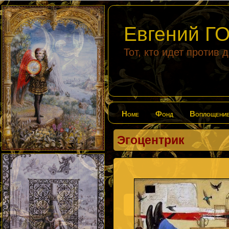
Евгений 
Тот, кто идет против 
Home
Фонд
Воплощени
Эгоцентрик