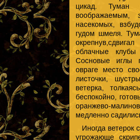
цикад. Туман 
воображаемым, 
насекомых, взбу
гудом шмеля. Тум
окрепнув,сдвига
облачные клубы
Сосновые иглы п
овраге место св
листочки, шустр
ветерка, толкая
беспокойно, готов
оранжево-малинов
медленно садились
Иногда ветерок с
угрожающе скрип