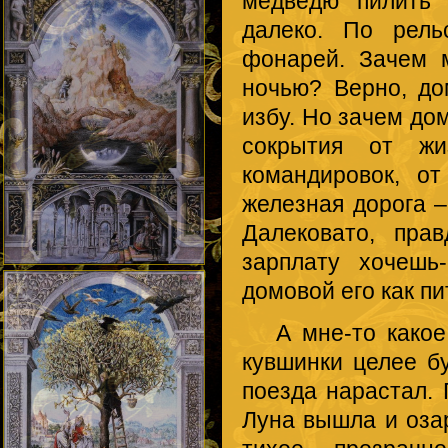
медведю пилить 
далеко. По рель
фонарей. Зачем 
ночью? Верно, до
избу. Но зачем до
сокрытия от жиз
командировок, о
железная дорога –
Далековато, пра
зарплату хочешь
домовой его как пи
А мне-то какое д
кувшинки целее бу
поезда нарастал. Г
Луна вышла и озар