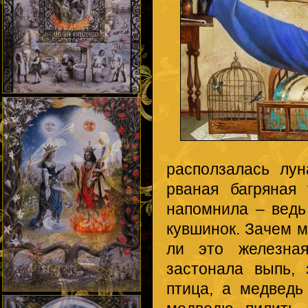
расползалась лу
рваная багряная
напомнила – ведь
кувшинок. Зачем 
ли это железная
застонала выпь,
птица, а медведь