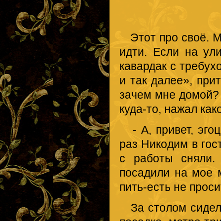
Водку пил
Этот про своё. М
идти. Если на ули
кавардак с требух
и так далее», при
зачем мне домой?
куда-то, нажал как
- А, привет, эгоц
раз Никодим в гос
с работы сняли. 
посадили на мое м
пить-есть не проси
За столом сидел 