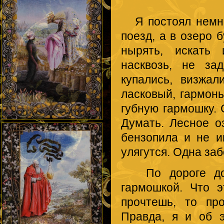
Я постоял немног
поезд, а в озеро 
нырять, искать 
насквозь, не за
купались, визжал
ласковый, гармонь
губную гармошку. 
Думать. Лесное о
бензопила и не и
улягутся. Одна за
По дороге домо
гармошкой. Что 
прочтешь, то пр
Правда, я и об э