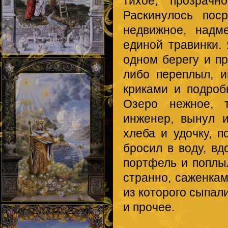
тихое, прозрачн
Раскинулось пос
недвижное, надм
единой травинки.
одном берегу и п
либо переплыл, 
криками и подроб
Озеро нежное, т
инженер, вынул и
хлеба и удочку, п
бросил в воду, вд
портфель и поплыл
странно, саженкам
из которого сыпал
и прочее.