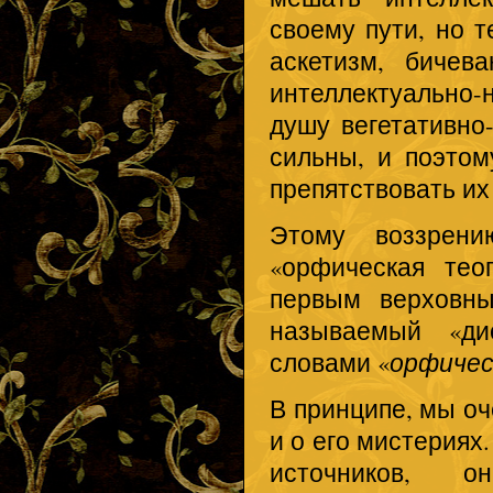
своему пути, но т
аскетизм, бичев
интеллектуально-
душу вегетативно
сильны, и поэтом
препятствовать их
Этому воззрени
«орфическая тео
первым верховны
называемый «д
словами «
орфичес
В принципе, мы оч
и о его мистериях.
источников, о