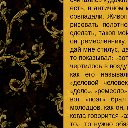
есть, в античном 
совпадали. Живоп
рисовать полотно
сделать, таков мо
он ремесленнику,
дай мне стилус, д
то показывал: «вот
чертилось в возду
как его называл
«деловой человек
«дело», «ремесло»)
вот «поэт» брал
молодцов, как он,
когда говорится «а
то», то нужно обя