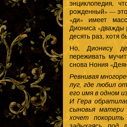
энциклопедия, ч
рожденный» — это 
«ди» имеет масс
Диониса «дважды 
десять раз, хотя 
Но, Дионису де
переживать мучит
снова Нония «Дея
Ревнивая многоре
луг, где любил о
его имя в одном из
И Гера обратила
сыновья матери 
хочет покорить
задыхаясь под 