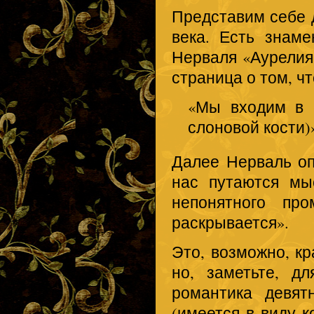
Представим себе 
века. Есть знам
Нерваля «Аурелия»
страница о том, чт
«Мы входим в 
слоновой кости)
Далее Нерваль опи
нас путаются мы
непонятного пр
раскрывается».
Это, возможно, кр
но, заметьте, д
романтика девят
(имеется в виду к