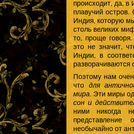
происходит, да, в 
плавучий остров. 
Индия, которую мы
столь великих миф
то, проще говоря.
это не значит, чт
Индии, в соответ
разворачиваются с
Поэтому нам очень
что
для антично
мира
. Эти миры о
сон и действите
ними никогда н
представление
необычайно от ан