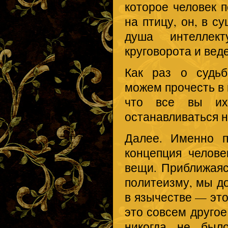
которое человек п
на птицу, он, в с
душа интеллект
круговорота и вед
Как раз о судьб
можем прочесть в 
что все вы их
останавливаться н
Далее. Именно п
концепция челове
вещи. Приближаяс
политеизму, мы до
в язычестве — это
это совсем другое
никогда не было