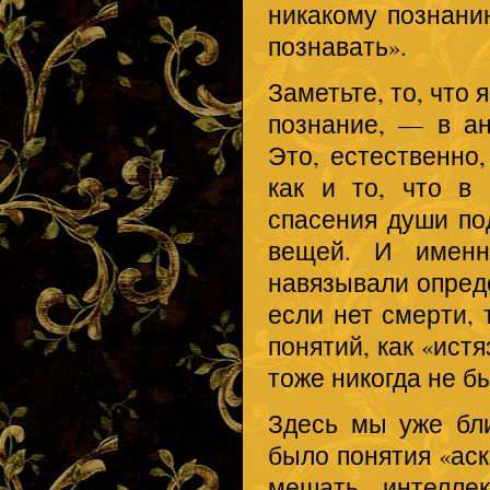
никакому познани
познавать».
Заметьте, то, что
познание, — в а
Это, естественно,
как и то, что в
спасения души под
вещей. И именн
навязывали опред
если нет смерти, 
понятий, как «ист
тоже никогда не б
Здесь мы уже бл
было понятия «аск
мешать интеллек