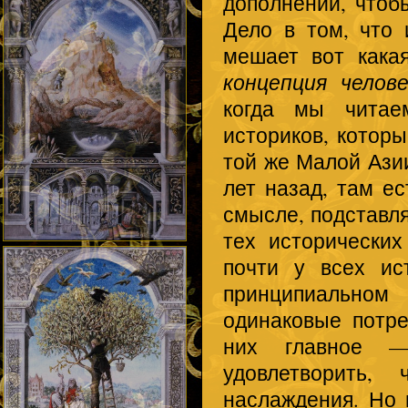
дополнений, чтоб
Дело в том, что 
мешает вот как
концепция челове
когда мы читае
историков, которы
той же Малой Азии
лет назад, там е
смысле, подставля
тех исторических
почти у всех ис
принципиально
одинаковые потре
них главное —
удовлетворить
наслаждения. Но 