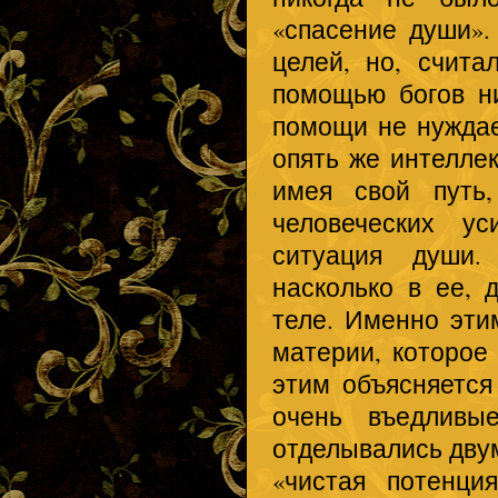
«спасение души».
целей, но, счита
помощью богов ни
помощи не нуждае
опять же интеллек
имея свой путь
человеческих у
ситуация души.
насколько в ее, 
теле. Именно эти
материи, которое
этим объясняется
очень въедливы
отделывались двум
«чистая потенци