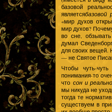
базовой реальн
является
базовой 
«мир духов откры
мир духов? Почем
во сне, обзыват
думал Сведенборг
для своих вещей. 
— не Святое Писа
Чтобы чуть-чуть
понимания-то очен
что
сон и реальн
мы никуда не уход
тогда те нормати
существуем в при
их вообще просто 