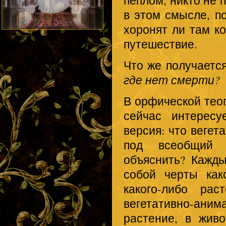
в этом смысле, п
хоронят ли там ко
путешествие.
Что же получаетс
где нет смерти?
В орфической теог
сейчас интересу
версия: что вегет
под всеобщи
объяснить? Кажды
собой черты како
какого-либо рас
вегетативно-ани
растение, в живо