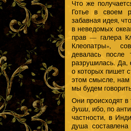
Что же получаетс
Готье в своем р
забавная идея, чт
в неведомых океан
прав — галера Кл
Клеопатры», со
девалась после 
разрушилась. Да, 
о которых пишет с
этом смысле, нам
мы будем говорить
Они происходят в
души
, ибо, по ан
частности, в Инд
душа составлена