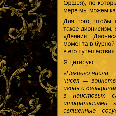
Орфея), по котор
мере мы можем как
Для того, чтобы 
такое дионисизм, 
«Деяния Дионис
момента в бурной
в его путешествия
Я цитирую:
«
Некоего числа —
чисел — воинств
играя с дельфина
в неистовых с
итифаллосами, 
священные сосу