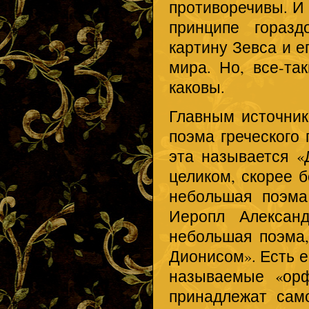
противоречивы. И 
принципе горазд
картину Зевса и е
мира. Но, все-та
каковы.
Главным источник
поэма греческого 
эта называется «
целиком, скорее 
небольшая поэма 
Иеропл Александ
небольшая поэма,
Дионисом». Есть 
называемые «орф
принадлежат сам