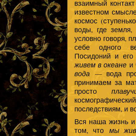
взаимный контакт 
известном смысле
космос (ступеньк
воды, где земля,
условно говоря, п
себе одного в
Посидоний и его
живем в океане
и 
вода
— вода прос
принимаем за мат
просто
плаву
космографический
последствиям, и во
Вся наша жизнь и
том, что
мы жив