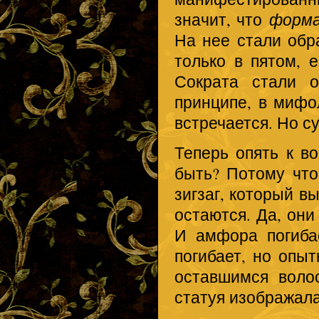
значит, что
форма
На нее стали обр
только в пятом, 
Сократа стали 
принципе, в мифол
встречается. Но су
Теперь опять к в
быть? Потому чт
зигзаг, который в
остаются. Да, они
И амфора погиба
погибает, но опы
оставшимся волос
статуя изображала