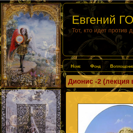
Евгений 
Тот, кто идет против 
Home
Фонд
Воплощени
Дионис -2 (лекция 