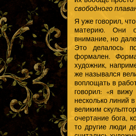
свободного плава
Я уже говорил, чт
материю. Они о
внимание, но дале
Это делалось п
формален.
Форм
художник, наприм
же назывался вел
воплощать в работ
говорил: «я вижу
несколько линий в
великим скульптор
очертание бога, к
то другие люди д
считались художни