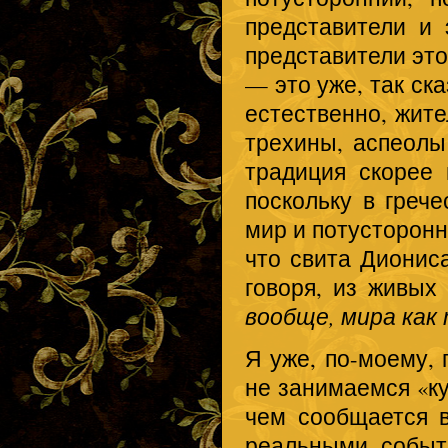
представители и 
представители это
— это уже, так ск
естественно, жит
трехины, аспеолы
традиция скорее 
поскольку в греч
мир и потусторонн
что свита Диониса
говоря, из живых
вообще, мира как
Я уже, по-моему, 
не занимаемся «ку
чем сообщается 
реальными событи