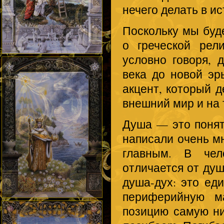
нечего делать в ис
Поскольку мы буде
о греческой рел
условно говоря, д
века до новой эр
акцент, который д
внешний мир и на 
Душа — это понят
написали очень мн
главным. В чел
отличается от душ
душа-дух: это ед
периферийную м
позицию самую н