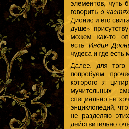
элементов, чуть 
говорить
о частя
Дионис и его свит
душе» присутству
можем как-то оп
есть
Индия Дион
чудеса и где есть
Далее, для того
попробуем проче
которого я цити
мучительных с
специально не хоч
энциклопедий, что
не разделяю этих
действительно оче