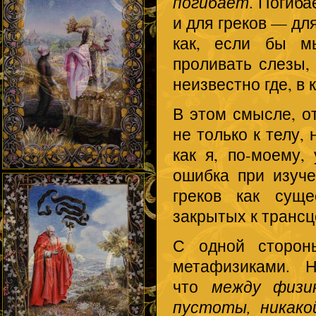
погибает
. Погиба
и для греков — дл
как, если бы м
проливать слезы,
неизвестно где, в 
В этом смысле, о
не только к телу,
как я, по-моему,
ошибка при изуч
греков как суще
закрытых к транс
С одной сторон
метафизиками. 
что
между физи
пустоты, никак