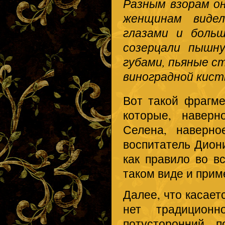
Разным взорам о
женщинам виде
глазами и боль
созерцали пышн
губами, пьяные с
виноградной кис
Вот такой фрагме
которые, наверн
Селена, наверн
воспитатель Диони
как правило во в
таком виде и прим
Далее, что касает
нет традицион
потусторонний, 