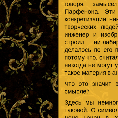
говоря, замыс
Парфенона. Эти
конкретизации ни
творческих люде
инженер и изобр
строил — ни лабир
делалось по его п
потому что, считал
никогда не могут 
такое материя в а
Что это значит в
смысле?
Здесь мы немно
таковой. О симво
Рене Генон в X