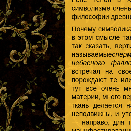
символизме очень
философии древни
Почему символика 
в этом смысле так
так сказать, вер
называемые
спер
небесного фалл
встречая на сво
порождают те или
тут все очень мн
материи, много ве
ткань делается 
неподвижны, и уто
— направо, для т
манифестирован