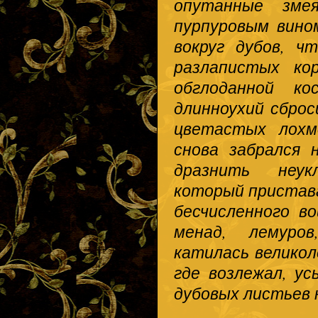
опутанные зме
пурпуровым вино
вокруг дубов, ч
разлапистых ко
обглоданной к
длинноухий сброс
цветастых лохм
снова забрался 
дразнить неук
который пристава
бесчисленного во
менад, лемуров
катилась великол
где возлежал, у
дубовых листьев 