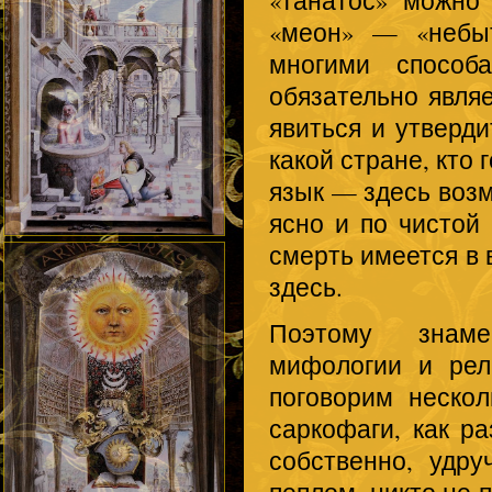
«меон» — «небы
многими способ
обязательно явля
явиться и утверди
какой стране, кто 
язык — здесь воз
ясно и по чистой 
смерть имеется в 
здесь.
Поэтому знаме
мифологии и ре
поговорим нескол
саркофаги, как ра
собственно, удру
пеплом, никто не 