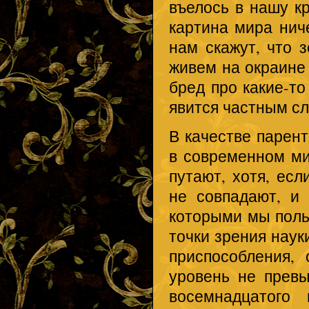
въелось в нашу кр
картина мира ниче
нам скажут, что 
живем на окраине т
бред про какие-то
явится частным с
В качестве парент
в современном мир
путают, хотя, есл
не совпадают, и 
которыми мы польз
точки зрения наук
приспособления,
уровень не прев
восемнадцатого 