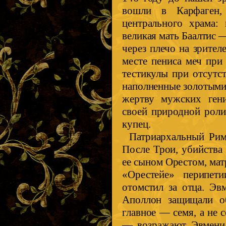
вошли в Карфаген, 
центрального храма:
великая мать Баалтис —
через плечо на зрите
месте пениса меч при
тестикулы при отсутс
наполненные золотыми
жертву мужских гени
своей природной роли
купец.
Патриархальный Рим
После Трои, убийства
ее сыном Орестом, матр
«Орестейе» перипет
отомстил за отца. Эв
Аполлон защищали об
главное — семя, а не с
— возражают Эвменид