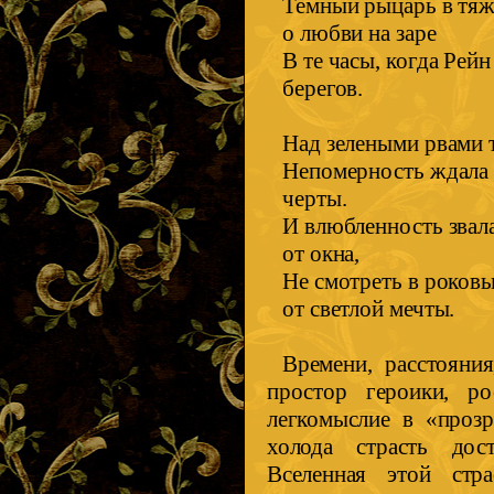
Темный рыцарь в тяж
о любви на заре
В те часы, когда Рей
берегов.
Над зелеными рвами т
Непомерность ждала 
черты.
И влюбленность звал
от окна,
Не смотреть в роковы
от светлой мечты.
Времени, расстояни
простор героики, ро
легкомыслие в «прозр
холода страсть дос
Вселенная этой стра