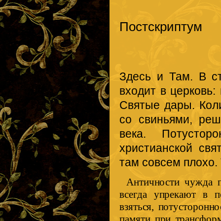
Постскриптум
Здесь и Там. В с
входит в церковь:
Святые дары. Коли
со свиньями, реш
века. Потустор
христианской свя
там совсем плохо.
Античности чужда п
всегда упрекают в п
взяться, потусторонн
памяти при трансформ