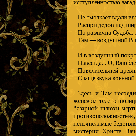
исступленностью загад
Не смолкает вдали вл
Распри дедов над ши
Но различна Судьба: 
Там — воздушной Вл
И в воздушный покров
Навсегда... О, Влюбл
Повелительней древн
Слаще звука военной
Здесь и Там несоеди
женском теле оппозиц
базарной шлюхи черт
противоположностей»,
неисчислимые бедствия
мистерии Христа. За