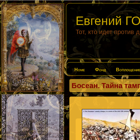
Евгений 
Тот, кто идет против 
Home
Фонд
Воплощени
Босеан. Тайна там