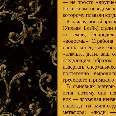
— не просто «другие»
божествам неведомых 
которому плавали когд
К началу новой эры 
(Уильям Блэйк) стали 
от земли, беспредел
«водоемы» Страбона 
настал конец «железн
«плачьте, дети, ваш 
следующим образом: 
извергать сперматиче
постепенно выродил
греческого и римского
В сыновьях матери-
огня, потому они не
них — зловещая неизве
надежда на милосерд
метафора: «люди — 