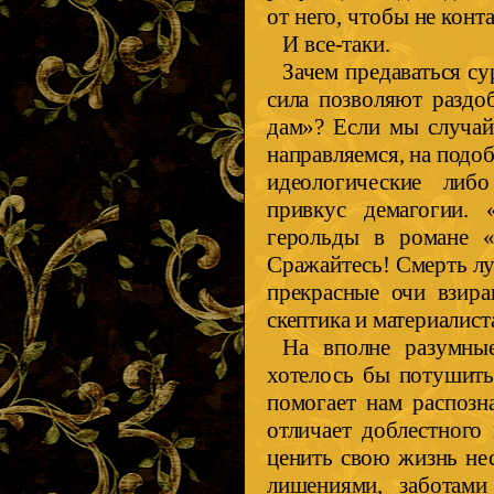
от него, чтобы не кон
И все-таки.
Зачем предаваться су
сила позволяют раздо
дам»? Если мы случай
направляемся, на подо
идеологические либо
привкус демагогии.
герольды в романе «
Сражайтесь! Смерть л
прекрасные очи взира
скептика и материалист
На вполне разумные
хотелось бы потушить
помогает нам распозн
отличает доблестного
ценить свою жизнь не
лишениями, заботами