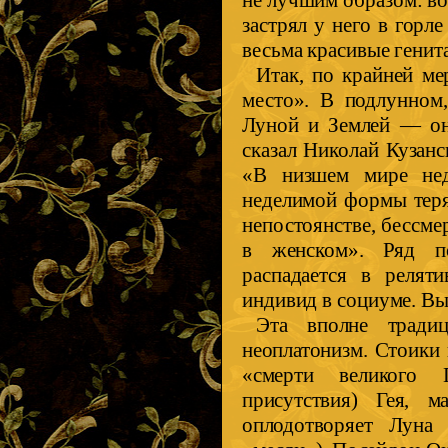
не лучшим образом: во
застрял у него в горле
весьма красивые генит
Итак, по крайней ме
место». В подлунном
Луной и Землей — он 
сказал Николай Кузанс
«В низшем мире нед
неделимой формы теряе
непостоянстве, бессме
в женском». Ряд п
распадается в реляти
индивид в социуме. Вы
Эта вполне тради
неоплатонизм. Стоики
«смерти великого 
присутствия) Гея, ма
оплодотворяет Луна