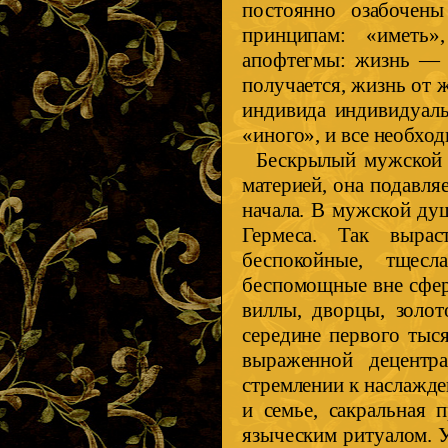
постоянно озабочен
принципам: «иметь»
апофтегмы: жизнь — б
получается, жизнь от 
индивида индивидуаль
«иного», и все необхо
Бескрылый мужской э
материей, она подавля
начала. В мужской ду
Гермеса. Так вырас
беспокойные, тщес
беспомощные вне сфер
виллы, дворцы, золо
середине первого тыся
выраженной децентр
стремлении к наслажде
и семье, сакральная 
языческим ритуалом. 