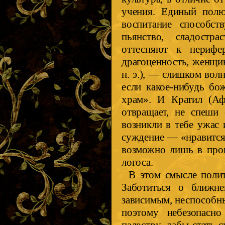
учения. Единый полю
воспитание способс
пьянство, сладостра
оттесняют к перифер
драгоценность, женщин
н. э.), — слишком волн
если какое-нибудь бо
храм». И Кратил (Аф
отвращает, не спеши
возникли в тебе ужас
суждение — «нравится 
возможно лишь в проц
логоса.
В этом смысле полит
Заботиться о ближне
зависимым, неспособн
поэтому небезопасн