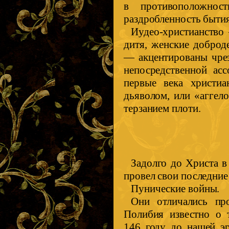
в противоположность
раздробленность бытия
Иудео-христианство 
дитя, женские доброд
— акцентированы чрез
непосредственной ас
первые века христиа
дьяволом, или «аггел
терзанием плоти.
Задолго до Христа в
провел свои последние
Пунические войны.
Они отличались пр
Полибия известно о 
146 году до нашей э