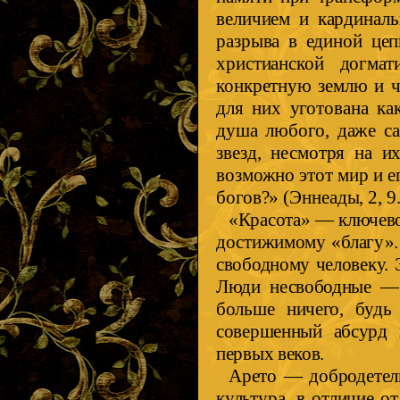
величием и кардинал
разрыва в единой цеп
христианской догмат
конкретную землю и ч
для них уготована ка
душа любого, даже са
звезд, несмотря на и
возможно этот мир и е
богов?» (Эннеады, 2, 9.
«Красота»
—
ключево
достижимому «благу».
свободному человеку. 
Люди несвободные — i
больше ничего, будь
совершенный абсурд 
первых веков.
Арето — добродетель
культура, в отличие о