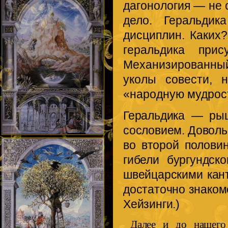
дагонология — не 
дело. Геральдик
дисциплин. Каких
геральдика прис
Механизированны
уколы совести, 
«народную мудрость
Геральдика — рыц
сословием. Довольн
во второй полови
гибели бургундск
швейцарскими кант
достаточно знаком
Хейзинги.)
Далее и до нашего 