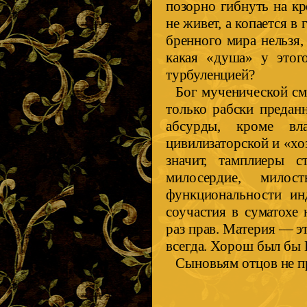
позорно гибнуть на кр
не живет, а копается в
бренного мира нельзя,
какая «душа» у этог
турбуленцией?
Бог мученической см
только рабски преда
абсурды, кроме вл
цивилизаторской и «хо
значит, тамплиеры с
милосердие, мило
функциональности ин
соучастия в суматохе
раз прав. Материя — э
всегда. Хорош был бы Г
Сыновьям отцов не п