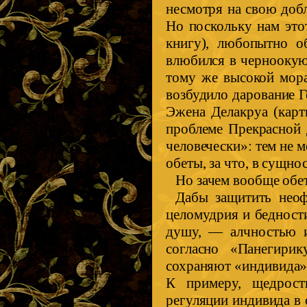
несмотря на свою добл
Но поскольку нам это
книгу), любопытно о
влюбился в черноокую
тому же высокой мора
возбудило дарование 
Эжена Делакруа (карт
проблеме Прекрасной 
человечески»: тем не 
обеты, за что, в сущнос
Но зачем вообще обе
Дабы защитить неоф
целомудрия и бедност
душу, — алчностью и
согласно «Панегири
сохраняют «индивида» 
К примеру, щедрост
регуляции индивида в