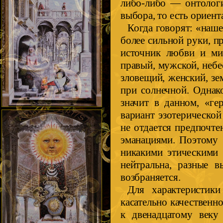
либо-либо — онтологи
выбора, то есть ориент
Когда говорят: «наше
более сильной руки, п
источник любви и мил
правый, мужской, небе
зловещий, женский, з
при солнечной. Однак
значит в данном, «ге
вариант эзотерической
не отдается предпочте
эманациями. Поэтому 
никакими этическими 
нейтральна, разные в
возбраняется.
Для характеристик
касательно качественн
к двенадцатому веку