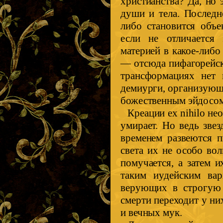
христианства? Да, но
души и тела. Последн
либо становится объе
если не отличается 
материей в какое-либо 
— отсюда пифагорейск
трансформациях нет 
демиурги, организу­ю
божественным эйдосом
Креации ex nihilo не
умирает. Но ведь зве
временем развеются п
света их не особо во
помучается, а затем 
таким иудейским вар
верующих в строгую 
смерти переходит у ни
и вечных мук.