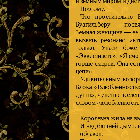
и земным миром и дист
Поэтому.
Что простительно 
Буагильберу — посв
Земная женщина — ее 
вызвать резонанс, ак
только. Упаси боже
«Экклезиасте»: «Я см
горше смерти. Она ест
цепи».
Удивительным колор
Блока «Влюбленность»
души», чувство вселе
словом «влюбленность
Королевна жила на вы
И над башней дымил
облаков.