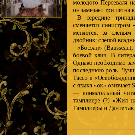
молодого Персеваля н
он замечает три пятна к
В середине тринад
сменяется синистром 
меняется: за слепым
двойник: слепой всадни
«Босэан» (Bausseant,
боевой клич. В литер
Однако необходимо зам
последнюю роль. Лучшу
Тассо в «Освобожденно
с языка «ок» означает 
— внимательный чита
тамплиере (?) «Жил н
Тамплиеры и Данте так