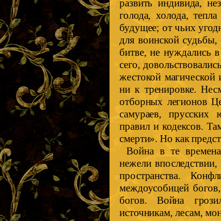
развить индивида, не
голода, холода, тепл
будущее; от чьих угод
для воинской судьбы,
битве, не нуждались в
сего, довольствовалис
жестокой магической 
ни к тренировке. Нес
отборных легионов Це
самураев, прусских 
правил и кодексов. Т
смерти». Но как предс
Война в те времена
нежели впоследствии,
пространства. Конф
междоусобицей богов
богов. Война грози
источникам, лесам, мо