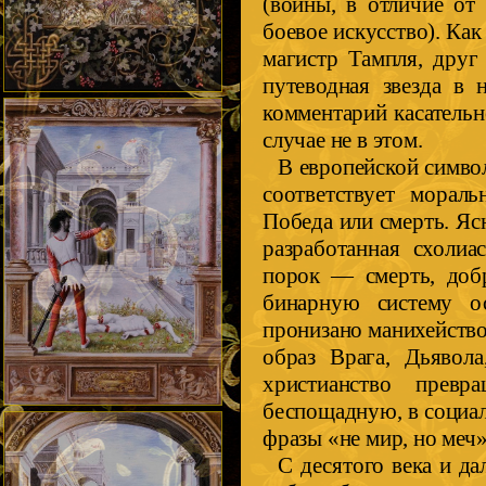
(воины, в отличие от
боевое искусство). Как
магистр Тампля, друг
путеводная звезда в 
комментарий касательн
случае не в этом.
В европейской символ
соответствует мораль
Победа или смерть. Ясн
разработанная схоли
порок — смерть, доб
бинарную систему о
пронизано манихейством
образ Врага, Дьявола
христианство прев
беспощадную, в социал
фразы «не мир, но меч»
С десятого века и д