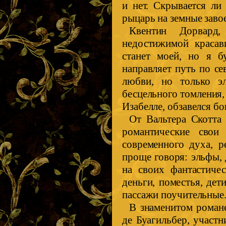
и нет. Скрывается ли
рыцарь на земные заво
Квентин Дорвард
недостижимой красави
станет моей, но я 
направляет путь по се
любви, но только эл
бесцельного томления,
Изабелле, обзавелся б
От Вальтера Скотта 
романтические свои 
современного духа, р
проще говоря: эльфы,
на своих фантастичес
деньги, поместья, дет
пассажи поучительные
В знаменитом романе
де Буагильбер, участн