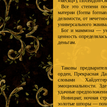
«месяц»), Посейдон-Ок
Все это степени по
материи (forma forman
делимости, от нечетно
универсального эквива
Бог и маммона — уни
ценность определялас
деньгам.
Таковы предварите
орден, Прекрасная Да
словами Хайдегге
эмоциональности. Зд
удачные предположени
Новициат, ночная стр
золотые шпоры — похо