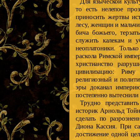
Для языческой культ
то есть нелепое проз
приносить жертвы ист
лесу, женщин и мальчи
бича божьего, терзат
служить калекам и у
неоплатоники. Тольк
раскола Римской импер
христианство разру
цивилизацию: Риму
религиозный и полити
эры доканал империю
постепенно вытеснили 
Трудно представит
историк Арнольд Тойн
сделать по разрознен
Диона Кассия. При с
достижение одной цел