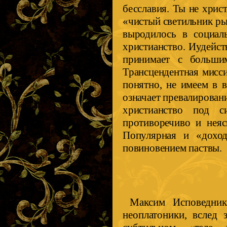
бесславия. Ты не христ
«чистый светильник ры
выродилось в социаль
христианство. Иудейст
принимает с больши
Трансцендентная мисс
понятно, не имеем в 
означает превалирован
христианство под с
противоречиво и неяс
Популярная и «доход
повиновением паствы.
Максим Исповедник
неоплатоники, вслед 