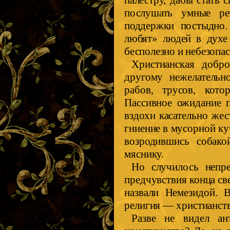
палестру, дабы стать
послушать умные ре
поддержки постыдно.
любят» людей в духе 
бесполезно и небезопас
Христианская добро
другому нежелательн
рабов, трусов, кото
Пассивное ожидание п
вздохи касательно жес
гниение в мусорной куч
возродившись собако
мяснику.
Но случилось непре
предчувствия конца све
назвали Немезидой. В
религия — христианст
Разве не видел а