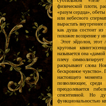
субтильном «теле 
физической плоти, ра
«разум сердца», обеты
или небесного сперма
вырастать внутреннее 
как душа состоит из 
похожее воззрение у и
Этот эйдолон, этот 
круговая квинтэссе
называется она «дамой
плечу символизирует
раскрывают слова Нов
бескровное чувство».
настоящего момента 
позволяющее, среди 
преодолевается гиб
сенситивной. Но душ
функциональностью кв