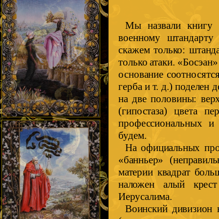
Мы назвали книгу 
военному штандарту 
скажем только: штанд
только атаки. «Босэан
основание соотносятся
герба и т. д.) поделен
на две половины: верх
(гипостаза) цвета пе
профессиональных и 
будем.
На официальных проц
«банньер» (неправиль
материи квадрат боль
наложен алый крест
Иерусалима.
Воинский дивизион н