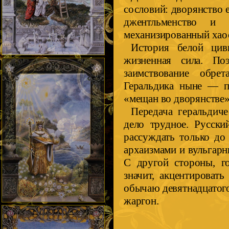
сословий: дворянство 
джентльменство и 
механизированный хао
История белой циви
жизненная сила. П
заимствование обре
Геральдика ныне — п
«мещан во дворянстве»
Передача геральдиче
дело трудное. Русск
рассуждать только д
архаизмами и вульгарн
С другой стороны, го
значит, акцентироват
обычаю девятнадцатого
жаргон.