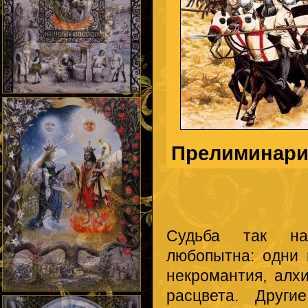
Прелиминар
Судьба так наз
любопытна: одни 
некромантия, алхи
расцвета. Други