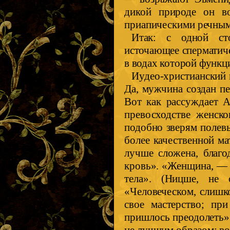
дикой природе он во
приапическими речным
Итак: с одной сто
источающее сперматиче
в водах которой функц
Иудео-христианский 
Да, мужчина создан пе
Вот как рассуждает 
превосходстве женск
подобно зверям полев
более качественной м
лучше сложена, благо
кровь». «Женщина, — 
тела». (Ницше, не 
«Человеческом, слишк
свое мастерство; пр
пришлось преодолеть».