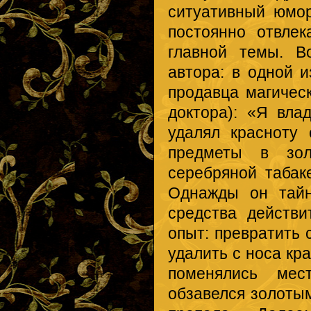
ситуативный юмор
постоянно отвлек
главной темы. В
автора: в одной и
продавца магичес
доктора): «Я вла
удалял красноту
предметы в зол
серебряной табак
Однажды он тай
средства действ
опыт: превратить 
удалить с носа кр
поменялись мест
обзавелся золоты