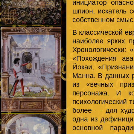
инициатор опасно
шпион, искатель 
собственном смыс
В классической ев
наиболее ярких п
Хронологически: 
«Похождения ава
Йокаи, «Признан
Манна. В данных 
из «вечных приз
персонажа. И к
психологический 
более — для худ
одна из дефиници
основной парад