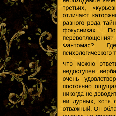
необходимое каче
третьих, «курье
отличают каторжн
разного рода тай
фокусниках. По
перевоплощени
Фантомас? Гд
психологического 
Что можно ответ
недоступен верб
очень удовлетво
постоянно ощущае
никогда не доводи
ни дурных, хотя 
отважный. Он обл