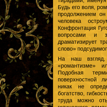
тирадами, именуя
Будь его воля, ро
продолжением он
человека остро
Конфронтация Гуг
вопросами и з
драматизирует т
слово» подсудимог
На наш взгляд,
«романтизме» ил
Подобная терми
поверхностной л
никак не опреде
богатство, гибкос
труда можно оты