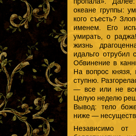
пропала». Далее
океане группы: 
кого съесть? Зло
именем. Его исп
умирать, о раджа
жизнь драгоценн
идальго отрубил 
Обвинение в канн
На вопрос князя, 
ступню. Разгорела
— все или не вс
Целую неделю реша
Вывод: тело бож
ниже — несуществ
Независимо от 