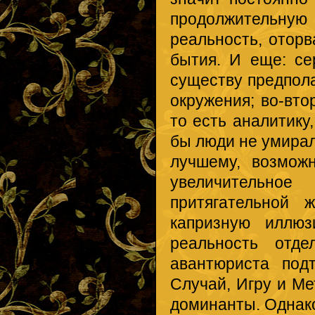
продолжительну
реальность, оторв
бытия. И еще: с
существу предпола
окружения; во-вто
то есть аналитику
бы люди не умирал
лучшему, возможн
увеличительн
притягательной 
капризную иллю
реальность отде
авантюриста под
Случай, Игру и М
доминанты. Однак