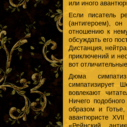
или иного авантюр
Если писатель р
(антигероем), о
отношению к нем
обсуждать его пос
Дистанция, нейтр
приключений и н
вот отличительные
Дюма симпатиз
симпатизирует Ш
вовлекают читат
Ничего подобного
образом и Готье,
авантюристе XVII
«Рейнский анти