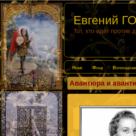
Евгений 
Тот, кто идет против 
Home
Фонд
Воплощени
Авантюра и авантю