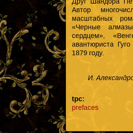
Друг Шандора Пе
Автор многочис
масштабных ром
«Черные алмазы
сердцем», «Вен
авантюриста Гуг
1879 году.
И. Александр
tpc:
prefaces