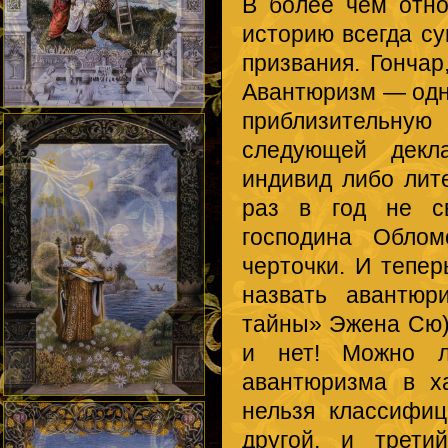
В более чем отно
историю всегда с
призвания. Гончар,
Авантюризм — одн
приблизительную
следующей декл
индивид либо лите
раз в год не с
господина Обло
черточки. И тепе
назвать авантюр
тайны» Эжена Сю),
и нет! Можно л
авантюризма в х
нельзя классифиц
другой, и трет