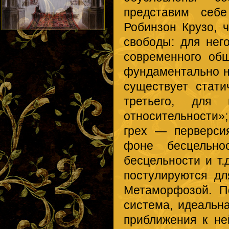
представим себе
Робинзон Крузо, 
свободы: для нег
современного об
фундаментально н
существует стати
третьего, для 
относительности»
грех — перверсия
фоне бесцельно
бесцельности и т.
постулируются дл
Метаморфозой. П
система, идеальн
приближения к не