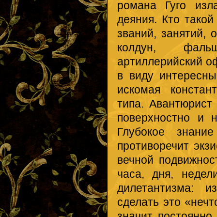
романа Гуго изл
деяния. Кто такой
званий, занятий, 
колдун, фальш
артиллерийский оф
в виду интересн
искомая констан
типа. Авантюрист
поверхностно и н
Глубокое знание
противоречит экз
вечной подвижнос
часа, дня, неде
дилетантизма: и
сделать это «нечт
значит постоянно