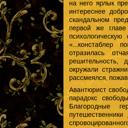
на него ярлык пре
интереснее добро
скандальном пре
первой же главе
психологическую
«...констаблер 
отразилась отч
решительность, д
окружали стражн
рассмеялся, пожав
Авантюрист свобод
парадокс свобод
Благородные ге
путешественники 
спровоцированно