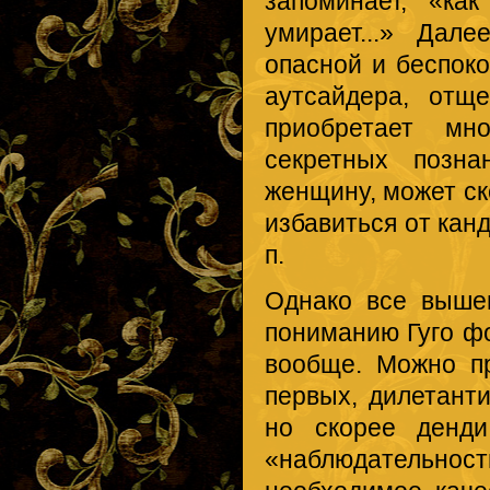
запоминает, «как
умирает...» Дал
опасной и беспоко
аутсайдера, отщ
приобретает мн
секретных позна
женщину, может ск
избавиться от кан
п.
Однако все выше
пониманию Гуго ф
вообще. Можно п
первых, дилетант
но скорее денди
«наблюдательнос