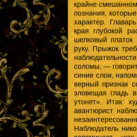
крайне смешанном
познания, которы
характер. Главар
края глубокой р
шелковый платок 
руку. Прыжок треб
наблюдательности
соломы, — говорит
синие слои, напо
верный признак с
зловещая гладь в
утонет». Итак: х
авантюрист наблю
незаинтересо
Наблюдатель никог