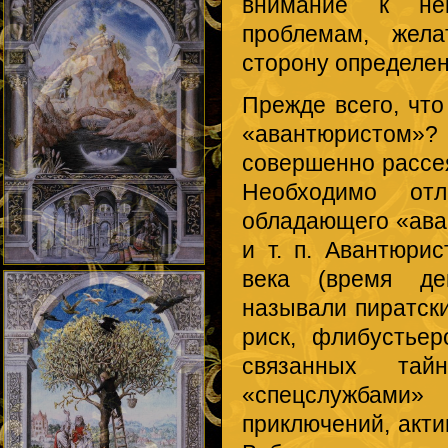
внимание к неко
проблемам, жела
сторону определен
Прежде всего, что
«авантюристом»?
совершенно рассе
Необходимо отл
обладающего «ава
и т. п. Авантюри
века (время де
называли пиратски
риск, флибустьер
связанных та
«спецслужбами» 
приключений, акти