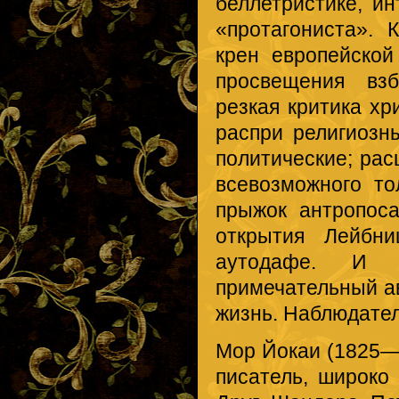
беллетристике, и
«протагониста». 
крен европейской
просвещения вз
резкая критика хр
распри религиозн
политические; рас
всевозможного то
прыжок антропоса
открытия Лейбн
аутодафе. И 
примечательный а
жизнь. Наблюдател
Мор Йокаи (1825—
писатель, широко