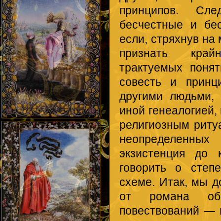
принципов. Сл
бесчестные и бе
если, стряхнув на
признать край
трактуемых понят
совесть и принц
другими людьми, 
иной генеалогией,
религиозным риту
неопределенных
экзистенция до 
говорить о степ
схеме. Итак, мы 
от романа об 
повествований — 