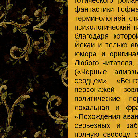
готического ром
фантастики Гофма
терминологией ст
психологический ти
благодаря которо
Йокаи и только е
юмора и оригина
Любого читателя,
(«Черные алмаз
сердцем», «Венг
персонажей вов
политические пе
локальная и фра
«Похождения ава
серьезных и заб
полную свободу с