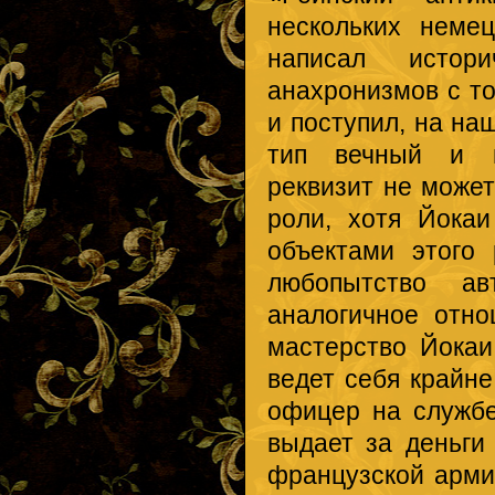
нескольких неме
написал истор
анахронизмов с то
и поступил, на на
тип вечный и в
реквизит не может
роли, хотя Йока
объектами этого 
любопытство а
аналогичное отно
мастерство Йокаи
ведет себя крайн
офицер на службе
выдает за деньги
французской арми