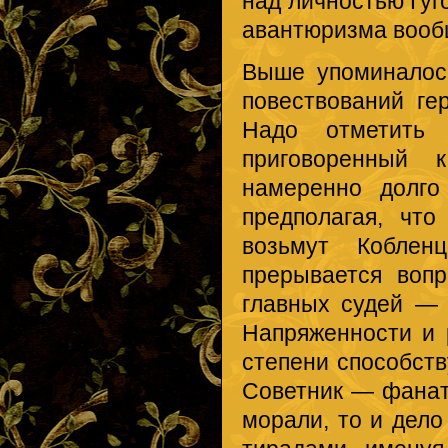
над личностью Гуг
авантюризма вооб
Выше упоминалос
повествований ге
Надо отметить 
приговоренный к
намеренно долго
предполагая, чт
возьмут Коблен
прерывается воп
главных судей — 
Напряженности и 
степени способств
Советник — фанат
морали, то и дел