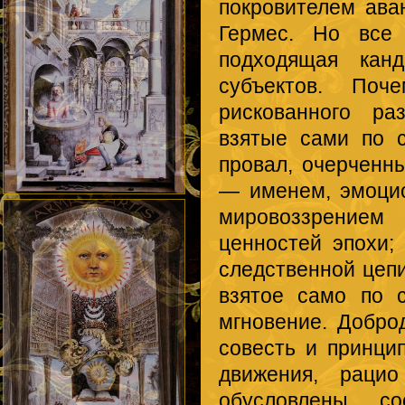
покровителем ава
Гермес. Но все
подходящая кан
субъектов. По
рискованного ра
взятые сами по 
провал, очерченн
— именем, эмоцио
мировоззрением 
ценностей эпохи;
следственной цепи
взятое само по 
мгновение. Доброд
совесть и принци
движения, раци
обусловлены со