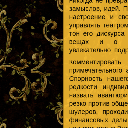
никогда не превр
замыслов, идей. П
настроение и св
управлять театро
тон его дискурса
вещах и о са
увлекательно, под
Комментирова
примечательного 
Спорность нашег
редкости индиви
назвать авантюр
резко против общ
шулеров, проходи
финансовых дель