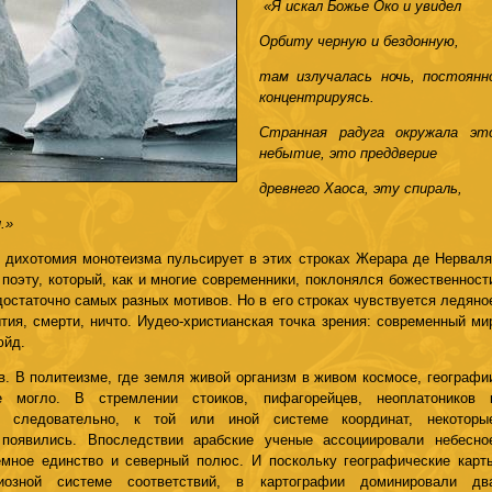
«Я искал Божье Око и увидел
Орбиту черную и бездонную,
там излучалась ночь, постоянн
концентрируясь.
Странная радуга окружала эт
небытие, это преддверие
древнего Хаоса, эту спираль,
.»
ихотомия монотеизма пульсирует в этих строках Жерара де Нерваля
 поэту, который, как и многие современники, поклонялся божественност
достаточно самых разных мотивов. Но в его строках чувствуется ледяно
тия, смерти, ничто. Иудео-христианская точка зрения: современный ми
юйд.
. В политеизме, где земля живой организм в живом космосе, географи
могло. В стремлении стоиков, пифагорейцев, неоплатоников 
 следовательно, к той или иной системе координат, некоторы
 появились. Впоследствии арабские ученые ассоциировали небесно
емное единство и северный полюс. И поскольку географические карт
гиозной системе соответствий, в картографии доминировали дв