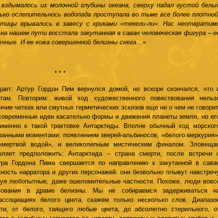
вздымалось из молочной глубины океана, сверху падал густой белы
ько ослепительнось водопада проступала во тьме все более плотной
тицы врывались в завесу с криками «текели-ли». Нас неотвратим
 на нашем пути восстала закутанная в саван человеческая фигура – е
чные. И ее кожа совершенной белизны снега
…»
* * *
ает: Артур Гордон Пим вернулся домой, но вскоре скончался, что 
там. Повторим: живой ход художественного повествования нельз
ичие четких или смутных герметических эскизов еще ни о чем не говорит
современные идеи касательно формы и движения планеты земля, но ег
именно к такой трактовке Антарктиды. Вполне обычный ход морског
ранными моментами: появлением зверей-альбиносов, «белого меркурия»
 «мертвой водой», и великолепным мистическим финалом. Зловеща
ляет предположить: Антарктида – страна смерти, после встречи 
ура Гордона Пима свершается по направлению к закутанной в сава
ность нарратора и других персонажей: они безвольно плывут навстреч
ируя любопытные, даже ошеломительные частности. Похоже, люди вовс
вования в драме белизны. Мы не собираемся задерживаться н
ассоциациях белого цвета, скажем только несколько слов. Диапазо
ти, от белого, таящего любые цвета, до абсолютно стерильного, о