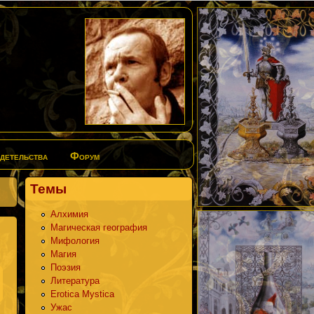
детельства
Форум
Темы
Алхимия
Магическая география
niki
ger
LiveJournal
Мифология
Магия
Поэзия
Литература
Erotica Mystica
Ужас