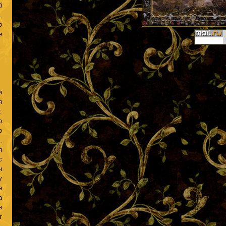
й
.
о
е
и
я
.
о
о
,
я
с
н
у
е
а
н
т