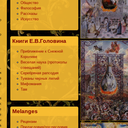
Общество
Философия
Рассказы
Искусство
о
о
Книги Е.В.Головина
Приближение к Снежной
Королеве
Веселая наука (протоколы
.
совещаний)
и
Серебряная рапсодия
е
Туманы черных лилий
р
Мифомания
Там
и
к
е
Melanges
е
ы
Рецензии
а
Предисловия/послесловия