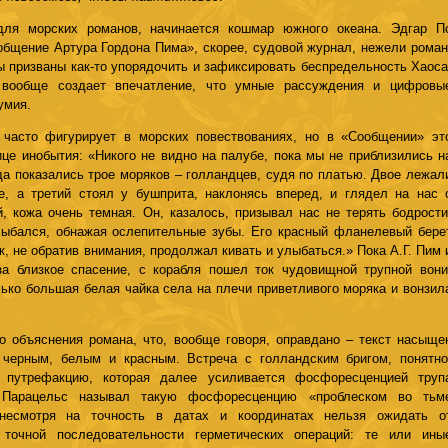
для морских романов, начинается кошмар южного океана. Эдгар П
ообщение Артура Гордона Пима», скорее, судовой журнал, нежели роман
ы призваны как-то упорядочить и зафиксировать беспредельность Хаоса
вообще создает впечатление, что умные рассуждения и цифровы
умия.
 часто фигурирует в морских повествованиях, но в «Сообщении» эт
ице инобытия: «Никого не видно на палубе, пока мы не приблизились н
гда показались трое моряков – голландцев, судя по платью. Двое лежал
е, а третий стоял у бушприта, наклонясь вперед, и глядел на нас 
, кожа очень темная. Он, казалось, призывал нас не терять бодрости
лыбался, обнажая ослепительные зубы. Его красный фланелевый бере
к, не обратив внимания, продолжал кивать и улыбаться.» Пока А.Г. Пим 
за близкое спасение, с корабля пошел ток чудовищной трупной вони
лько большая белая чайка села на плечи приветливого моряка и вонзил
о объяснения романа, что, вообще говоря, оправдано – текст насыще
черным, белым и красным. Встреча с голландским бригом, понятно
, путрефакцию, которая далее усиливается фосфоресценцией труп
. Парацельс называл такую фосфоресценцию «проблеском во тьм
 несмотря на точность в датах и координатах нельзя ожидать о
 точной последовательности герметических операций: те или ины