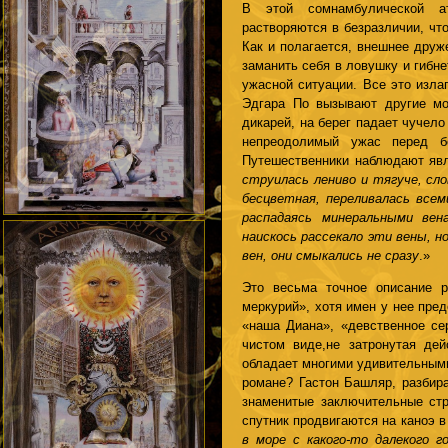
В этой сомнамбулической ат
растворяются в безразличии, чт
Как и полагается, внешнее друж
заманить себя в ловушку и гибне
ужасной ситуации. Все это изла
Эдгара По вызывают другие мо
дикарей, на берег падает чучел
непреодолимый ужас перед б
Путешественники наблюдают явл
струилась лениво и тягуче, сл
бесцветная, переливалась всем
распадаясь минеральными ве
наискось рассекало эти вены, н
вен, они смыкались не сразу
.»
Это весьма точное описание р
меркурий», хотя имен у нее пре
«наша Диана», «девственное сер
чистом виде,не затронутая д
обладает многими удивительными
романе? Гастон Башляр, разбира
знаменитые заключительные стр
спутник продвигаются на каноэ в
в море с какого-то далекого г