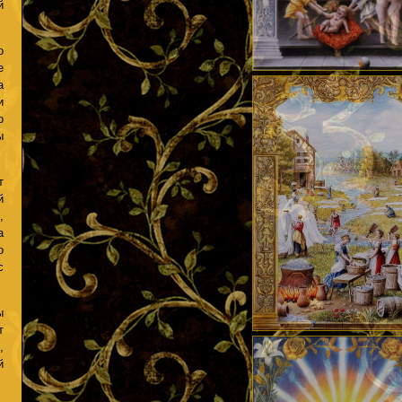
й
о
е
а
и
о
ы
т
й
,
а
о
с
ы
т
,
й