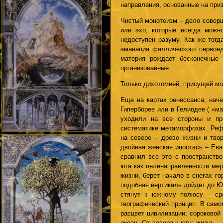
направления, основанные на приз
Чистый монотеизм – дело соверш
или эхо, которые всегда можно
недоступен разуму. Как же тог
эманация фаллического первоед
материя рождает бесконечные
организованные.
Только дихотомией, присущей мо
Еще на картах ренессанса, наче
Гиперборее или в Гелиодее ( «м
уходили на все стороны и пр
систематике метаморфозах. Реф
на севере – древо жизни и твор
двойная женская ипостась – Ева
сравнил все это с пространств
юга как целенаправленности мер
жизни, берет начало в снегах г
подобная вертикаль дойдет до Ю
стянут к южному полюсу – сре
географический принцип. В само
расцвет цивилизации; сороковой
океан. От севера к югу: жизнь 