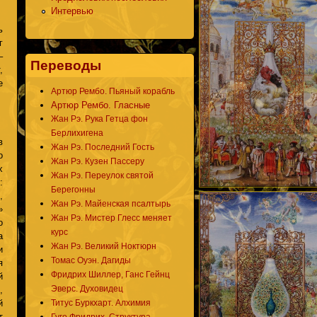
Интервью
ь
г
–
Переводы
,
е
Артюр Рембо. Пьяный корабль
Артюр Рембо. Гласные
Жан Рэ. Рука Гетца фон
Берлихигена
в
Жан Рэ. Последний Гость
о
Жан Рэ. Кузен Пассеру
х
Жан Рэ. Переулок святой
:
Берегонны
,
Жан Рэ. Майенская псалтырь
»
Жан Рэ. Мистер Глесс меняет
о
курс
а
Жан Рэ. Великий Ноктюрн
и
Томас Оуэн. Дагиды
я
Фридрих Шиллер, Ганс Гейнц
й
Эверс. Духовидец
,
й
Титус Буркхарт. Алхимия
т