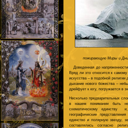
пожирающую Миры и Дни
Доведенная до напряженности д
Вряд ли это относится к самому
искусства – в подобной религии 
дыхание нового божества – небы
дрейфует к югу, погружается в з
Несколько предварительных слов
в нашем понимании быть не 
схематическому единству и,
географические представления
единство и полярную звезду, з
составлялись согласно рели