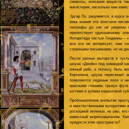
символы, описания веществ там
магистерия, насколько нам извес
Эдгар По, разумеется, в курсе 
века знания эти блистали несов
географы до сих не уверены 
препятствует однозначному отв
Антарктида частью Гондваны – «
все это не интересует, нам т
странными письменами, но не де
После разных мытарств в пусты
шхуна «Джейн» под командой кап
южный рейс, к полюсу, быть мо
Кергелена, шхуна пересекает а
появляются ледяные поля и не
красными глазами, грызун фута
когтями и зубами коралловой суб
Проблематичное инобытие просту
и неестественными колоритами 
роскошной зеленью, но увы, его
известный мореплавателям. Кап
чуждости этих пространств?