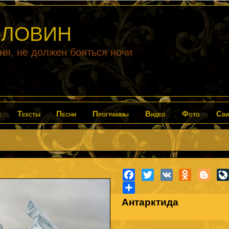
ГОЛОВИН
дня, не должен бояться ночи
е
Тексты
Песни
Программы
Видео
Фото
Сви
Facebook
Twitter
VK
Odnoklass
Blog
Share
Антарктида