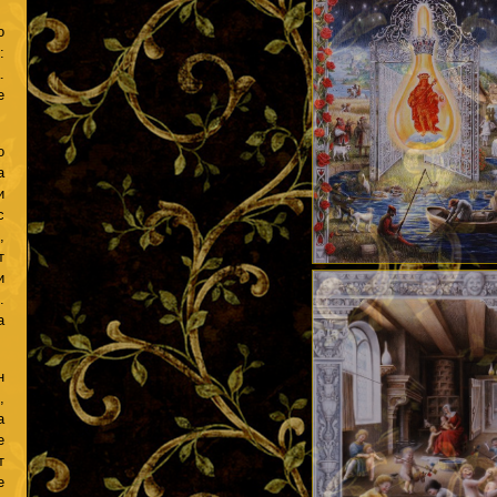
о
:
.
е
о
а
и
с
,
т
и
.
а
н
,
а
е
т
е