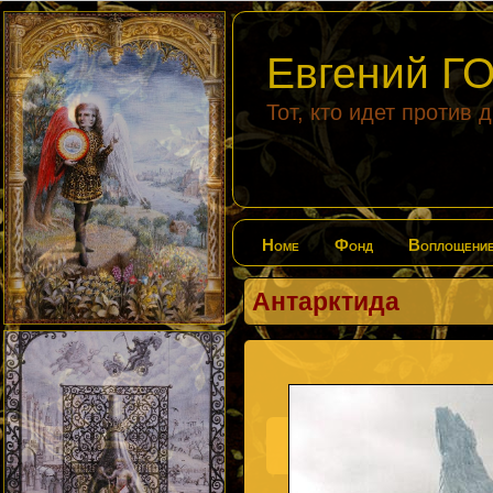
Евгений 
Тот, кто идет против 
Home
Фонд
Воплощени
Антарктида