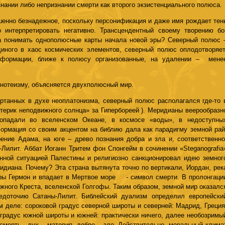
нании либо непризнании смерти как второго экзистенциального полюса.
енно безнадежное, поскольку персонификация и даже имя рождает тен
 интерпретировать негативно. Трансцендентный своему творению бо
да понимать однополюсные карты начала новой эры? Северный полюс 
иного в хаос космических элементов, северный полюс оплодотворяет
 формации, ближе к полюсу организованные, на удалении – мене
нотеизму, объясняется двухполюсный мир.
ртанных в духе неоплатонизма, северный полюс располагался где-то 
атерик неподвижного солнца» за Гипербореей ). Меридианы веерообразн
опадали во вселенском Океане, в космосе «воды», в недоступны
ормация со своим акцентом на библию дала как парадигму земной рай
ение Адама, на юге – древо познания добра и зла и, соответственно
-Лилит. Аббат Иоганн Тритем фон Спонгейм в сочинении «Steganografia
енной ситуацией Палестины и религиозно санкционировал идею земног
идиана. Почему? Эта страна вытянута точно по вертикали, Иордан, рек
оры Гермон и впадает в Мертвое море - символ смерти. В пролонгаци
жного Креста, вселенской Голгофы. Таким образом, земной мир оказалс
доточию Сатаны-Лилит. Библейский дуализм определил европейски
м деле: сороковой градус северной широты и северней: Мадрид, Греция
 градус южной широты и южней: практически ничего, далее необозримы
– смерть, дух – материя, добро – зло. Действительно, моральный клима