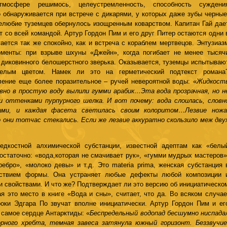
мосфере решимось, целеустремленность, способность суждени
о обнаруживается при встрече с дикарями, у которых даже зубы черные
елюбие туземцев обернулось изощренным коварством. Капитан Гай дае
т со всей командой. Артур Гордон Пим и его друг Питер остаются одни 
гается так же спокойно, как и встреча с кораблем мертвецов. Энтузиаз
менты: при взрыве шхуны «Джейн», когда погибает не менее тысяч
о диковинного белошерстного зверька. Оказывается, туземцы испытываю
елым цветом. Намек ли это на герметический подтекст романа
ение еще более поразительное – ручей невероятной воды: «
Жидкост
овно в простую воду вылили гумми арабик…Эта вода прозрачная, но н
и оттенками пурпурного шелка. И вот почему: вода слоилась, словн
нами, и каждая фасета светилась своим колоритом…Лезвие нож
о они тотчас стекались. Если же лезвие аккуратно скользило меж дву
едкостной алхимической субстанции, известной адептам как «белы
достаточно: «вода,которая не смачивает рук», «гумми мудрых мастеров»
ебро», «молоко девы» и т.д. Это materia prima, женская субстанция 
ействием формы. Она устраняет любые дефекты любой композиции 
 свойствами. И что же? Подтверждает ли это версию об инициатическо
я это место в книге «Вода и сны», считает, что да. Во всяком случае
оки Эдгара По звучат вполне инициатически. Артур Гордон Пим и ег
 самое сердце Антарктиды: «
Беспредельный водопад бесшумно ниспада
орного хребта, темная завеса затянула южный горизонт. Беззвучие