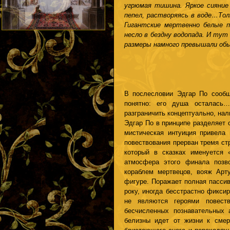
угрюмая тишина. Яркое сияние 
пепел, растворяясь в воде…Тол
Гигантские мертвенно белые п
несло в бездну водопада. И тут
размеры намного превышали обы
В послесловии Эдгар По сообщ
понятно: его душа осталась…
разграничить концептуально, нал
Эдгар По в принципе разделяет 
мистическая интуиция привела 
повествования прерван тремя ст
который в сказках именуется
атмосфера этого финала позво
кораблем мертвецов, вояж Арт
фигуре. Поражает полная пассив
року, иногда бесстрастно фикс
не являются героями повест
бесчисленных познавательных 
белизны идет от жизни к смер