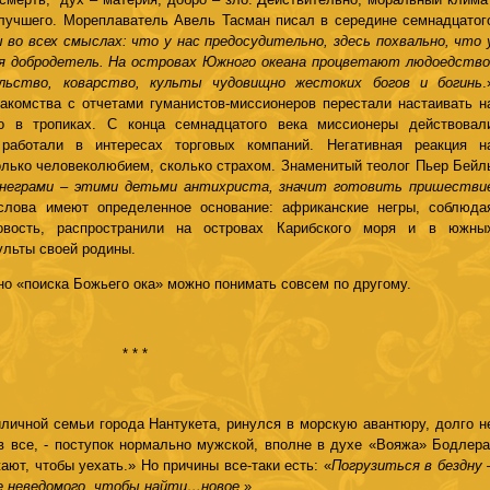
 лучшего. Мореплаватель Авель Тасман писал в середине семнадцатог
во всех смыслах: что у нас предосудительно, здесь похвально, что 
ая добродетель. На островах Южного океана процветают людоедство
ельство, коварство, культы чудовищно жестоких богов и богинь
.
акомства с отчетами гуманистов-миссионеров перестали настаивать н
о в тропиках. С конца семнадцатого века миссионеры действовал
 работали в интересах торговых компаний. Негативная реакция н
лько человеколюбием, сколько страхом. Знаменитый теолог Пьер Бейл
неграми – этими детьми антихриста, значит готовить пришестви
слова имеют определенное основание: африканские негры, соблюда
овость, распространили на островах Карибского моря и в южны
ульты своей родины.
но «поиска Божьего ока» можно понимать совсем по другому.
* * *
личной семьи города Нантукета, ринулся в морскую авантюру, долго н
в все, - поступок нормально мужской, вполне в духе «Вояжа» Бодлера
ют, чтобы уехать.» Но причины все-таки есть: «
Погрузиться в бездну 
дце неведомого, чтобы найти…новое
.»