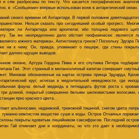
 и сям разбросаны по тексту. Что касается географических аналоги
тно, в «Сообщении» впервые использован вояж в антарктический океан.
знаний своего времени об Антарктиде. В первой половине девятнадцатог
ершенством. Нельзя сказать про сегодняшний особый прогресс. Многи
материк ли Антарктида или архипелаг, ибо толщина ледового щит
ету. Так же неопределенно дело обстоит геофизически: является л
великого южного материка», Антихтониуса греков? Поскольку Эдгара П
оже ни к чему. Он, правда, упоминает о пещере, где стены покрыт
лает далеко идущих выводов.
нном океане, Артура Гордона Пима и его спутника Питера подбирае
итана Гая. Этот странный и меланхоличный капитан совершает смутны
жет. Миновав обозначенные на картах острова принца Эдуарда, Крозе
нтарктический круг, исчезая в медлительной неведомости, где иногд
обычная фауна: белый медведь в пятнадцать футов роста с кровав
 три длиной, покрытый совершенно белыми шелковистыми волосами, 
станции ярко красного цвета…
пает альбиносами, недвижной, тревожной тишиной, снегом цвета лепр
в туманно-землистом веществе суши и воды. Остров Отчаянья поражае
 склоны покрыты ядовитым лишайником саксифрагом. Последний остров
итан Гай отмечает дни и координаты, но что это дает в необозримо