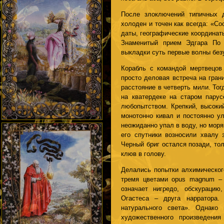
После злоключений типичных 
холоден и точен как всегда: «С
даты, географические координат
Знаменитый прием Эдгара По 
выкладки суть первые волны без
Корабль с командой мертвецов
просто деловая встреча на гран
расстояние в четверть мили. То
на кватердеке на старом парус
любопытством. Крепкий, высокий
монотонно кивал и постоянно у
неожиданно упал в воду, но моря
его спутники возносили хвалу 
Черный бриг остался позади, то
клюв в голову.
Делались попытки алхимическог
тремя цветами opus magnum – 
означает нигредо, обскурацию
Огастеса – друга нарратора
натурального света». Однако
художественного произведения