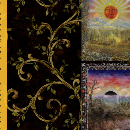
я
.
т
в
м
и
т
?
ь
е
о
а
х
й
,
в
и
м
,
о
л
,