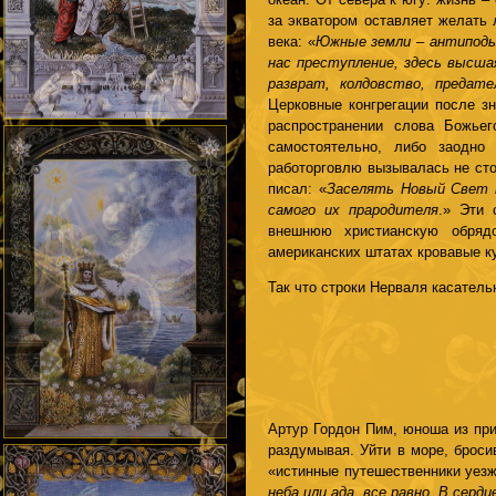
за экватором оставляет желать
века: «
Южные земли – антиподы 
нас преступление, здесь высш
разврат, колдовство, предат
Церковные конгрегации после зн
распространении слова Божьег
самостоятельно, либо заодно
работорговлю вызывалась не сто
писал: «
Заселять Новый Свет 
самого их прародителя
.» Эти 
внешнюю христианскую обряд
американских штатах кровавые к
Так что строки Нерваля касатель
Артур Гордон Пим, юноша из при
раздумывая. Уйти в море, броси
«истинные путешественники уезжа
неба или ада, все равно. В сер